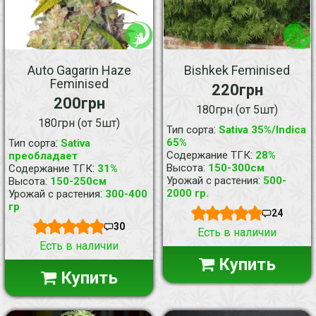
Auto Gagarin Haze
Bishkek Feminised
Feminised
220грн
200грн
180грн (от 5шт)
180грн (от 5шт)
:
Тип сорта
Sativa 35%/Indica
:
65%
Тип сорта
Sativa
:
Содержание ТГК
28%
преобладает
:
:
Высота
150-300см
Содержание ТГК
31%
:
:
Урожай с растения
500-
Высота
150-250см
:
2000 гр.
Урожай с растения
300-400
гр
24
30
Есть в наличии
Есть в наличии
Купить
Купить