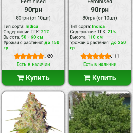
Feminised
Feminised
90грн
90грн
80грн (от 10шт)
80грн (от 10шт)
:
:
Тип сорта
Indica
Тип сорта
Indica
:
:
Содержание ТГК
21%
Содержание ТГК
21%
:
:
Высота
50 - 60 см
Высота
110 см
:
:
Урожай с растения
до 150
Урожай с растения
до 250
гр
гр
20
11
Есть в наличии
Есть в наличии
Купить
Купить