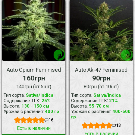
Auto Opium Feminised
Auto Ak-47 Feminised
160грн
90грн
140грн (от 5шт)
80грн (от 10шт)
:
:
Тип сорта
Sativa/Indica
Тип сорта
Sativa/Indica
:
:
Содержание ТГК
25%
Содержание ТГК
21%
:
:
Высота
130 - 150 см
Высота
55-70 см
:
:
Урожай с растения
400 гр
Урожай с растения
400-500
гр
16
13
Есть в наличии
Есть в наличии