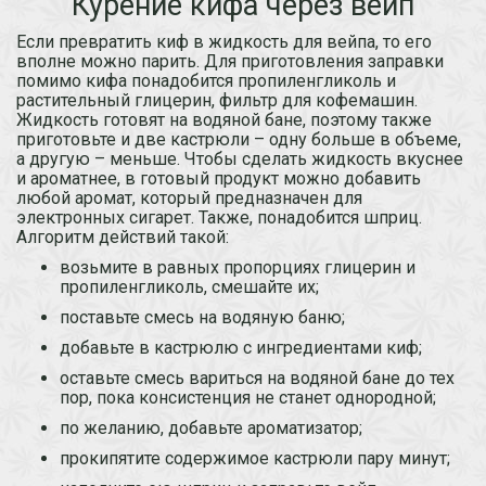
Курение кифа через вейп
Если превратить киф в жидкость для вейпа, то его
вполне можно парить. Для приготовления заправки
помимо кифа понадобится пропиленгликоль и
растительный глицерин, фильтр для кофемашин.
Жидкость готовят на водяной бане, поэтому также
приготовьте и две кастрюли – одну больше в объеме,
а другую – меньше. Чтобы сделать жидкость вкуснее
и ароматнее, в готовый продукт можно добавить
любой аромат, который предназначен для
электронных сигарет. Также, понадобится шприц.
Алгоритм действий такой:
возьмите в равных пропорциях глицерин и
пропиленгликоль, смешайте их;
поставьте смесь на водяную баню;
добавьте в кастрюлю с ингредиентами киф;
оставьте смесь вариться на водяной бане до тех
пор, пока консистенция не станет однородной;
по желанию, добавьте ароматизатор;
прокипятите содержимое кастрюли пару минут;