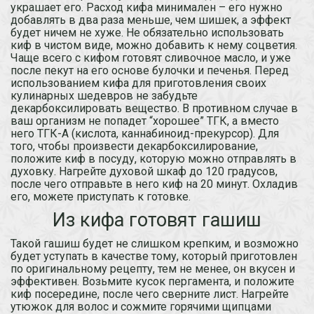
украшает его. Расход кифа минимален – его нужно
добавлять в два раза меньше, чем шишек, а эффект
будет ничем не хуже. Не обязательно использовать
киф в чистом виде, можно добавить к нему соцветия.
Чаще всего с кифом готовят сливочное масло, и уже
после пекут на его основе булочки и печенья. Перед
использованием кифа для приготовления своих
кулинарных шедевров не забудьте
декарбоксилировать вещество. В противном случае в
ваш организм не попадет “хорошее” ТГК, а вместо
него ТГК-А (кислота, каннабиноид-прекурсор). Для
того, чтобы произвести декарбоксилирование,
положите киф в посуду, которую можно отправлять в
духовку. Нагрейте духовой шкаф до 120 градусов,
после чего отправьте в него киф на 20 минут. Охладив
его, можете приступать к готовке.
Из кифа готовят гашиш
Такой гашиш будет не слишком крепким, и возможно
будет уступать в качестве тому, который приготовлен
по оригинальному рецепту, тем не менее, он вкусен и
эффективен. Возьмите кусок пергамента, и положите
киф посередине, после чего сверните лист. Нагрейте
утюжок для волос и сожмите горячими щипцами