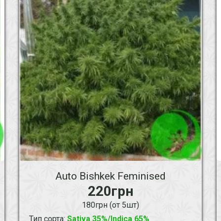
Auto Bishkek Feminised
220грн
180грн (от 5шт)
Тип сорта
:
Sativa 35%/Indica 65%