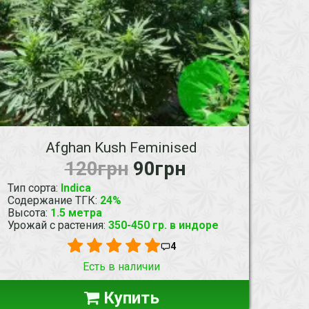
Afghan Kush Feminised
120грн
90грн
Тип сорта
:
Indica
Содержание ТГК
:
24%
Высота
:
1.5 метра
Урожай с растения
:
350-450 гр. в индоре
4
Есть в наличии
Купить