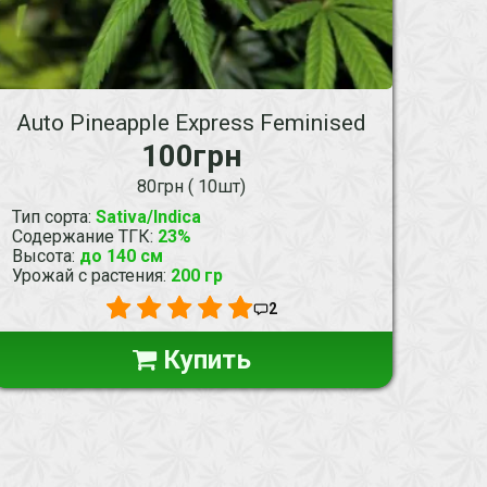
Auto Pineapple Express Feminised
100грн
80грн ( 10шт)
Тип сорта
:
Sativa/Indica
Содержание ТГК
:
23%
Высота
:
до 140 см
Урожай с растения
:
200 гр
2
Купить