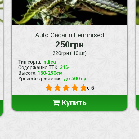
Auto Gagarin Feminised
250грн
220грн ( 10шт)
Тип сорта
:
Indica
Содержание ТГК
:
31%
Высота
:
150-250см
Урожай с растения
:
до 500 гр
6
Купить