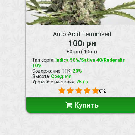
Auto Acid Feminised
100грн
80грн ( 10шт)
Тип сорта
:
Indica 50%/Sativa 40/Ruderalis
10%
Содержание ТГК
:
20%
Высота
:
Средняя
Урожай с растения
:
75 гр
2
Купить