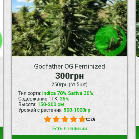
Godfather OG Feminized
300грн
250грн (от 5шт)
Тип сорта
:
Indica 70% Sativa 30%
Содержание ТГК
:
35%
Высота
:
150-200 см
Урожай с растения
:
500-1000гр
29
Есть в наличии