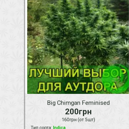
Big Chimgan Feminised
200грн
160грн (от 5шт)
Тип сорта
:
Indica