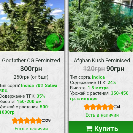
Godfather OG Feminized
Afghan Kush Feminised
300грн
120грн
90грн
250грн (от 5шт)
:
Тип сорта
Indica
:
Содержание ТГК
24%
:
Тип сорта
Indica 70% Sativa
:
Высота
1.5 метра
30%
:
Урожай с растения
350-450
:
Содержание ТГК
35%
гр. в индоре
:
Высота
150-200 см
:
Урожай с растения
500-
4
1000гр
Есть в наличии
29
Купить
Есть в наличии