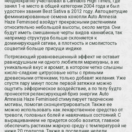
неоднократно участвовал в Cannabis High Times, где
занял 1-е место в общей категории 2004 года и был
удостоен звания Best Sativa в 2012 году. Автоцветущие
феминизированные семена конопли Auto Amnesia
Haze Feminised взойдут прекрасными растениями
относительно небольшой высоты, около метра. Они
будут иметь смешанные черты видов каннабиса, так
например структура больше склоняется к
доминирующей сативе, а плотность и смолистость
соцветий больше присущи индике.
Потрясающий уравновешенный эффект не оставит
равнодушным ни одного любителя марихуаны, а их
уникальный вкус и аромат, в котором четко слышны
кисло-сладкие цитрусовые ноты с пряными
древесными оттенками, только добавят желания. Уже
спустя пару минут после первой затяжки можно
ощутить эйфорическое воздействие, а по телу будто
пронесется релаксирующий бриз энергии. Auto
Amnesia Haze Feminised стимулирует творческие
мотивы, помогая сконцентрироваться. Также ее
можно использовать как лекарственное средство от
тревоги, головных болей и навязчивых состояний. С
выращиванием не придется особо возится, главное
обеспечить растихам жаркую среду с температурой не
ниже 20 градусов. Также в последние недели