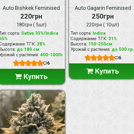
Auto Bishkek Feminised
Auto Gagarin Feminised
220грн
250грн
180грн ( 5шт)
220грн ( 10шт)
:
:
Тип сорта
Sativa 35%/Indica
Тип сорта
Indica
:
65%
Содержание ТГК
31%
:
:
Содержание ТГК
28%
Высота
150-250см
:
:
Высота
до 180 см
Урожай с растения
до 500 гр
:
Урожай с растения
400-1000г
6
6
Купить
Купить