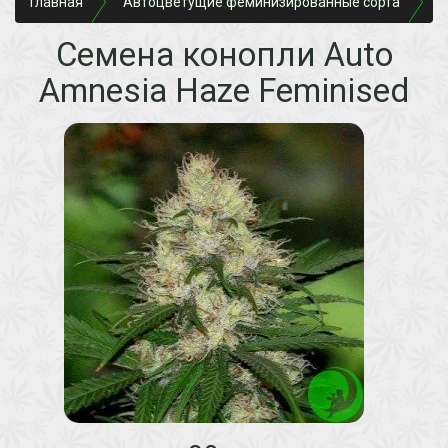
Главная
Автоцветущие феминизированные сорта
A
Семена конопли Auto
Amnesia Haze Feminised