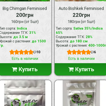
Big Chimgan Feminised
Auto Bishkek Feminised
200грн
220грн
160грн (от 5шт)
180грн (от 5шт)
:
:
Тип сорта
Indica
Тип сорта
Sativa 35%/Indica
:
Содержание ТГК
31%
65%
:
:
Высота
до 3.5 м
Содержание ТГК
28%
:
:
Урожай с растения
до 1500
Высота
до 180 см
:
гр.
Урожай с растения
400-1000
10
6
Есть в наличии
Есть в наличии
Купить
Купить