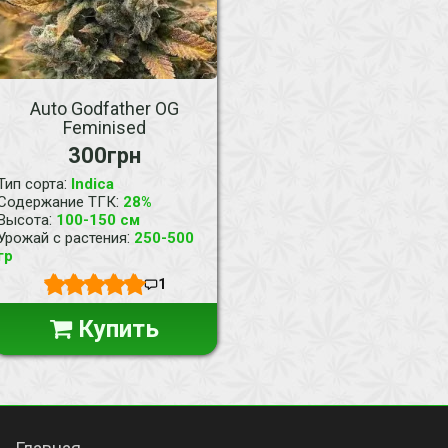
Auto Godfather OG
Feminised
300грн
:
Тип сорта
Indica
:
Содержание ТГК
28%
:
Высота
100-150 см
:
Урожай с растения
250-500
гр
1
Купить