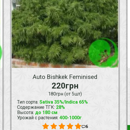
Auto Bishkek Feminised
220грн
180грн (от 5шт)
Тип сорта
:
Sativa 35%/Indica 65%
Содержание ТГК
:
28%
Высота
:
до 180 см
Урожай с растения
:
400-1000г
6