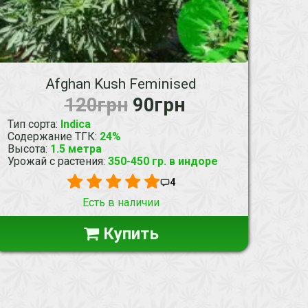
Afghan Kush Feminised
120грн
90грн
Тип сорта
:
Indica
Содержание ТГК
:
24%
Высота
:
1.5 метра
Урожай с растения
:
350-450 гр. в индоре
4
Есть в наличии
Купить