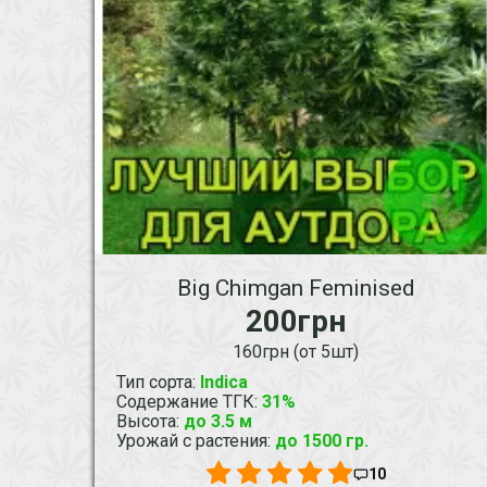
Big Chimgan Feminised
200грн
160грн (от 5шт)
Тип сорта
:
Indica
Содержание ТГК
:
31%
Высота
:
до 3.5 м
Урожай с растения
:
до 1500 гр.
10