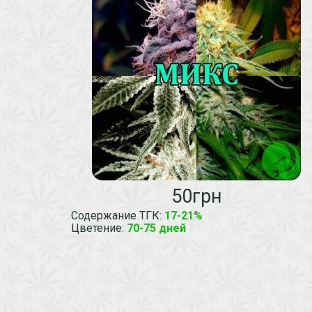
50грн
Содержание ТГК
:
17-21%
Цветение
:
70-75 дней