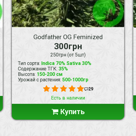
Godfather OG Feminized
300грн
250грн (от 5шт)
Тип сорта
:
Indica 70% Sativa 30%
Содержание ТГК
:
35%
Высота
:
150-200 см
Урожай с растения
:
500-1000гр
29
Есть в наличии
Купить