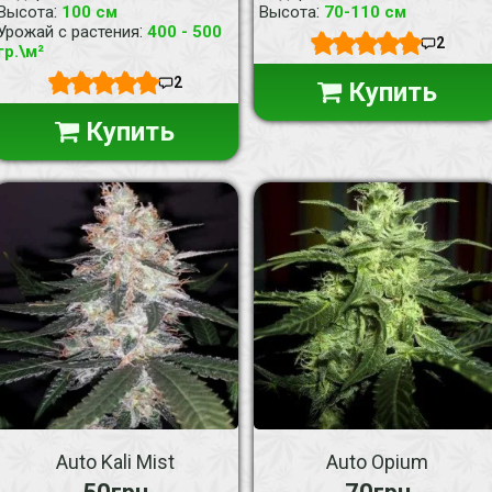
:
:
Высота
100 см
Высота
70-110 см
:
Урожай с растения
400 - 500
2
гр.\м²
2
Купить
Купить
Auto Kali Mist
Auto Opium