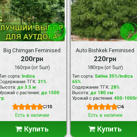
Big Chimgan Feminised
Auto Bishkek Feminised
200грн
220грн
160грн (от 5шт)
180грн (от 5шт)
:
:
Тип сорта
Indica
Тип сорта
Sativa 35%/Indica
:
Содержание ТГК
31%
65%
:
:
Высота
до 3.5 м
Содержание ТГК
28%
:
:
Урожай с растения
до 1500
Высота
до 180 см
:
гр.
Урожай с растения
400-1000
10
6
Есть в наличии
Есть в наличии
Купить
Купить