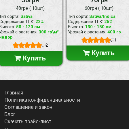
50грн
70грн
48грн ( 10шт)
60грн ( 10шт)
:
:
Тип сорта
Sativa
Тип сорта
Sativa/Indica
:
:
Содержание ТГК
22%
Содержание ТГК
25%
:
:
Высота
50 - 120 см
Высота
130 - 150 см
:
:
Урожай с растения
300 гр\м²
Урожай с растения
400 гр
индор
1
2
Купить
Купить
Главная
Политика конфиденциальности
Соглашение и закон
Блог
Скачать прайс-лист