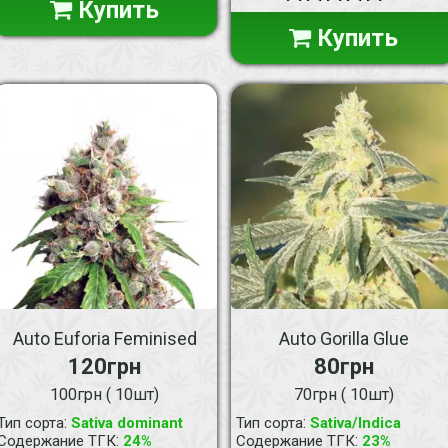
Купить
Купить
Auto Euforia Feminised
Auto Gorilla Glue
120грн
80грн
100грн ( 10шт)
70грн ( 10шт)
:
:
Тип сорта
Sativa dominant
Тип сорта
Sativa/Indica
:
:
Содержание ТГК
24%
Содержание ТГК
23%