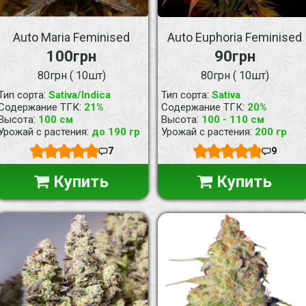
Auto Maria Feminised
Auto Euphoria Feminised
100грн
90грн
80грн ( 10шт)
80грн ( 10шт)
:
:
Тип сорта
Sativa/Indica
Тип сорта
Sativa
:
:
Содержание ТГК
21%
Содержание ТГК
20%
:
:
Высота
100 см
Высота
100 - 110 см
:
:
Урожай с растения
до 190 гр
Урожай с растения
200 гр
7
9
Купить
Купить