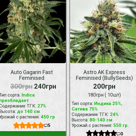
Auto Gagarin Fast
Astro AK Express
Feminised
Feminised (BullySeeds)
300грн
240грн
200грн
:
180грн ( 10шт)
Тип сорта
Indica
преобладает
:
Тип сорта
Индика 25%,
:
Содержание ТГК
27%
Сатива 75%
:
Высота
до 140 см
:
Содержание ТГК
24%
:
Урожай с растения
450 гр
:
Высота
80-140 см
:
Урожай с растения
550 гр.
5
0