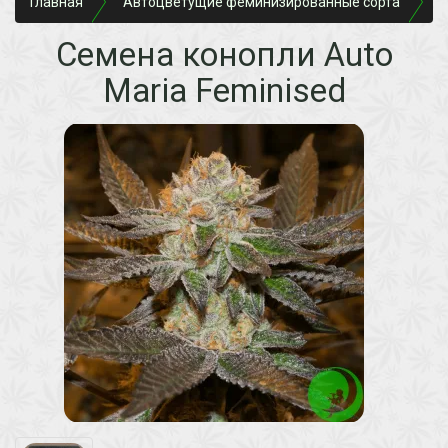
Главная
Автоцветущие феминизированные сорта
A
Семена конопли Auto
Maria Feminised