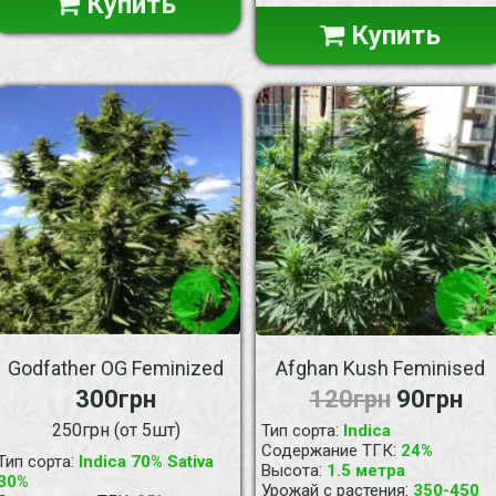
Купить
Купить
Godfather OG Feminized
Afghan Kush Feminised
300грн
120грн
90грн
250грн (от 5шт)
:
Тип сорта
Indica
:
Содержание ТГК
24%
:
Тип сорта
Indica 70% Sativa
:
Высота
1.5 метра
30%
:
Урожай с растения
350-450