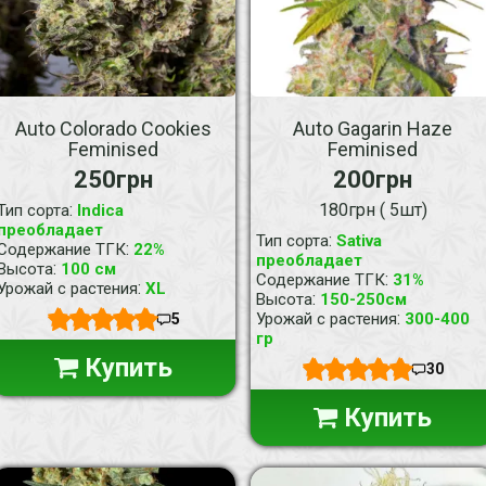
Auto Colorado Cookies
Auto Gagarin Haze
Feminised
Feminised
250грн
200грн
:
180грн ( 5шт)
Тип сорта
Indica
преобладает
:
Тип сорта
Sativa
:
Содержание ТГК
22%
преобладает
:
Высота
100 см
:
Содержание ТГК
31%
:
Урожай с растения
XL
:
Высота
150-250см
:
Урожай с растения
300-400
5
гр
Купить
30
Купить