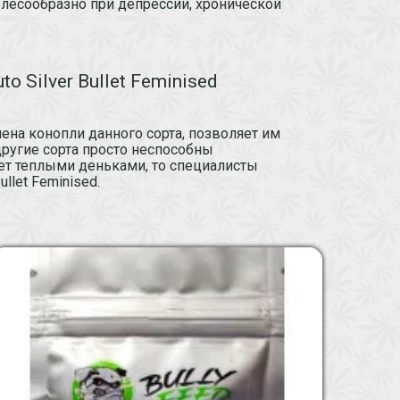
елесообразно при депрессии, хронической
 Silver Bullet Feminised
ена конопли данного сорта, позволяет им
другие сорта просто неспособны
ует теплыми деньками, то специалисты
llet Feminised.