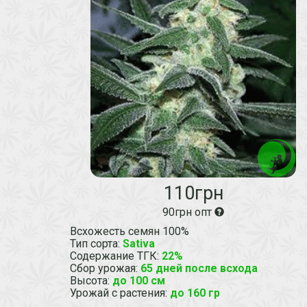
110грн
90грн опт
Всхожесть семян 100%
Тип сорта
:
Sativa
Содержание ТГК
:
22%
Сбор урожая
:
65 дней после всхода
Высота
:
до 100 см
Урожай с растения
:
до 160 гр