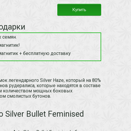
Купить
одарки
 семян.
магнитик!
магнитик + бесплатную доставку
омок легендарного Silver Haze, который на 80%
енов рудералиса, которые находятся в составе
ым количеством мощных боковых
ом смолистых бутонов.
Silver Bullet Feminised