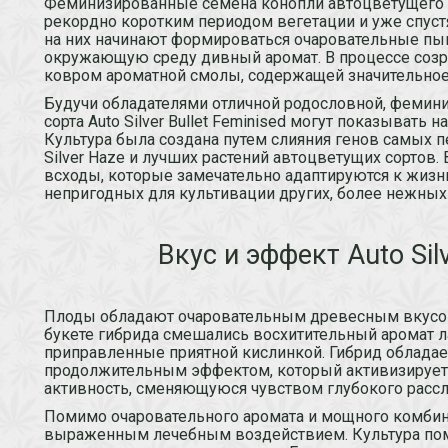
Феминизированные семена конопли автоцветущего сор
рекордно коротким периодом вегетации и уже спуст
на них начинают формироваться очаровательные пы
окружающую среду дивный аромат. В процессе соз
ковром ароматной смолы, содержащей значительное
Будучи обладателями отличной родословной, фемин
сорта Auto Silver Bullet Feminised могут показывать
Культура была создана путем слияния генов самых 
Silver Haze и лучших растений автоцветущих сортов.
всходы, которые замечательно адаптируются к жизн
непригодных для культивации других, более нежных 
Вкус и эффект Auto Silv
Плоды обладают очаровательным древесным вкусом
букете гибрида смешались восхитительный аромат л
приправленные приятной кислинкой. Гибрид облада
продолжительным эффектом, который активизирует
активность, сменяющуюся чувством глубокого рассл
Помимо очаровательного аромата и мощного комбин
выраженным лечебным воздействием. Культура помо