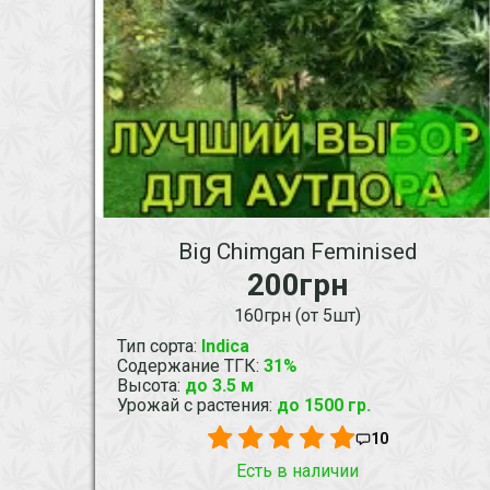
Big Chimgan Feminised
200грн
160грн (от 5шт)
Тип сорта
:
Indica
Содержание ТГК
:
31%
Высота
:
до 3.5 м
Урожай с растения
:
до 1500 гр.
10
Есть в наличии