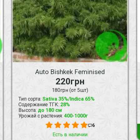
Auto Bishkek Feminised
220грн
180грн (от 5шт)
Тип сорта
:
Sativa 35%/Indica 65%
Содержание ТГК
:
28%
Высота
:
до 180 см
Урожай с растения
:
400-1000г
6
Есть в наличии