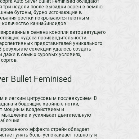
та Auto Silver Bullet Feminised обладают
я три недели после высадки зерен в землю
шные бутоны, бурно источающие в
ревания ростки покрываются плотным
 количество каннабиноидов.
изированные семена конопли автоцветущего
 настоящие чудеса производительности.
перспективных представителей уникального
 В результате селекции удалось создать
и даже в самых суровых условиях,
сортов.
er Bullet Feminised
 и легким цитрусовым послевкусием. В
адана и бодрящие хвойные нотки,
ет мощным воздействием и
 мышление и усиливает двигательную
абления.
ированного эффекта стрейн обладает
гает унять боль, успокаивает тошноту и