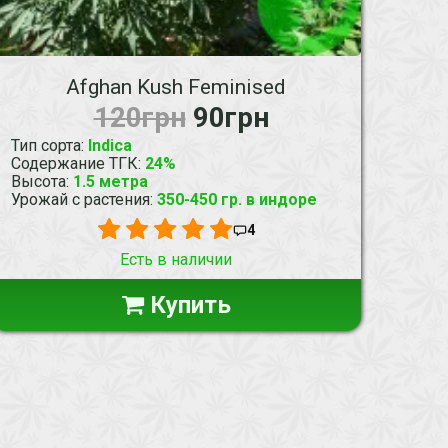
Afghan Kush Feminised
120грн
90грн
Тип сорта
:
Indica
Содержание ТГК
:
24%
Высота
:
1.5 метра
Урожай с растения
:
350-450 гр. в индоре
4
Есть в наличии
Купить