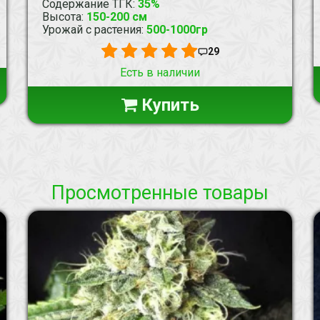
Содержание ТГК
:
35%
Высота
:
150-200 см
Урожай с растения
:
500-1000гр
29
Есть в наличии
Купить
Просмотренные товары