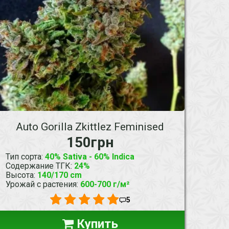
Auto Gorilla Zkittlez Feminised
150грн
Тип сорта
:
40% Sativa - 60% Indica
Содержание ТГК
:
24%
Высота
:
140/170 cm
Урожай с растения
:
600-700 г/м²
5
Купить