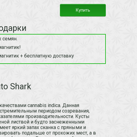
Купить
одарки
 семян.
магнитик!
магнитик + бесплатную доставку
to Shark
качествами cannabis indica. Данная
 стремительным периодом созревания,
азателями производительности. Кусты
леной листвой и будто заснеженными
ет яркий запах сканка с пряными и
вировать подальше от прохожих мест, а в