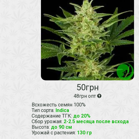
50грн
48грн опт
Всхожесть семян 100%
Тип сорта
:
Indica
Содержание ТГК
:
до 20%
Сбор урожая
:
2-2.5 месяца после всхода
Высота
:
до 90 см
Урожай с растения
:
130 гр