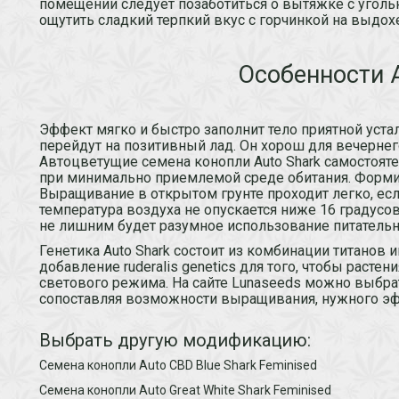
помещении следует позаботиться о вытяжке с уго
ощутить сладкий терпкий вкус с горчинкой на выдохе
Особенности A
Эффект мягко и быстро заполнит тело приятной устал
перейдут на позитивный лад. Он хорош для вечернег
Автоцветущие семена конопли Auto Shark самостояте
при минимально приемлемой среде обитания. Форми
Выращивание в открытом грунте проходит легко, если
температура воздуха не опускается ниже 16 градусов
не лишним будет разумное использование питатель
Генетика Auto Shark состоит из комбинации титанов ин
добавление ruderalis genetics для того, чтобы расте
светового режима. На сайте Lunaseeds можно выбрат
сопоставляя возможности выращивания, нужного эф
Выбрать другую модификацию:
Семена конопли Auto CBD Blue Shark Feminised
Семена конопли Auto Great White Shark Feminised