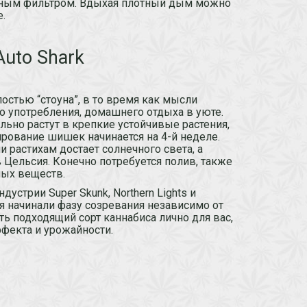
льным фильтром. Вдыхая плотный дым можно
.
uto Shark
остью “стоуна”, в то время как мысли
о употребления, домашнего отдыха в уюте.
льно растут в крепкие устойчивые растения,
рование шишек начинается на 4-й неделе.
 растихам достает солнечного света, а
 Цельсия. Конечно потребуется полив, также
ных веществ.
дустрии Super Skunk, Northern Lights и
ния начинали фазу созревания независимо от
ь подходящий сорт каннабиса лично для вас,
фекта и урожайности.