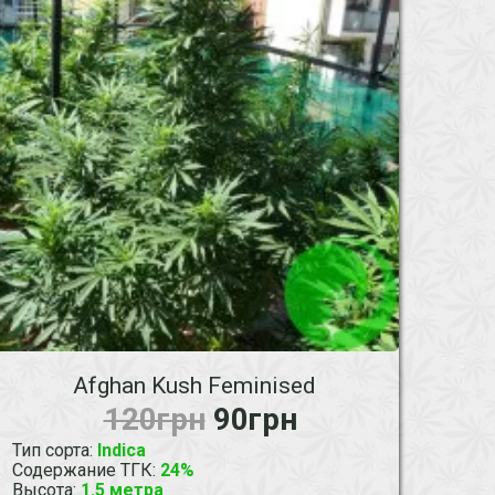
Afghan Kush Feminised
120грн
90грн
Тип сорта
:
Indica
Содержание ТГК
:
24%
Высота
:
1.5 метра