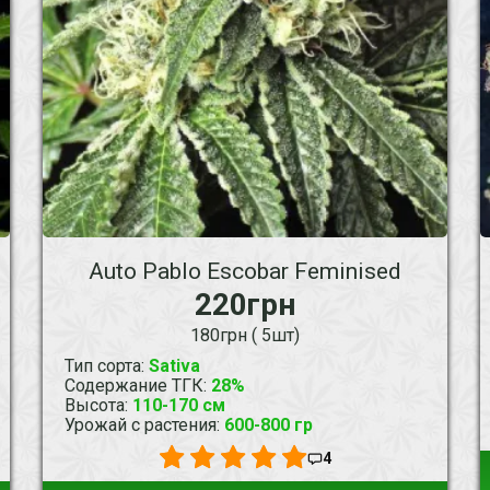
Auto Pablo Escobar Feminised
220грн
180грн ( 5шт)
Тип сорта
:
Sativa
Содержание ТГК
:
28%
Высота
:
110-170 см
Урожай с растения
:
600-800 гр
4