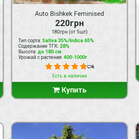
Auto Bishkek Feminised
220грн
180грн (от 5шт)
Тип сорта
:
Sativa 35%/Indica 65%
Содержание ТГК
:
28%
Высота
:
до 180 см
Урожай с растения
:
400-1000г
6
Есть в наличии
Купить