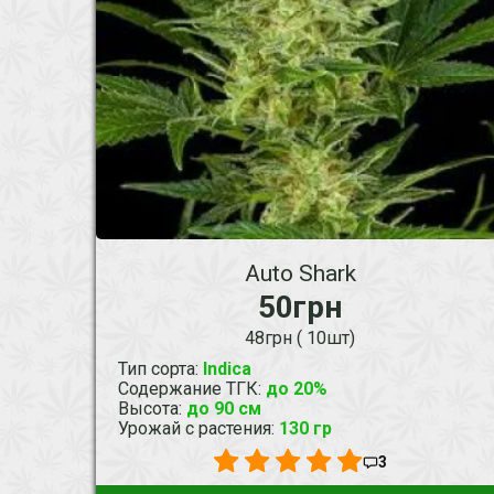
Auto Shark
50грн
48грн ( 10шт)
Тип сорта
:
Indica
Содержание ТГК
:
до 20%
Высота
:
до 90 см
Урожай с растения
:
130 гр
3