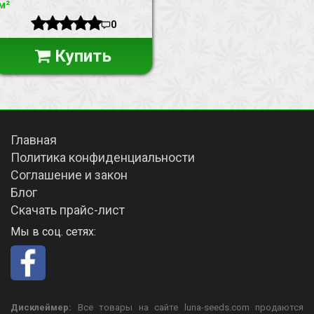
м²
0
Купить
Главная
Политика конфиденциальности
Соглашение и закон
Блог
Скачать прайс-лист
Мы в соц. сетях:
Дисклеймер:
Все товары на сайте luna-seeds.com продаются