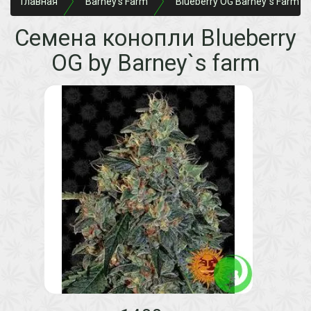
Главная
Barney's Farm
Blueberry OG Barney`s Farm уп
Семена конопли Blueberry
OG by Barney`s farm