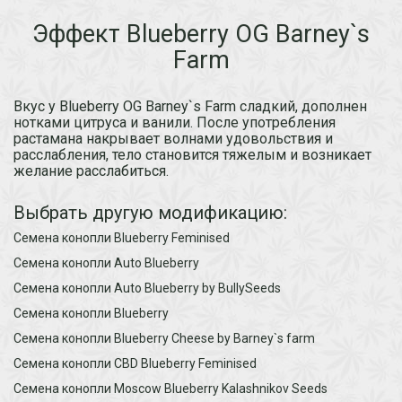
Эффект Blueberry OG Barney`s
Farm
Вкус у Blueberry OG Barney`s Farm сладкий, дополнен
нотками цитруса и ванили. После употребления
растамана накрывает волнами удовольствия и
расслабления, тело становится тяжелым и возникает
желание расслабиться.
Выбрать другую модификацию:
Семена конопли Blueberry Feminised
Семена конопли Auto Blueberry
Семена конопли Auto Blueberry by BullySeeds
Семена конопли Blueberry
Семена конопли Blueberry Cheese by Barney`s farm
Семена конопли CBD Blueberry Feminised
Семена конопли Moscow Blueberry Kalashnikov Seeds