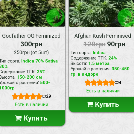
Godfather OG Feminized
Afghan Kush Feminised
300грн
120грн
90грн
250грн (от 5шт)
:
Тип сорта
Indica
:
Содержание ТГК
24%
:
Тип сорта
Indica 70% Sativa
:
Высота
1.5 метра
30%
:
Урожай с растения
350-450
:
Содержание ТГК
35%
гр. в индоре
:
Высота
150-200 см
:
Урожай с растения
500-
4
1000гр
Есть в наличии
29
Купить
Есть в наличии
Купить