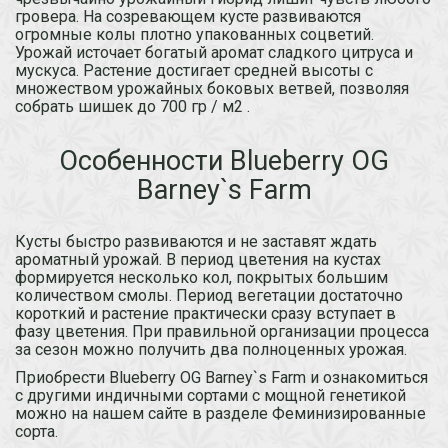
гровера. На созревающем кусте развиваются
огромные колы плотно упакованных соцветий.
Урожай источает богатый аромат сладкого цитруса и
мускуса. Растение достигает средней высоты с
множеством урожайных боковых ветвей, позволяя
собрать шишек до 700 гр / м2 .
Особенности Blueberry OG
Barney`s Farm
Кусты быстро развиваются и не заставят ждать
ароматный урожай. В период цветения на кустах
формируется несколько кол, покрытых большим
количеством смолы. Период вегетации достаточно
короткий и растение практически сразу вступает в
фазу цветения. При правильной организации процесса
за сезон можно получить два полноценных урожая.
Приобрести Blueberry OG Barney`s Farm и ознакомиться
с другими индичными сортами с мощной генетикой
можно на нашем сайте в разделе Феминизированные
сорта.