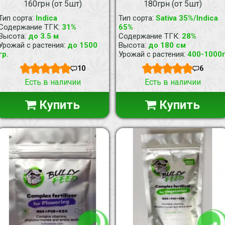
160грн (от 5шт)
180грн (от 5шт)
:
:
Тип сорта
Indica
Тип сорта
Sativa 35%/Indica
:
Содержание ТГК
31%
65%
:
:
Высота
до 3.5 м
Содержание ТГК
28%
:
:
Урожай с растения
до 1500
Высота
до 180 см
:
гр.
Урожай с растения
400-1000
10
6
Есть в наличии
Есть в наличии
Купить
Купить