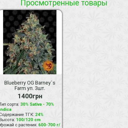
Просмотренные товары
Blueberry OG Barney`s
Farm уп. 3шт.
1400грн
:
Тип сорта
30% Sativa - 70%
Indica
:
Содержание ТГК
24%
:
Высота
100/120 cm
:
Урожай с растения
600-700 г/