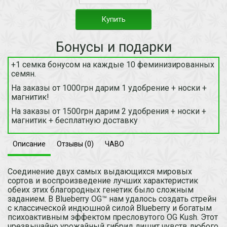
Купить
Бонусы и подарки
+1 семка бонусом на каждые 10 феминизированных
семян.
На заказы от 1000грн дарим 1 удобрение + носки +
магнитик!
На заказы от 1500грн дарим 2 удобрения + носки +
магнитик + бесплатную доставку
Описание
Отзывы (0)
ЧАВО
Соединение двух самых выдающихся мировых
сортов и воспроизведение лучших характеристик
обеих этих благородных генетик было сложным
заданием. В Blueberry OG™ нам удалось создать стрейн
с классической индюшной силой Blueberry и богатым
психоактивным эффектом пресловутого OG Kush. Этот
чрезвычайно урожайный гибрид лишит чувств любого