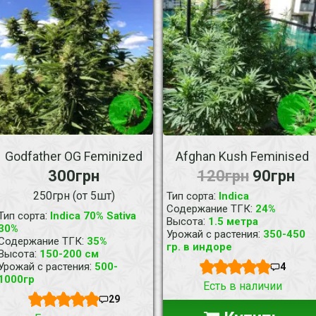
Godfather OG Feminized
Afghan Kush Feminised
300грн
120грн
90грн
250грн (от 5шт)
:
Тип сорта
Indica
:
Содержание ТГК
24%
:
Тип сорта
Indica 70% Sativa
:
Высота
1.5 метра
30%
:
Урожай с растения
350-450
:
Содержание ТГК
35%
гр. в индоре
:
Высота
150-200 см
:
Урожай с растения
500-
4
1000гр
Есть в наличии
29