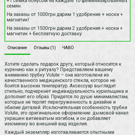
+1 семка бонусом на каждые 10 феминизированных
семян.
На заказы от 1000грн дарим 1 удобрение + носки +
магнитик!
На заказы от 1500грн дарим 2 удобрения + носки +
магнитик + бесплатную доставку
Описание
Отзывы (1)
ЧАВО
Хотите сделать подарок другу, который относится к
курению как к ритуалу? Представляем вашему
вниманию трубку Volute – она изготовлена из
качественного медицинского стекла, которое не
боится высоких температур. Аксессуар выглядит
стильно, подчеркнет индивидуальность курильщика и
дополнит его образ. Придется по душе минималистам,
которые не терпят перегруженность в дизайне и
обилие деталей. Исключительная особенность трубки
Volute, это оригинальное оформление: дымовой канал
украшен витиеватым изгибом, и он добавляет
изюминку во внешний вид изделия.
Каждый экземпляр изготавливается опытными