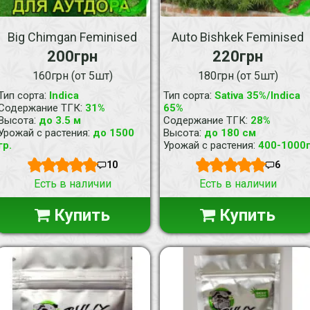
Big Chimgan Feminised
Auto Bishkek Feminised
200грн
220грн
160грн (от 5шт)
180грн (от 5шт)
:
:
Тип сорта
Indica
Тип сорта
Sativa 35%/Indica
:
Содержание ТГК
31%
65%
:
:
Высота
до 3.5 м
Содержание ТГК
28%
:
:
Урожай с растения
до 1500
Высота
до 180 см
:
гр.
Урожай с растения
400-1000
10
6
Есть в наличии
Есть в наличии
Купить
Купить