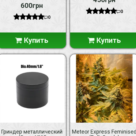
600грн
0
0
Купить
Купить
Гриндер металлический
Meteor Express Feminise