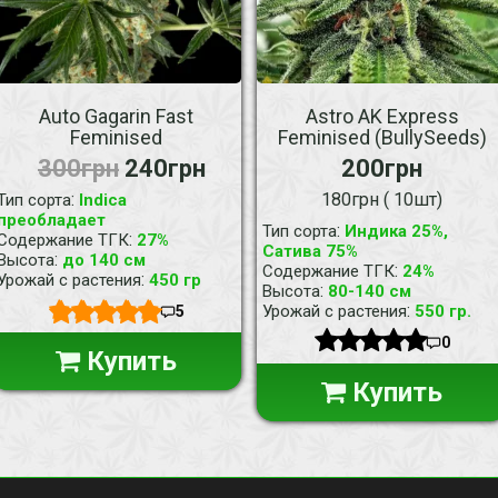
Auto Gagarin Fast
Astro AK Express
Feminised
Feminised (BullySeeds)
300грн
240грн
200грн
:
180грн ( 10шт)
Тип сорта
Indica
преобладает
:
Тип сорта
Индика 25%,
:
Содержание ТГК
27%
Сатива 75%
:
Высота
до 140 см
:
Содержание ТГК
24%
:
Урожай с растения
450 гр
:
Высота
80-140 см
:
Урожай с растения
550 гр.
5
0
Купить
Купить