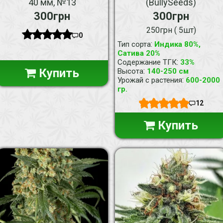
40 мм, №13
(BullySeeds)
300грн
300грн
250грн ( 5шт)
0
:
Тип сорта
Индика 80%,
Сатива 20%
:
Содержание ТГК
33%
Купить
:
Высота
140-250 см
:
Урожай с растения
600-2000
гр.
12
Купить