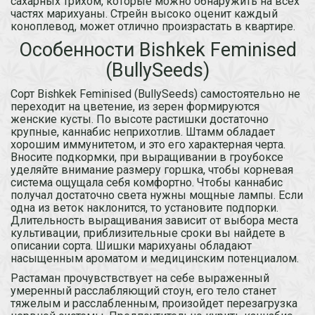
сахарных трихом, которые можно обнаружить на всех
частях марихуаны. Стрейн высоко оценит каждый
коноплевод, может отлично произрастать в квартире.
Особенности Bishkek Feminised
(BullySeeds)
Сорт Bishkek Feminised (BullySeeds) самостоятельно не
переходит на цветение, из зерен формируются
женские кусты. По высоте растишки достаточно
крупные, каннабис неприхотлив. Штамм обладает
хорошим иммунитетом, и это его характерная черта.
Вносите подкормки, при выращивании в гроубоксе
уделяйте внимание размеру горшка, чтобы корневая
система ощущала себя комфортно. Чтобы каннабис
получал достаточно света нужны мощные лампы. Если
одна из веток наклонится, то установите подпорки.
Длительность выращивания зависит от выбора места
культивации, приблизительные сроки вы найдете в
описании сорта. Шишки марихуаны обладают
насыщенным ароматом и медицинским потенциалом.
Растаман прочувствствует на себе выраженный
умеренный расслабляющий стоун, его тело станет
тяжелым и расслабленным, произойдет перезагрузка