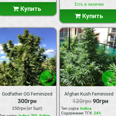
Есть в наличии
Купить
Купить
Godfather OG Feminized
Afghan Kush Feminised
300грн
120грн
90грн
250грн (от 5шт)
:
Тип сорта
Indica
:
Содержание ТГК
24%
:
Тип сорта
Indica 70% Sativa