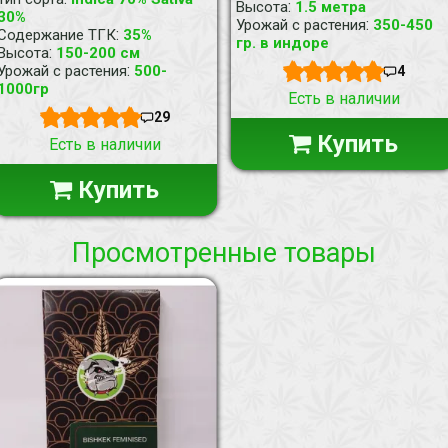
:
Высота
1.5 метра
30%
:
Урожай с растения
350-450
:
Содержание ТГК
35%
гр. в индоре
:
Высота
150-200 см
:
Урожай с растения
500-
4
1000гр
Есть в наличии
29
Купить
Есть в наличии
Купить
Просмотренные товары