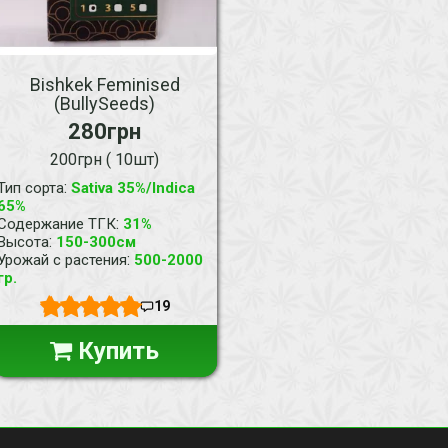
Bishkek Feminised
(BullySeeds)
280грн
200грн ( 10шт)
:
Тип сорта
Sativa 35%/Indica
65%
:
Содержание ТГК
31%
:
Высота
150-300см
:
Урожай с растения
500-2000
гр.
19
Купить