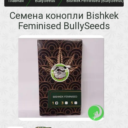
Главная
BullySeeds
Bishkek Feminised (BullySeeds)
Семена конопли Bishkek
Feminised BullySeeds