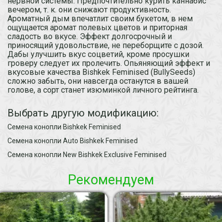
нервной системы. Предпочтительно курить каннабис
вечером, т. к. они снижают продуктивность.
Ароматный дым впечатлит своим букетом, в нем
ощущается аромат полевых цветов и приторная
сладость во вкусе. Эффект долгосрочный и
приносящий удовольствие, не переборщите с дозой.
Дабы улучшить вкус соцветий, кроме просушки
гроверу следует их пролечить. Опьяняющий эффект и
вкусовые качества Bishkek Feminised (BullySeeds)
сложно забыть, они навсегда останутся в вашей
голове, а сорт станет изюминкой личного рейтинга.
Выбрать другую модификацию:
Семена конопли Bishkek Feminised
Семена конопли Auto Bishkek Feminised
Семена конопли New Bishkek Exclusive Feminised
Рекомендуем