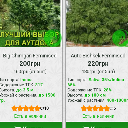
Big Chimgan Feminised
Auto Bishkek Feminised
200грн
220грн
160грн (от 5шт)
180грн (от 5шт)
:
:
Тип сорта
Indica
Тип сорта
Sativa 35%/Indica
:
Содержание ТГК
31%
65%
:
:
Высота
до 3.5 м
Содержание ТГК
28%
:
:
Урожай с растения
до 1500
Высота
до 180 см
:
гр.
Урожай с растения
400-1000
10
6
Есть в наличии
Есть в наличии