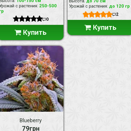
:
Высота
100-150 см
:
Высота
до 70 см
:
Урожай с растения
250-500
:
Урожай с растения
до 120 гр
гр
2
0
Купить
Купить
Blueberry
79грн