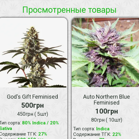
Просмотренные товары
God's Gift Feminised
Auto Northern Blue
Feminised
500грн
100грн
450грн ( 5шт)
80грн ( 10шт)
:
Тип сорта
80% Indica / 20%
Sativa
:
Тип сорта
Indica
:
Содержание ТГК
27%
:
Содержание ТГК
22%