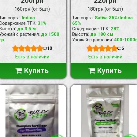
200грн
220грн
160грн (от 5шт)
180грн (от 5шт)
:
:
Тип сорта
Indica
Тип сорта
Sativa 35%/Indica
:
Содержание ТГК
31%
65%
:
:
Высота
до 3.5 м
Содержание ТГК
28%
:
:
Урожай с растения
до 1500
Высота
до 180 см
:
гр.
Урожай с растения
400-1000
10
6
Есть в наличии
Есть в наличии
Купить
Купить