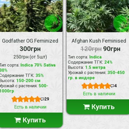
Godfather OG Feminized
Afghan Kush Feminised
300грн
120грн
90грн
250грн (от 5шт)
:
Тип сорта
Indica
:
Содержание ТГК
24%
:
Тип сорта
Indica 70% Sativa
:
Высота
1.5 метра
30%
:
Урожай с растения
350-450
:
Содержание ТГК
35%
гр. в индоре
:
Высота
150-200 см
:
Урожай с растения
500-
4
1000гр
Есть в наличии
29
Купить
Есть в наличии
Купить