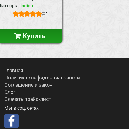
:
Тип сорта
Indica
1
Купить
Главная
Политика конфиденциальности
Соглашение и закон
Блог
Скачать прайс-лист
Мы в соц. сетях: