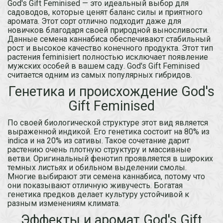
God's Gift Feminised — это идеальный выбор для
садоводов, которые ценят баланс силы и приятного
аромата. Этот сорт отлично подходит даже для
новичков благодаря своей природной выносливости.
Данные семена каннабиса обеспечивают стабильный
рост и высокое качество конечного продукта. Этот тип
растения feminisiert полностью исключает появление
мужских особей в вашем саду. God's Gift Feminised
считается одним из самых популярных гибридов.
Генетика и происхождение God's
Gift Feminised
По своей биологической структуре этот вид является
выраженной индикой. Его генетика состоит на 80% из
indica и на 20% из сативы. Такое сочетание дарит
растению очень плотную структуру и массивные
ветви. Оригинальный фенотип проявляется в широких
темных листьях и обильном выделении смолы.
Многие выбирают эти семена каннабиса, потому что
они показывают отличную живучесть. Богатая
генетика предков делает культуру устойчивой к
разным изменениям климата.
Эффекты и аромат God's Gift