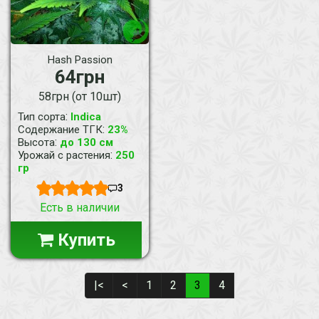
Hash Passion
64грн
58грн (от 10шт)
:
Тип сорта
Indica
:
Содержание ТГК
23%
:
Высота
до 130 см
:
Урожай с растения
250
гр
3
Есть в наличии
Купить
|<
<
1
2
3
4