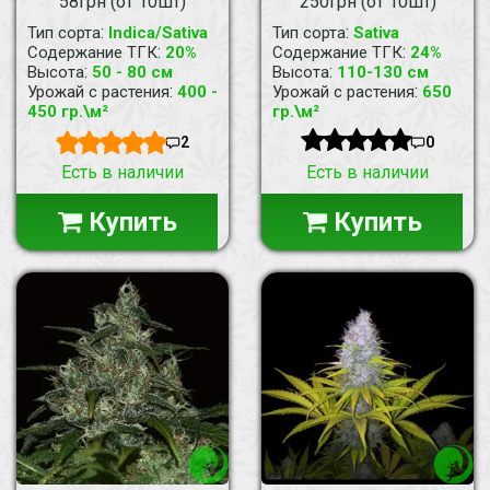
58грн (от 10шт)
250грн (от 10шт)
:
:
Тип сорта
Indica/Sativa
Тип сорта
Sativa
:
:
Содержание ТГК
20%
Содержание ТГК
24%
:
:
Высота
50 - 80 см
Высота
110-130 см
:
:
Урожай с растения
400 -
Урожай с растения
650
450 гр.\м²
гр.\м²
2
0
Есть в наличии
Есть в наличии
Купить
Купить