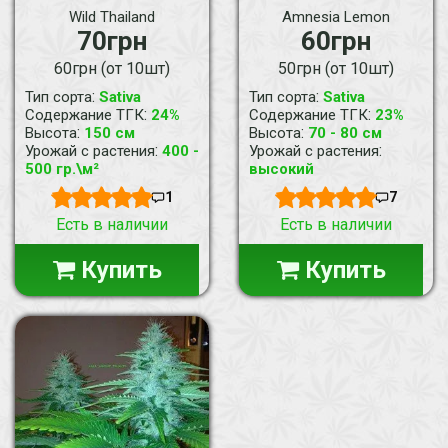
Wild Thailand
Amnesia Lemon
70грн
60грн
60грн (от 10шт)
50грн (от 10шт)
:
:
Тип сорта
Sativa
Тип сорта
Sativa
:
:
Содержание ТГК
24%
Содержание ТГК
23%
:
:
Высота
150 см
Высота
70 - 80 см
:
:
Урожай с растения
400 -
Урожай с растения
500 гр.\м²
высокий
1
7
Есть в наличии
Есть в наличии
Купить
Купить