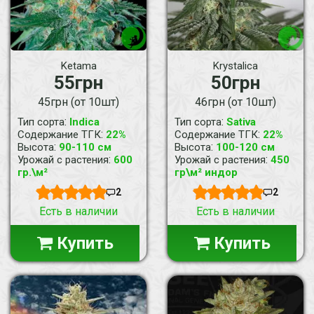
Ketama
Krystalica
55грн
50грн
45грн (от 10шт)
46грн (от 10шт)
:
:
Тип сорта
Indica
Тип сорта
Sativa
:
:
Содержание ТГК
22%
Содержание ТГК
22%
:
:
Высота
90-110 см
Высота
100-120 см
:
:
Урожай с растения
600
Урожай с растения
450
гр.\м²
гр\м² индор
2
2
Есть в наличии
Есть в наличии
Купить
Купить