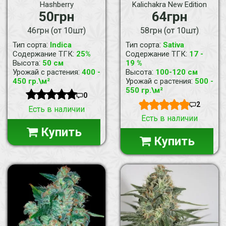
Hashberry
Kalichakra New Edition
50грн
64грн
46грн (от 10шт)
58грн (от 10шт)
:
:
Тип сорта
Indica
Тип сорта
Sativa
:
:
Содержание ТГК
25%
Содержание ТГК
17 -
:
Высота
50 см
19 %
:
:
Урожай с растения
400 -
Высота
100-120 см
:
450 гр.\м²
Урожай с растения
500 -
550 гр.\м²
0
2
Есть в наличии
Есть в наличии
Купить
Купить