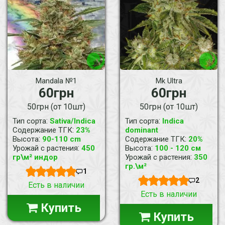
Mandala №1
Mk Ultra
60грн
60грн
50грн (от 10шт)
50грн (от 10шт)
:
:
Тип сорта
Sativa/Indica
Тип сорта
Indica
:
Содержание ТГК
23%
dominant
:
:
Высота
90-110 cm
Содержание ТГК
20%
:
:
Урожай с растения
450
Высота
100 - 120 см
:
гр\м² индор
Урожай с растения
350
гр.\м²
1
2
Есть в наличии
Есть в наличии
Купить
Купить