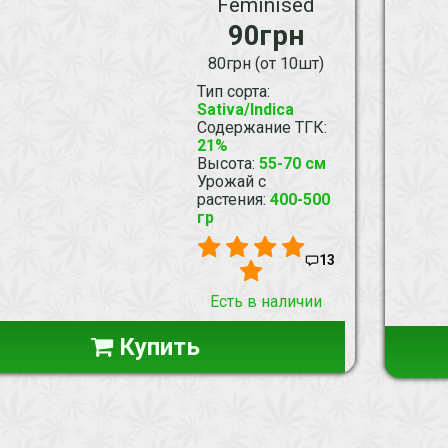
Feminised
90грн
80грн (от 10шт)
Тип сорта
:
Sativa/Indica
Содержание ТГК
:
21%
Высота
:
55-70 см
Урожай с
растения
:
400-500
гр
13
Есть в наличии
Купить