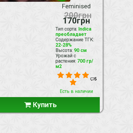
Feminised
200грн
170грн
Тип сорта
:
Indica
преобладает
Содержание ТГК
:
22-28%
Высота
:
90 см
Урожай с
растения
:
700 гр/
м2
5
Есть в наличии
Купить