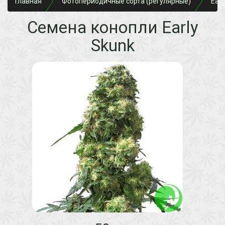
Главная
Фотопериодичные сорта (регулярные)
Earl
Семена конопли Early
Skunk