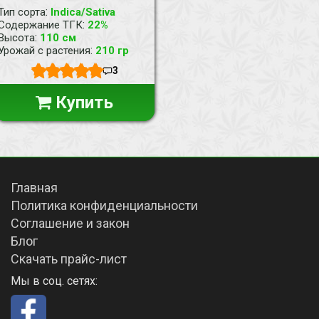
:
Тип сорта
Indica/Sativa
:
Содержание ТГК
22%
:
Высота
110 см
:
Урожай с растения
210 гр
3
Купить
Главная
Политика конфиденциальности
Соглашение и закон
Блог
Скачать прайс-лист
Мы в соц. сетях: