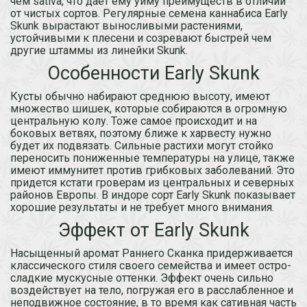
чем sativa, что дает ему уйму преимуществ в отличии
от чистых сортов. Регулярные семена каннабиса Early
Skunk вырастают выносливыми растениями,
устойчивыми к плесени и созревают быстрей чем
другие штаммы из линейки Skunk.
Особенности Early Skunk
Кусты обычно набирают среднюю высоту, имеют
множество шишек, которые собираются в огромную
центральную колу. Тоже самое происходит и на
боковых ветвях, поэтому ближе к харвесту нужно
будет их подвязать. Сильные растихи могут стойко
переносить пониженные температуры на улице, также
имеют иммунитет против грибковых заболеваний. Это
придется кстати гроверам из центральных и северных
районов Европы. В индоре сорт Early Skunk показывает
хорошие результаты и не требует много внимания.
Эффект от Early Skunk
Насыщенный аромат Раннего Сканка придерживается
классического стиля своего семейства и имеет остро-
сладкие мускусные оттенки. Эффект очень сильно
воздействует на тело, погружая его в расслабленное и
неподвижное состояние, в то время как сативная часть