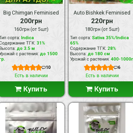
Big Chimgan Feminised
Auto Bishkek Feminised
200грн
220грн
160грн (от 5шт)
180грн (от 5шт)
:
:
Тип сорта
Indica
Тип сорта
Sativa 35%/Indica
:
Содержание ТГК
31%
65%
:
:
Высота
до 3.5 м
Содержание ТГК
28%
:
:
Урожай с растения
до 1500
Высота
до 180 см
:
гр.
Урожай с растения
400-1000
10
6
Есть в наличии
Есть в наличии
Купить
Купить