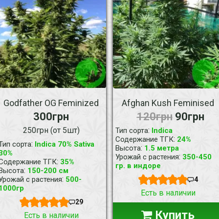
Godfather OG Feminized
Afghan Kush Feminised
300грн
120грн
90грн
250грн (от 5шт)
:
Тип сорта
Indica
:
Содержание ТГК
24%
:
Тип сорта
Indica 70% Sativa
:
Высота
1.5 метра
30%
:
Урожай с растения
350-450
:
Содержание ТГК
35%
гр. в индоре
:
Высота
150-200 см
:
Урожай с растения
500-
4
1000гр
Есть в наличии
29
Купить
Есть в наличии