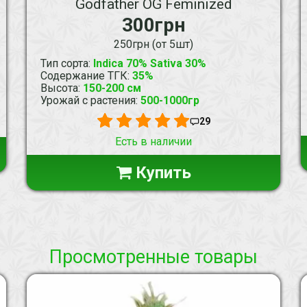
Godfather OG Feminized
300грн
250грн (от 5шт)
Тип сорта
:
Indica 70% Sativa 30%
Содержание ТГК
:
35%
Высота
:
150-200 см
Урожай с растения
:
500-1000гр
29
Есть в наличии
Купить
Просмотренные товары