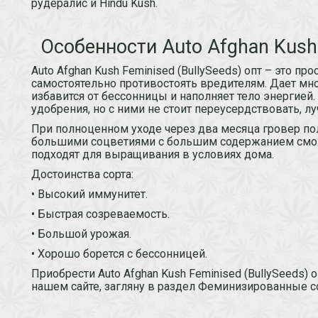
рудералис и Hindu Kush.
Особенности Auto Afghan Kush 
Auto Afghan Kush Feminised (BullySeeds) опт – это п
самостоятельно противостоять вредителям. Дает мно
избавится от бессонницы и наполняет тело энергией.
удобрения, но с ними не стоит переусердствовать, лу
При полноценном уходе через два месяца гровер по
большими соцветиями с большим содержанием смол
подходят для выращивания в условиях дома.
Достоинства сорта:
• Высокий иммунитет.
• Быстрая созреваемость.
• Большой урожая.
• Хорошо борется с бессонницей.
Приобрести Auto Afghan Kush Feminised (BullySeeds)
нашем сайте, загляну в раздел Феминизированные со