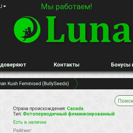
Мы работаем!
U
 доверяют
Контакты
Бонусы 
han Kush Feminised (BullySeeds)
Страна происхождения
:
Canada
Тип
:
Фотопериодичный феминизированный
Есть в наличии
Рейтинг: