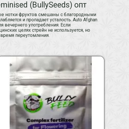
inised (BullySeeds) опт
ные нотки фруктов смешаны с благородными
абляется и пропадает усталость. Auto Afghan
ля вечернего употребления. Если
инских целях стрейн не используется, но
 время переутомления.