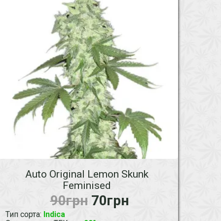
Auto Original Lemon Skunk
Feminised
90грн
70грн
Тип сорта
:
Indica