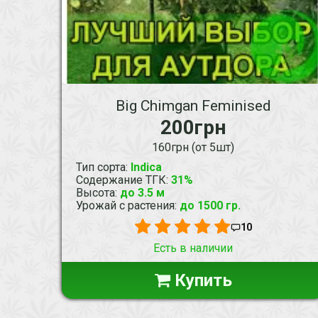
Big Chimgan Feminised
200грн
160грн (от 5шт)
Тип сорта
:
Indica
Содержание ТГК
:
31%
Высота
:
до 3.5 м
Урожай с растения
:
до 1500 гр.
10
Есть в наличии
Купить