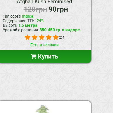
Afghan Kush Feminised
120грн
90грн
Тип сорта
:
Indica
Содержание ТГК
:
24%
Высота
:
1.5 метра
Урожай с растения
:
350-450 гр. в индоре
4
Есть в наличии
Купить