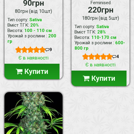
90грн
Feminised
220грн
80грн (від 10шт)
180грн (від 5шт)
:
Тип сорту
Sativa
:
Вміст ТГК
20%
:
Тип сорту
Sativa
:
Висота
100 - 110 см
:
Вміст ТГК
28%
:
Урожай з рослини
200
:
Висота
110-170 см
гр
:
Урожай з рослини
600-
800 гр
9
4
Є в наявності
Є в наявності
Купити
Купити