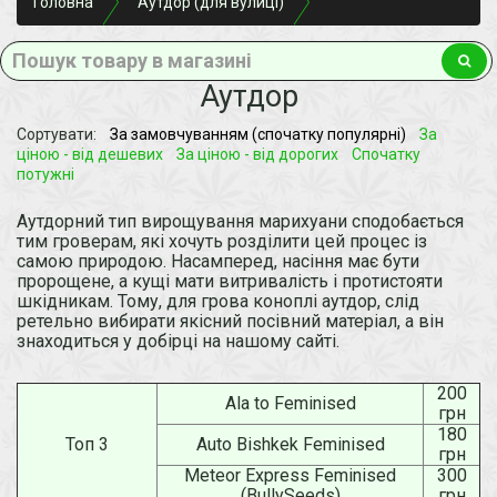
Головна
Аутдор (для вулиці)
Аутдор
Сортувати:
За замовчуванням (спочатку популярні)
За
ціною - від дешевих
За ціною - від дорогих
Спочатку
потужні
Аутдорний тип вирощування марихуани сподобається
тим гроверам, які хочуть розділити цей процес із
самою природою. Насамперед, насіння має бути
пророщене, а кущі мати витривалість і протистояти
шкідникам. Тому, для грова коноплі аутдор, слід
ретельно вибирати якісний посівний матеріал, а він
знаходиться у добірці на нашому сайті.
200
Ala to Feminised
грн
180
Топ 3
Auto Bishkek Feminised
грн
Meteor Express Feminised
300
(BullySeeds)
грн