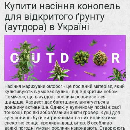
Купити насіння конопель
для відкритого ґрунту
(аутдора) в Україні
Насіння марихуани outdoor - це посівний матеріал, який
культивують в умовах вулиці, під відкритим небом.
Помічено, що в аутдорі, рослина розвивається
швидше, Харвест дає багатшими, витягується в
довжину активніше. Однак, у вуличному посіві є свої
тонкощі, про які зобов'язаний знати гровер. Кущі для
ауту повинні бути витривалими: на них впливатиме
спекотне сонце, проливні дощі, вітер. В особливо
важкі погодні умови, рослини накривають. Створюють