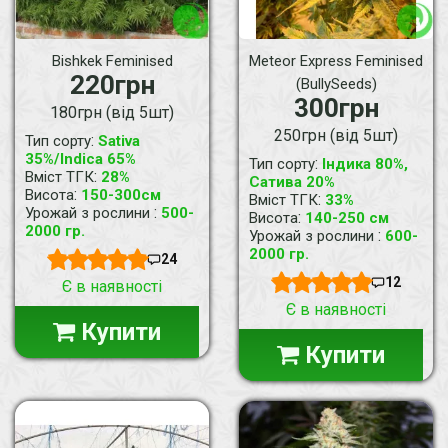
Bishkek Feminised
Meteor Express Feminised
220грн
(BullySeeds)
300грн
180грн (від 5шт)
250грн (від 5шт)
:
Тип сорту
Sativa
35%/Indica 65%
:
Тип сорту
Індика 80%,
:
Вміст ТГК
28%
Сатива 20%
:
Висота
150-300см
:
Вміст ТГК
33%
:
Урожай з рослини
500-
:
Висота
140-250 см
2000 гр.
:
Урожай з рослини
600-
2000 гр.
24
12
Є в наявності
Є в наявності
Купити
Купити