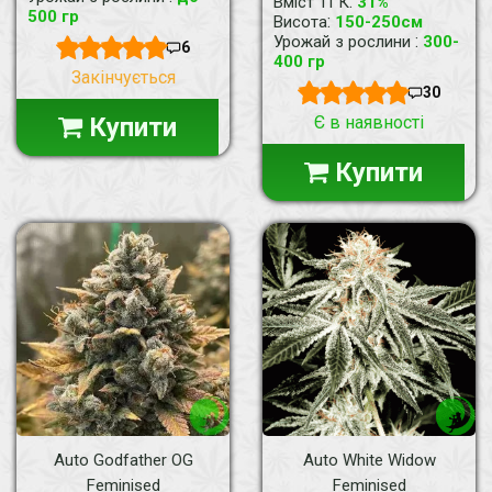
:
Вміст ТГК
31%
500 гр
:
Висота
150-250см
:
Урожай з рослини
300-
6
400 гр
Закінчується
30
Купити
Є в наявності
Купити
Auto Godfather OG
Auto White Widow
Feminised
Feminised