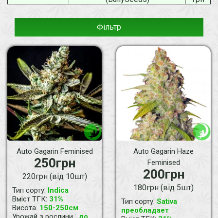
Фільтр
Auto Gagarin Feminised
Auto Gagarin Haze
250грн
Feminised
200грн
220грн (від 10шт)
180грн (від 5шт)
:
Тип сорту
Indica
:
Вміст ТГК
31%
:
Тип сорту
Sativa
:
Висота
150-250см
преобладает
:
Урожай з рослини
до