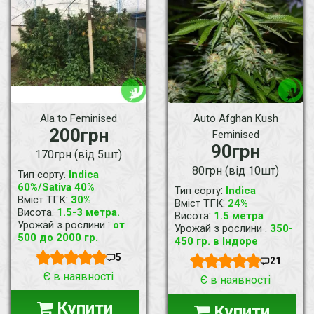
Ala to Feminised
Auto Afghan Kush
200грн
Feminised
90грн
170грн (від 5шт)
80грн (від 10шт)
:
Тип сорту
Indica
60%/Sativa 40%
:
Тип сорту
Indica
:
Вміст ТГК
30%
:
Вміст ТГК
24%
:
Висота
1.5-3 метра.
:
Висота
1.5 метра
:
Урожай з рослини
от
:
Урожай з рослини
350-
500 до 2000 гр.
450 гр. в Індоре
5
21
Є в наявності
Є в наявності
Купити
Купити