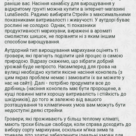
раніше вас. Насіння канабісу для вирощування у
відкритому грунті можна купити в інтернет-магазині
LunaSeeds. Радимо вибирати Стрейн з максимальними
показниками витривалості і живучості. У аутдорі буває
рослині не солодко. Однак, ті показники
продуктивності марихуани, виражені в ароматі
смолистих шишок, не порівняти ні з яким іншим
способом вирощування.
Аутдорний тип вирощування марихуани оцінять ті
гровери, які прагнуть поділити цей процес із самою
природою. Відразу скажемо, що зібрати добрий
урожай буде непросто. Насамперед для грова на
вулиці необхідно купити якісне насіння конопель (з
цим якраз проблем немає і замовити їх ви можете у
нас на сайті). Далі - потрібно продумати все до
дрібниць (насіння конопель має бути пророщене, а
кущі повинні мати хорошу витривалість і стійкість до
шкідників), до того ж залежно від вашого
розташування та кліматичних умов вам можуть бути
недоступні деякі стрейни.
Гровери, які проживають у більш теплому кліматі,
мають трохи більше свободи, коли справа доходить до
вибору сорту марихуани, оскільки м'яка зима та
тривале літо здатні забезпечити ідеальні умови для