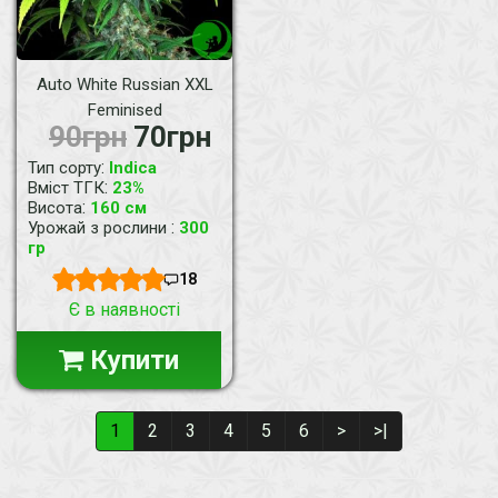
Auto White Russian XXL
Feminised
90грн
70грн
:
Тип сорту
Indica
:
Вміст ТГК
23%
:
Висота
160 см
:
Урожай з рослини
300
гр
18
Є в наявності
Купити
1
2
3
4
5
6
>
>|