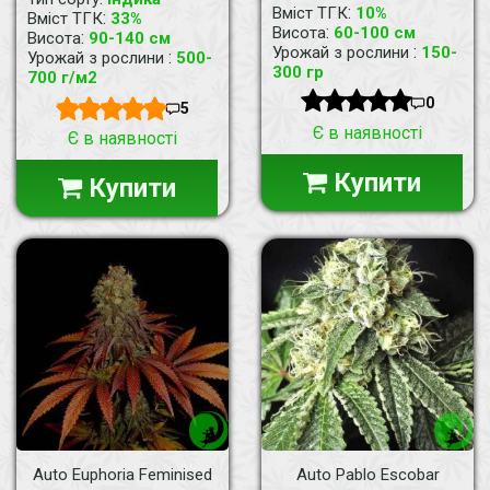
:
Вміст ТГК
10%
:
Вміст ТГК
33%
:
Висота
60-100 см
:
Висота
90-140 см
:
Урожай з рослини
150-
:
Урожай з рослини
500-
300 гр
700 г/м2
0
5
Є в наявності
Є в наявності
Купити
Купити
Auto Euphoria Feminised
Auto Pablo Escobar