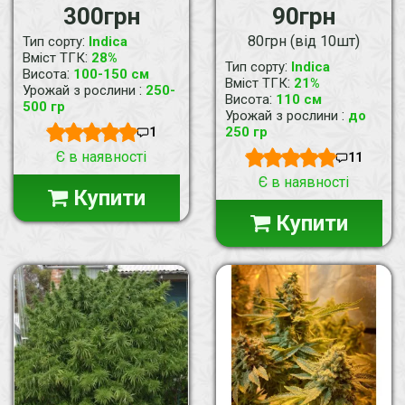
300грн
90грн
:
80грн (від 10шт)
Тип сорту
Indica
:
Вміст ТГК
28%
:
Тип сорту
Indica
:
Висота
100-150 см
:
Вміст ТГК
21%
:
Урожай з рослини
250-
:
Висота
110 см
500 гр
:
Урожай з рослини
до
250 гр
1
Є в наявності
11
Є в наявності
Купити
Купити