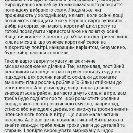
вирощування каннабісу та максимального розкриття
потенціалу вибраного сорту. Людям же, які
проживають у холоднішому кліматі, коли осінні дощі
починають набридати вже у вересні, варто зупинити
вибір на сортах, які мають короткий цикл росту та
готові порадувати харвестом вже на початку осені.
Якщо ви живете в регіоні, де м'яка погода триває лише
кілька місяців, що означає короткий сезон на
відкритому повітрі, найкращим варіантом, безумовно,
буде вибір насіння конопель.
Також варто звернути увагу на фактичне
місцезнаходження ділянки. Так, наприклад, постійний
невеликий вітерець зіграє на руку гроверу і чудово
підходить для рослин канабіс, оскільки допомагає
зміцнити гілки рослин, роблячи їх більш стійкими до
ваги шишок. Але у випадку, якщо ваша ділянка
знаходиться в районі, де часто дмуть сильні вітри, вам
треба буде подбати про те, щоб розмістити рослини
поряд з якоюсь вітрозахисною смугою, наприклад,
стіною або неподалік дерев, які зможуть трохи знизити
інтенсивність потоків вітру . Це лише мала частина
нюансів. Але вас це не повинно лякати! Вихід можна
знайти завжди, треба лише трохи уваги до деталей та
старань. І повірте вирощувати марихуану в індор