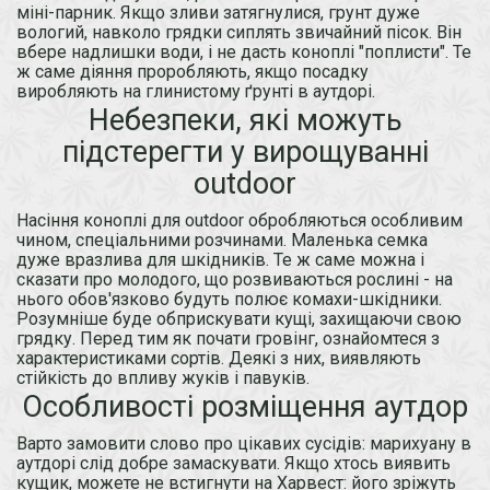
міні-парник. Якщо зливи затягнулися, грунт дуже
вологий, навколо грядки сиплять звичайний пісок. Він
вбере надлишки води, і не дасть коноплі "поплисти". Те
ж саме діяння проробляють, якщо посадку
виробляють на глинистому ґрунті в аутдорі.
Небезпеки, які можуть
підстерегти у вирощуванні
outdoor
Насіння коноплі для outdoor обробляються особливим
чином, спеціальними розчинами. Маленька семка
дуже вразлива для шкідників. Те ж саме можна і
сказати про молодого, що розвиваються рослині - на
нього обов'язково будуть полює комахи-шкідники.
Розумніше буде обприскувати кущі, захищаючи свою
грядку. Перед тим як почати гровінг, ознайомтеся з
характеристиками сортів. Деякі з них, виявляють
стійкість до впливу жуків і павуків.
Особливості розміщення аутдор
Варто замовити слово про цікавих сусідів: марихуану в
аутдорі слід добре замаскувати. Якщо хтось виявить
кущик, можете не встигнути на Харвест: його зріжуть