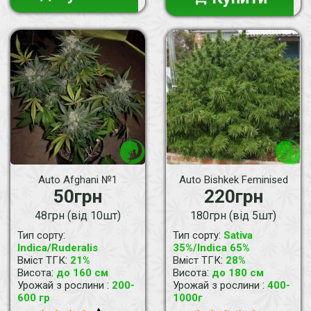
Auto Afghani №1
Auto Bishkek Feminised
50грн
220грн
48грн (від 10шт)
180грн (від 5шт)
:
:
Тип сорту
Тип сорту
Sativa
Indica/Ruderalis
35%/Indica 65%
:
:
Вміст ТГК
21%
Вміст ТГК
28%
:
:
Висота
до 160 см
Висота
до 180 см
:
:
Урожай з рослини
200-
Урожай з рослини
400-
600 гр
1000г