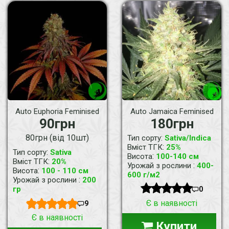
Auto Euphoria Feminised
Auto Jamaica Feminised
90грн
180грн
80грн (від 10шт)
:
Тип сорту
Sativa/Indica
:
Вміст ТГК
25%
:
Тип сорту
Sativa
:
Висота
100-140 см
:
Вміст ТГК
20%
:
Урожай з рослини
400-
:
Висота
100 - 110 см
600 г/м2
:
Урожай з рослини
200
гр
0
Є в наявності
9
Є в наявності
Купити