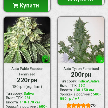
Купити
Auto Pablo Escobar
Auto Tyson Feminised
200грн
Feminised
220грн
:
Тип сорту
Indica\Sativa
:
Вміст ТГК
29%
180грн (від 5шт)
:
Висота
130-150 см
:
Тип сорту
Sativa
:
Урожай з рослини
500-
:
Вміст ТГК
28%
550 гр / м²
:
Висота
110-170 см
5
:
Урожай з рослини
600-