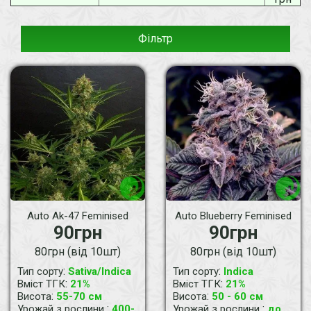
Фільтр
Auto Ak-47 Feminised
Auto Blueberry Feminised
90грн
90грн
80грн (від 10шт)
80грн (від 10шт)
:
:
Тип сорту
Sativa/Indica
Тип сорту
Indica
:
:
Вміст ТГК
21%
Вміст ТГК
21%
:
:
Висота
55-70 см
Висота
50 - 60 см
:
:
Урожай з рослини
400-
Урожай з рослини
до