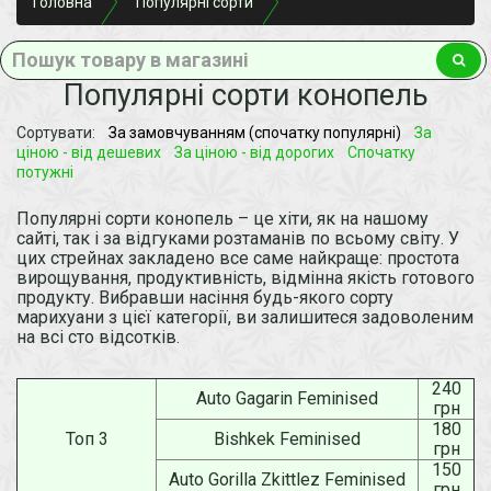
Головна
Популярні сорти
Популярні сорти конопель
Сортувати:
За замовчуванням (спочатку популярні)
За
ціною - від дешевих
За ціною - від дорогих
Спочатку
потужні
Популярні сорти конопель – це хіти, як на нашому
сайті, так і за відгуками розтаманів по всьому світу. У
цих стрейнах закладено все саме найкраще: простота
вирощування, продуктивність, відмінна якість готового
продукту. Вибравши насіння будь-якого сорту
марихуани з цієї категорії, ви залишитеся задоволеним
на всі сто відсотків.
240
Auto Gagarin Feminised
грн
180
Топ 3
Bishkek Feminised
грн
150
Auto Gorilla Zkittlez Feminised
грн