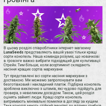
В цьому розділі співробітники інтернет-магазину
LunaSeeds
представляють вашій увазі тільки кращі
сорти конопель. Наша команда розуміє, що новачкові
в гровінге важко вибрати підходящий для культивації
Стрейн. Тим більше, коли асортимент складають
насіння кращих сортів марихуани.
Тут представлені всі сорти насіння марихуани з
доставкою. Ми можемо запропонувати вам
безготівковий і накладений платіж. Підбірка конопель
зроблена виключно з штамів, які чудово підійдуть для
гровера, з невеликим досвідом. Також, цей розділ
оцінять зайняті люди. Кращі сорти конопель
витримають мінімальні помилки в догляді за кущем.
Така коноплі мають стійкий імунітет до впливу грибків,