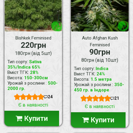
Bishkek Feminised
Auto Afghan Kush
220грн
Feminised
90грн
180грн (від 5шт)
80грн (від 10шт)
:
Тип сорту
Sativa
35%/Indica 65%
:
Тип сорту
Indica
:
Вміст ТГК
28%
:
Вміст ТГК
24%
:
Висота
150-300см
:
Висота
1.5 метра
:
Урожай з рослини
500-
:
Урожай з рослини
350-
2000 гр.
450 гр. в Індоре
24
21
Є в наявності
Є в наявності
Купити
Купити