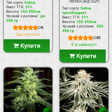
180грн (від 5шт)
:
Тип сорту
Indica
:
Вміст ТГК
31%
:
Тип сорту
Sativa
:
Висота
150-250см
преобладает
:
Урожай з рослини
до
:
Вміст ТГК
31%
500 гр
:
Висота
150-250см
:
Урожай з рослини
300-
6
400 гр
Закінчується
30
Купити
Є в наявності
Купити