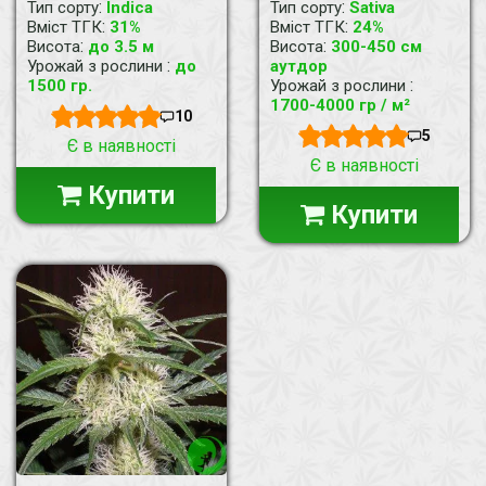
:
:
Тип сорту
Indica
Тип сорту
Sativa
:
:
Вміст ТГК
31%
Вміст ТГК
24%
:
:
Висота
до 3.5 м
Висота
300-450 cм
:
Урожай з рослини
до
аутдор
:
1500 гр.
Урожай з рослини
1700-4000 гр / м²
10
5
Є в наявності
Є в наявності
Купити
Купити