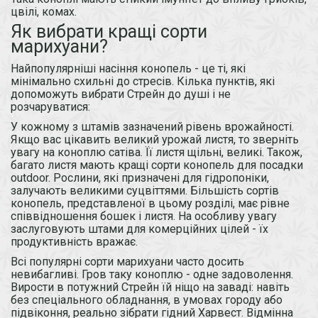
цвілі, комах.
Як вибрати кращі сорти
марихуани?
Найпопулярніші насіння конопель - це ті, які
мінімально схильні до стресів. Кілька пунктів, які
допоможуть вибрати Стрейн до душі і не
розчаруватися:
У кожному з штамів зазначений рівень врожайності.
Якщо вас цікавить великий урожай листя, то зверніть
увагу на коноплю сатіва. Її листя щільні, великі. Також,
багато листя мають кращі сорти конопель для посадки
outdoor. Рослини, які призначені для гідропоніки,
залучають великими суцвіттями. Більшість сортів
конопель, представленої в цьому розділі, має рівне
співвідношення бошек і листя. На особливу увагу
заслуговують штами для комерційних цілей - їх
продуктивність вражає.
Всі популярні сорти марихуани часто досить
невибагливі. Гров таку коноплю - одне задоволення.
Вирости в потужний Стрейн їй ніщо на заваді: навіть
без спеціального обладнання, в умовах городу або
підвіконня, реально зібрати гідний Харвест. Відмінна