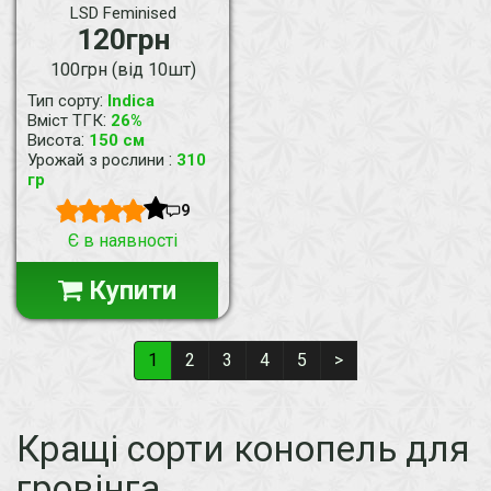
LSD Feminised
120грн
100грн (від 10шт)
:
Тип сорту
Indica
:
Вміст ТГК
26%
:
Висота
150 см
:
Урожай з рослини
310
гр
9
Є в наявності
Купити
1
2
3
4
5
>
Кращі сорти конопель для
гровінга