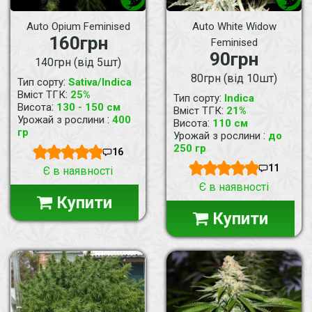
Auto Opium Feminised
Auto White Widow
160грн
Feminised
90грн
140грн (від 5шт)
80грн (від 10шт)
:
Тип сорту
Sativa/Indica
:
Вміст ТГК
25%
:
Тип сорту
Indica
:
Висота
130 - 150 см
:
Вміст ТГК
21%
:
Урожай з рослини
400
:
Висота
110 см
гр
:
Урожай з рослини
до
250 гр
16
11
Є в наявності
Є в наявності
Купити
Купити