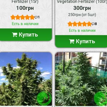
Fertilizer (15г)
Vegetation Fertilizer (100г
100грн
300грн
250грн (от 5шт)
1
Есть в наличии
8
Есть в наличии
Купить
Купить