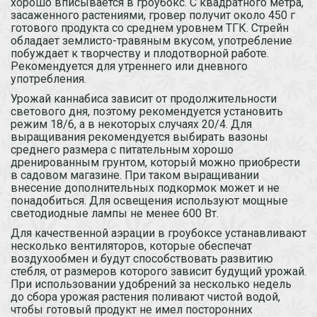
хорошо вписывается в гроубокс. С квадратного метра,
засаженного растениями, гровер получит около 450 г
готового продукта со среднем уровнем ТГК. Стрейн
обладает землисто-травяным вкусом, употребление
побуждает к творчеству и плодотворной работе.
Рекомендуется для утреннего или дневного
употребления.
Урожай каннабиса зависит от продолжительности
светового дня, поэтому рекомендуется установить
режим 18/6, а в некоторых случаях 20/4. Для
выращивания рекомендуется выбирать вазоны
среднего размера с питательным хорошо
дренированным грунтом, который можно приобрести
в садовом магазине. При таком выращивании
внесение дополнительных подкормок может и не
понадобиться. Для освещения используют мощные
светодиодные лампы не менее 600 Вт.
Для качественной аэрации в гроубоксе устанавливают
несколько вентиляторов, которые обеспечат
воздухообмен и будут способствовать развитию
стебля, от размеров которого зависит будущий урожай.
При использовании удобрений за несколько недель
до сбора урожая растения поливают чистой водой,
чтобы готовый продукт не имел посторонних