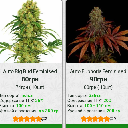
Auto Big Bud Feminised
Auto Euphoria Feminised
80грн
90грн
74грн ( 10шт)
80грн ( 10шт)
:
:
Тип сорта
Indica
Тип сорта
Sativa
:
:
Содержание ТГК
25%
Содержание ТГК
20%
:
:
Высота
100 см
Высота
100 - 110 см
:
:
Урожай с растения
до 350 гр
Урожай с растения
200 гр
3
9