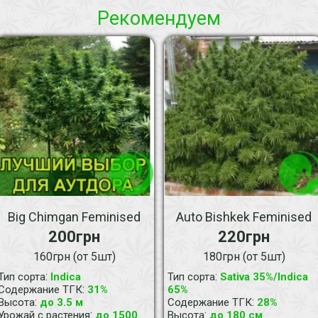
Рекомендуем
Big Chimgan Feminised
Auto Bishkek Feminised
200грн
220грн
160грн (от 5шт)
180грн (от 5шт)
:
:
Тип сорта
Indica
Тип сорта
Sativa 35%/Indica
:
Содержание ТГК
31%
65%
:
:
Высота
до 3.5 м
Содержание ТГК
28%
:
:
Урожай с растения
до 1500
Высота
до 180 см