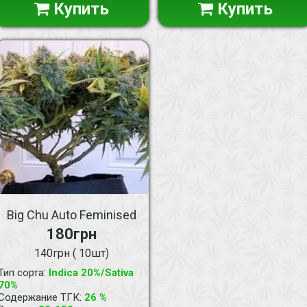
Купить
Купить
Big Chu Auto Feminised
180грн
140грн ( 10шт)
:
Тип сорта
Indica 20%/Sativa
70%
:
Содержание ТГК
26 %