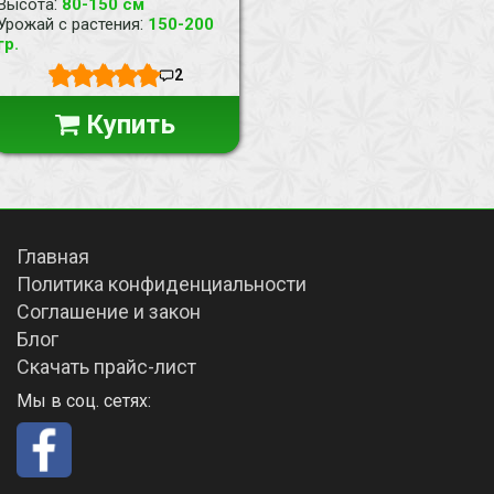
:
Высота
80-150 см
:
Урожай с растения
150-200
гр.
2
Купить
Главная
Политика конфиденциальности
Соглашение и закон
Блог
Скачать прайс-лист
Мы в соц. сетях: