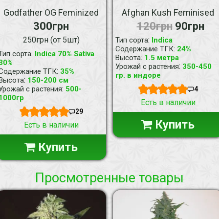
Godfather OG Feminized
Afghan Kush Feminised
300грн
120грн
90грн
250грн (от 5шт)
:
Тип сорта
Indica
:
Содержание ТГК
24%
:
Тип сорта
Indica 70% Sativa
:
Высота
1.5 метра
30%
:
Урожай с растения
350-450
:
Содержание ТГК
35%
гр. в индоре
:
Высота
150-200 см
:
Урожай с растения
500-
4
1000гр
Есть в наличии
29
Купить
Есть в наличии
Купить
Просмотренные товары