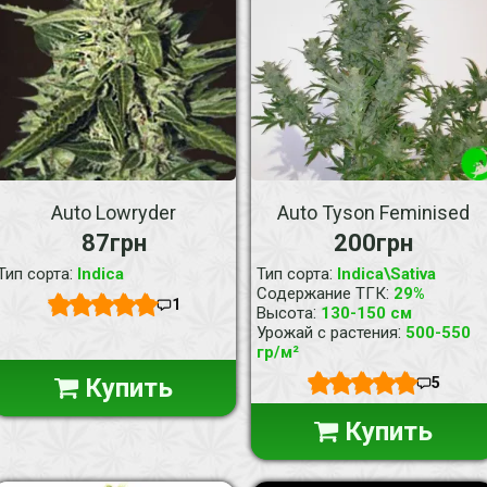
Auto Lowryder
Auto Tyson Feminised
87грн
200грн
:
:
Тип сорта
Indica
Тип сорта
Indica\Sativa
:
Содержание ТГК
29%
1
:
Высота
130-150 см
:
Урожай с растения
500-550
гр/м²
Купить
5
Купить