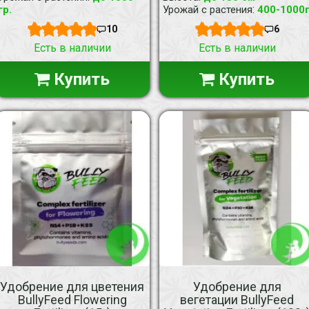
:
гр.
Урожай с растения
400-1000
10
6
Есть в наличии
Есть в наличии
Купить
Купить
Удобрение для цветения
Удобрение для
BullyFeed Flowering
вегетации BullyFeed