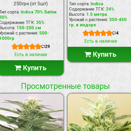
250грн (от 5шт)
:
Тип сорта
Indica
:
Содержание ТГК
24%
:
Тип сорта
Indica 70% Sativa
:
Высота
1.5 метра
30%
:
Урожай с растения
350-450
:
Содержание ТГК
35%
гр. в индоре
:
Высота
150-200 см
:
Урожай с растения
500-
4
1000гр
Есть в наличии
29
Купить
Есть в наличии
Купить
Просмотренные товары