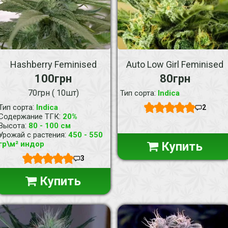
Hashberry Feminised
Auto Low Girl Feminised
100грн
80грн
70грн ( 10шт)
:
Тип сорта
Indica
:
Тип сорта
Indica
2
:
Содержание ТГК
20%
:
Высота
80 - 100 см
:
Урожай с растения
450 - 550
гр\м² индор
Купить
3
Купить