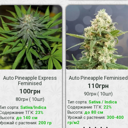
Auto Pineapple Express
Auto Pineapple Feminised
Feminised
110грн
100грн
90грн ( 10шт)
80грн ( 10шт)
:
Тип сорта
Sativa / Indica
:
:
Содержание ТГК
22%
Тип сорта
Sativa/Indica
:
:
Высота
до 80 см
Содержание ТГК
23%
:
:
Урожай с растения
300-400
Высота
до 140 см
:
гр/м2
Урожай с растения
200 гр