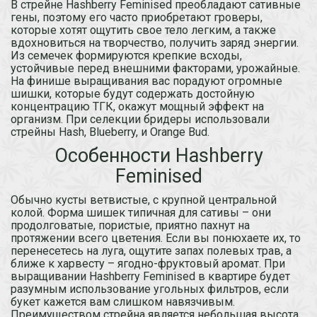
В стрейне Hashberry Feminised преобладают сативные
гены, поэтому его часто приобретают гроверы,
которые хотят ощутить свое тело легким, а также
вдохновиться на творчество, получить заряд энергии.
Из семечек формируются крепкие всходы,
устойчивые перед внешними факторами, урожайные.
На финише выращивания вас порадуют огромные
шишки, которые будут содержать достойную
концентрацию ТГК, окажут мощный эффект на
организм. При селекции бридеры использовали
стрейны Hash, Blueberry, и Orange Bud.
Особенности Hashberry
Feminised
Обычно кусты ветвистые, с крупной центральной
колой. Форма шишек типичная для сативы – они
продолговатые, пористые, приятно пахнут на
протяжении всего цветения. Если вы понюхаете их, то
перенесетесь на луга, ощутите запах полевых трав, а
ближе к харвесту – ягодно-фруктовый аромат. При
выращивании Hashberry Feminised в квартире будет
разумным использование угольных фильтров, если
букет кажется вам слишком навязчивым.
Преимуществом стрейна является небольшая высота,