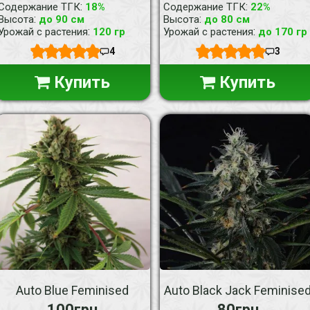
:
:
Содержание ТГК
18%
Содержание ТГК
22%
:
:
Высота
до 90 см
Высота
до 80 см
:
:
Урожай с растения
120 гр
Урожай с растения
до 170 гр
4
3
Купить
Купить
Auto Blue Feminised
Auto Black Jack Feminise
100грн
80грн