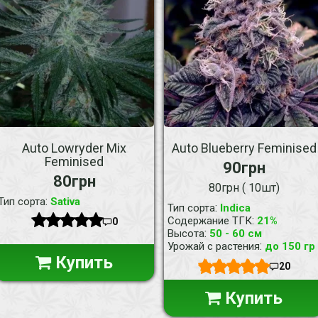
Auto Lowryder Mix
Auto Blueberry Feminised
Feminised
90грн
80грн
80грн ( 10шт)
:
Тип сорта
Sativa
:
Тип сорта
Indica
:
Содержание ТГК
21%
0
:
Высота
50 - 60 см
:
Урожай с растения
до 150 гр
Купить
20
Купить