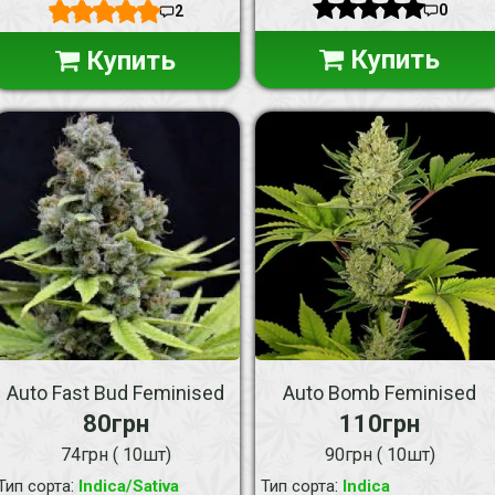
0
2
Купить
Купить
Auto Fast Bud Feminised
Auto Bomb Feminised
80грн
110грн
74грн ( 10шт)
90грн ( 10шт)
:
:
Тип сорта
Indica/Sativa
Тип сорта
Indica