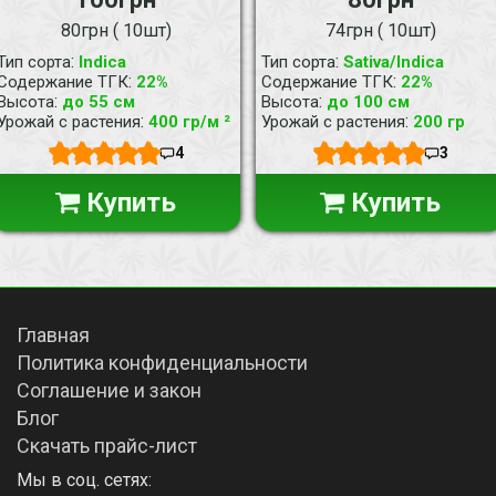
80грн ( 10шт)
74грн ( 10шт)
:
:
Тип сорта
Indica
Тип сорта
Sativa/Indica
:
:
Содержание ТГК
22%
Содержание ТГК
22%
:
:
Высота
до 55 см
Высота
до 100 см
:
:
Урожай с растения
400 гр/м ²
Урожай с растения
200 гр
4
3
Купить
Купить
Главная
Политика конфиденциальности
Соглашение и закон
Блог
Скачать прайс-лист
Мы в соц. сетях: