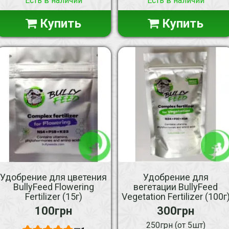
Есть в наличии
Есть в наличии
Купить
Купить
Удобрение для цветения
Удобрение для
BullyFeed Flowering
вегетации BullyFeed
Fertilizer (15г)
Vegetation Fertilizer (100г
100грн
300грн
250грн (от 5шт)