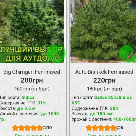
Big Chimgan Feminised
Auto Bishkek Feminised
200грн
220грн
160грн (от 5шт)
180грн (от 5шт)
:
:
Тип сорта
Indica
Тип сорта
Sativa 35%/Indica
:
Содержание ТГК
31%
65%
:
:
Высота
до 3.5 м
Содержание ТГК
28%
:
:
Урожай с растения
до 1500
Высота
до 180 см
:
гр.
Урожай с растения
400-1000
10
6