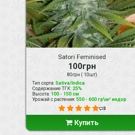
Satori Feminised
100грн
80грн ( 10шт)
Тип сорта
:
Sativa/Indica
Содержание ТГК
:
25%
Высота
:
100 - 150 см
Урожай с растения
:
550 - 600 гр\м² индор
3
Купить