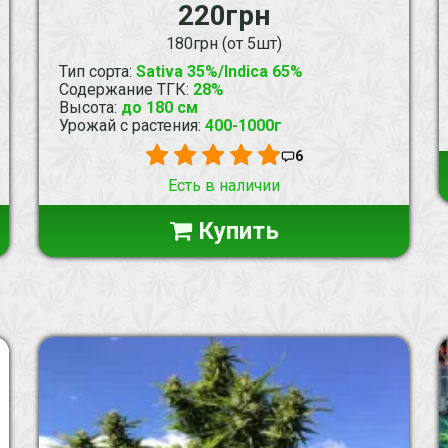
220грн
180грн (от 5шт)
Тип сорта
:
Sativa 35%/Indica 65%
Содержание ТГК
:
28%
Высота
:
до 180 см
Урожай с растения
:
400-1000г
6
Есть в наличии
Купить