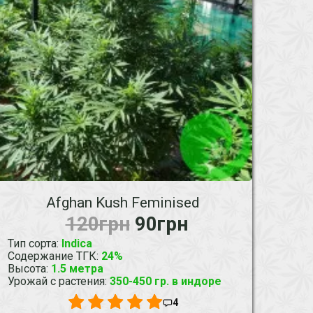
Afghan Kush Feminised
120грн
90грн
Тип сорта
:
Indica
Содержание ТГК
:
24%
Высота
:
1.5 метра
Урожай с растения
:
350-450 гр. в индоре
4