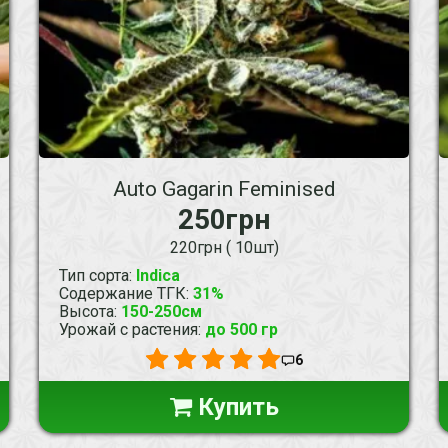
Auto Gagarin Feminised
250грн
220грн ( 10шт)
Тип сорта
:
Indica
Содержание ТГК
:
31%
Высота
:
150-250см
Урожай с растения
:
до 500 гр
6
Купить