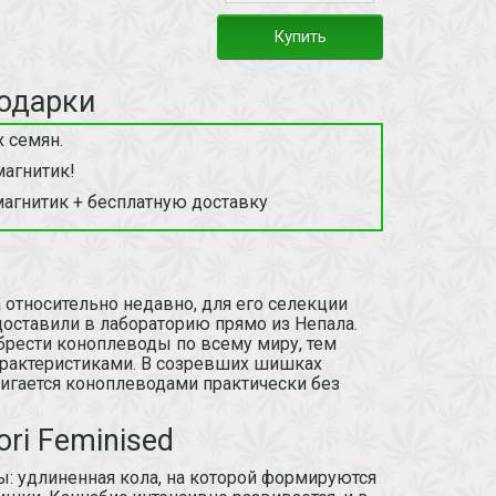
Купить
одарки
 семян.
магнитик!
магнитик + бесплатную доставку
а относительно недавно, для его селекции
оставили в лабораторию прямо из Непала.
обрести коноплеводы по всему миру, тем
арактеристиками. В созревших шишках
тигается коноплеводами практически без
ri Feminised
вы: удлиненная кола, на которой формируются