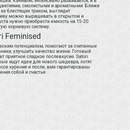
ки. Каннабис интенсивно развивается, и в
оцветиями, смолистыми и ароматными. Ближе
 из блестящих трихом, выглядит
ативу можно выращивать в открытом и
куста нужно приобрести емкость на 15-20
итую корневую систему.
i Feminised
ским потенциалом, помогают за считанные
аники, улучшить качество жизни. Готовый
т приятное сладкое послевкусие. Satori
рые ищут идеи для нового шедевра, хотят
ссе курения и после, вам гарантированы
ния собой и счастья.