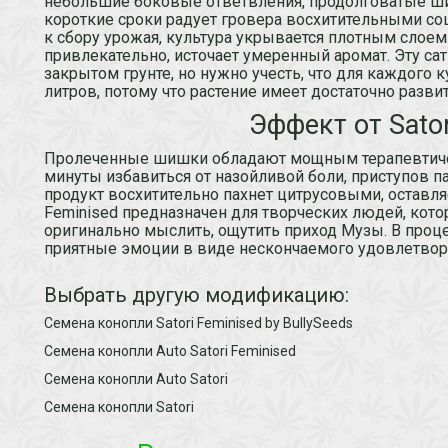
небольшие боковые ответвления, продолговатые шиш
короткие сроки радует гровера восхитительными с
к сбору урожая, культура укрывается плотным слоем
привлекательно, источает умеренный аромат. Эту с
закрытом грунте, но нужно учесть, что для каждого 
литров, потому что растение имеет достаточно разв
Эффект от Sator
Пролеченные шишки обладают мощным терапевтиче
минуты избавиться от назойливой боли, приступов п
продукт восхитительно пахнет цитрусовыми, оставляе
Feminised предназначен для творческих людей, кото
оригинально мыслить, ощутить приход Музы. В проце
приятные эмоции в виде нескончаемого удовлетворе
Выбрать другую модификацию:
Семена конопли Satori Feminised by BullySeeds
Семена конопли Auto Satori Feminised
Семена конопли Auto Satori
Семена конопли Satori