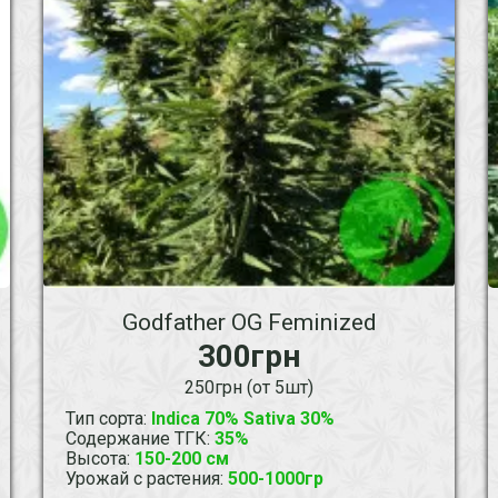
Godfather OG Feminized
300грн
250грн (от 5шт)
Тип сорта
:
Indica 70% Sativa 30%
Содержание ТГК
:
35%
Высота
:
150-200 см
Урожай с растения
:
500-1000гр