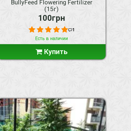
BullyFeed Flowering Fertilizer
(15г)
100грн
1
Есть в наличии
Купить