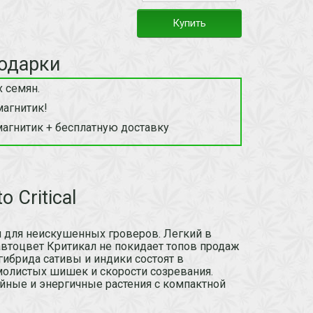
Купить
одарки
 семян.
магнитик!
магнитик + бесплатную доставку
 Critical
м для неискушенных гроверов. Легкий в
автоцвет Критикал не покидает топов продаж
ибрида сативы и индики состоят в
олистых шишек и скорости созревания.
йные и энергичные растения с компактной