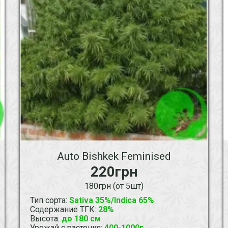
Auto Bishkek Feminised
220грн
180грн (от 5шт)
Тип сорта
:
Sativa 35%/Indica 65%
Содержание ТГК
:
28%
Высота
:
до 180 см
Урожай с растения
:
400-1000г