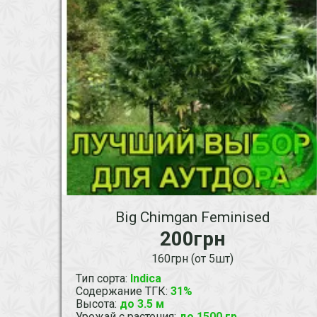
Big Chimgan Feminised
200грн
160грн (от 5шт)
Тип сорта
:
Indica
Содержание ТГК
:
31%
Высота
:
до 3.5 м
Урожай с растения
:
до 1500 гр.