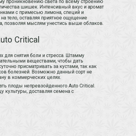
му проникновению света по всему строению
личества шишек. Интенсивный вкус и аромат
енками с примесью лимона, специй и
на тело, оставляя приятное ощущение
а, позволяя мыслям унестись выше облаков.
to Critical
ях для снятия боли и стресса. Штамму
итательными веществами, чтобы дать
уточно присматривать за кустами, так как
ков болезней. Возможно данный сорт не
ану в коммерческих целях.
ь плоды непревзойденного Auto Critical.
 культуры, доставляя семена с