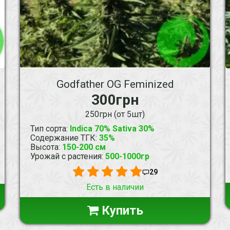
Godfather OG Feminized
300грн
250грн (от 5шт)
Тип сорта
:
Indica 70% Sativa 30%
Содержание ТГК
:
35%
Высота
:
150-200 см
Урожай с растения
:
500-1000гр
29
Есть в наличии
Купить