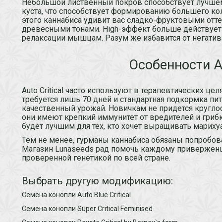
Небольшой лиственный покров способствует лучше
куста, что способствует формированию большего ко
этого каннабиса удивит вас сладко-фруктовыми отт
древесными тонами. High-эффект больше действует 
релаксации мышцам. Разум же избавится от негатив
Особенности Au
Auto Critical часто используют в терапевтических цел
требуется лишь 70 дней и стандартная подкормка п
качественный урожай. Новичкам не придется круглос
они имеют крепкий иммунитет от вредителей и гриб
будет лучшим для тех, кто хочет выращивать мариху
Тем не менее, гурманы каннабиса обязаны попробоват
Магазин Lunaseeds рад помочь каждому приверженцу
проверенной генетикой по всей стране.
Выбрать другую модификацию:
Семена конопли Auto Blue Critical
Семена конопли Super Critical Feminised