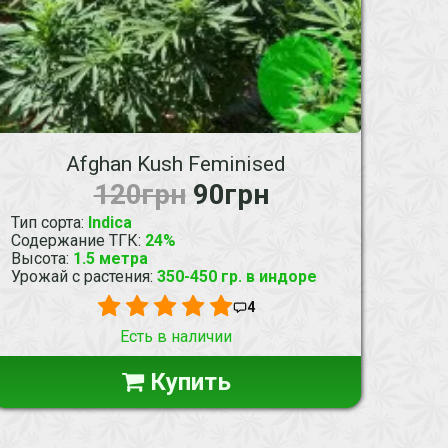
Afghan Kush Feminised
120грн
90грн
Тип сорта
:
Indica
Содержание ТГК
:
24%
Высота
:
1.5 метра
Урожай с растения
:
350-450 гр. в индоре
4
Есть в наличии
Купить