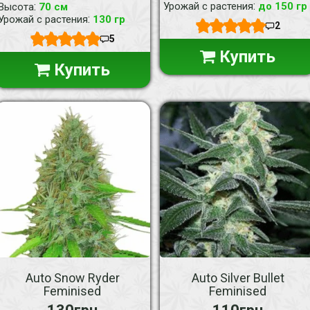
:
:
Урожай с растения
до 150 гр
Высота
70 см
:
Урожай с растения
130 гр
2
5
Купить
Купить
Auto Snow Ryder
Auto Silver Bullet
Feminised
Feminised