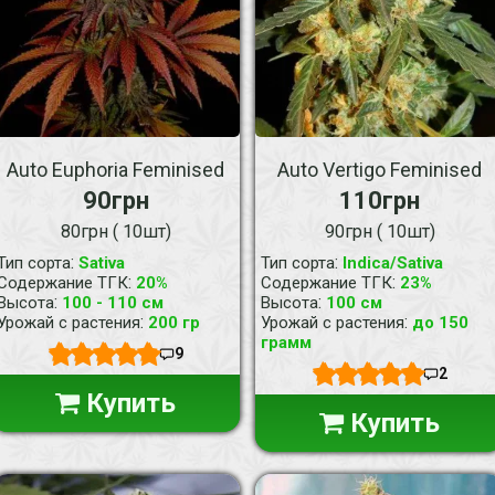
Auto Euphoria Feminised
Auto Vertigo Feminised
90грн
110грн
80грн ( 10шт)
90грн ( 10шт)
:
:
Тип сорта
Sativa
Тип сорта
Indica/Sativa
:
:
Содержание ТГК
20%
Содержание ТГК
23%
:
:
Высота
100 - 110 см
Высота
100 см
:
:
Урожай с растения
200 гр
Урожай с растения
до 150
грамм
9
2
Купить
Купить