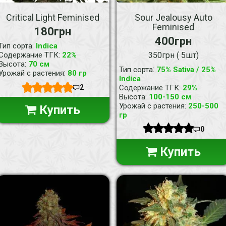
Critical Light Feminised
Sour Jealousy Auto
Feminised
180грн
400грн
:
Тип сорта
Indica
:
Содержание ТГК
22%
350грн ( 5шт)
:
Высота
70 см
:
Тип сорта
75% Sativa / 25%
:
Урожай с растения
80 гр
Indica
:
2
Содержание ТГК
29%
:
Высота
100-150 см
:
Урожай с растения
250-500
Купить
гр
0
Купить