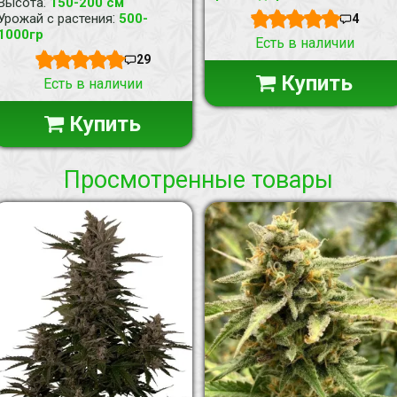
:
Высота
150-200 см
:
Урожай с растения
500-
4
1000гр
Есть в наличии
29
Купить
Есть в наличии
Купить
Просмотренные товары