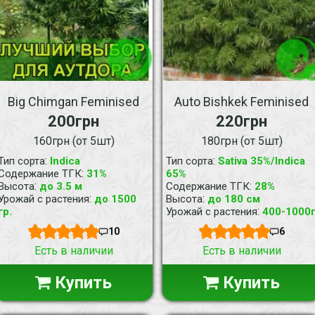
Big Chimgan Feminised
Auto Bishkek Feminised
200грн
220грн
160грн (от 5шт)
180грн (от 5шт)
:
:
Тип сорта
Indica
Тип сорта
Sativa 35%/Indica
:
Содержание ТГК
31%
65%
:
:
Высота
до 3.5 м
Содержание ТГК
28%
:
:
Урожай с растения
до 1500
Высота
до 180 см
:
гр.
Урожай с растения
400-1000
10
6
Есть в наличии
Есть в наличии
Купить
Купить