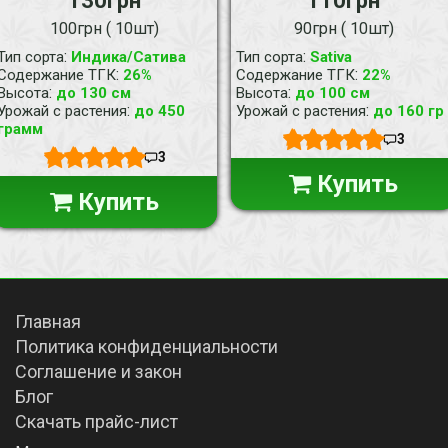
130грн
110грн
100грн ( 10шт)
90грн ( 10шт)
:
:
Тип сорта
Индика/Сатива
Тип сорта
Sativa
:
:
Содержание ТГК
26%
Содержание ТГК
22%
:
:
Высота
до 130 см
Высота
до 100 см
:
:
Урожай с растения
до 450
Урожай с растения
до 160 гр
грамм
3
3
Купить
Купить
Главная
Политика конфиденциальности
Соглашение и закон
Блог
Скачать прайс-лист