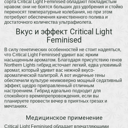
сорта Critical Light Feminised обладают покладистым
нравом: они не боятся больших доз удобрения и стойко
переносят температурные колебания, но при этом
потребуют обеспечения качественного полива и
достаточного количества ультрафиолета.
Вкус и эффект Critical Light
Feminised
В силу генетических особенностей не стоит надеяться,
что Critical Light Feminised удивит вас ярким
насыщенным ароматом. Благодаря присутствию генов
Northern Lights гибрид источает легкий, едва уловимый
аромат, который удивит вас нежной вкусо-
ароматической палитрой. А вот индичные гены
обеспечили культуре неимоверно мощный седативный
эффект, щедро приправленный отличным
настроением. Гибрид идеально подходит для
спокойного времяпрепровождения, если вы
планируете провести вечер в приятных грезах и
мечтаниях.
Медицинское применение
Critical Light Feminised обладает впечатляющими