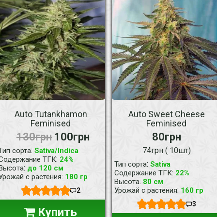
Auto Tutankhamon
Auto Sweet Cheese
Feminised
Feminised
130грн
100грн
80грн
:
74грн ( 10шт)
Тип сорта
Sativa/Indica
:
Содержание ТГК
24%
:
Тип сорта
Sativa
:
Высота
до 120 см
:
Содержание ТГК
22%
:
Урожай с растения
180 гр
:
Высота
80 см
:
Урожай с растения
160 гр
2
3
Купить