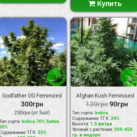
Купить
Godfather OG Feminized
Afghan Kush Feminised
300грн
120грн
90грн
250грн (от 5шт)
:
Тип сорта
Indica
:
Содержание ТГК
24%
:
Тип сорта
Indica 70% Sativa
:
Высота
1.5 метра
30%
:
Урожай с растения
350-450
:
Содержание ТГК
35%
гр. в индоре