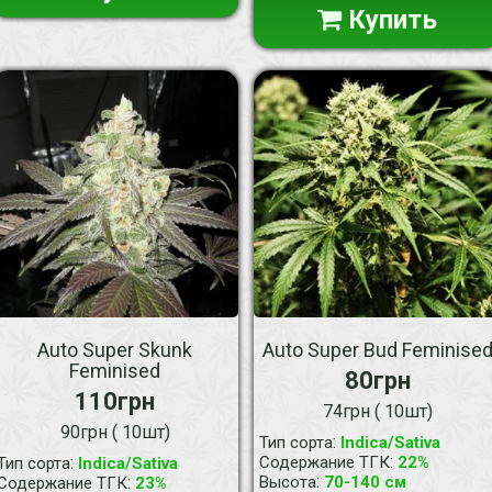
Купить
Auto Super Skunk
Auto Super Bud Feminise
Feminised
80грн
110грн
74грн ( 10шт)
90грн ( 10шт)
:
Тип сорта
Indica/Sativa
:
:
Содержание ТГК
22%
Тип сорта
Indica/Sativa
:
:
Высота
70-140 см
Содержание ТГК
23%