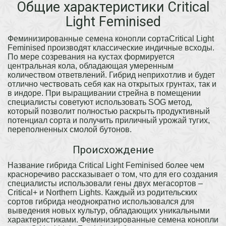
Общие характеристики Critical
Light Feminised
Феминизированные семена конопли сортаCritical Light
Feminised производят классические индичные всходы.
По мере созревания на кустах формируется
центральная кола, обладающая умеренным
количеством ответвлений. Гибрид неприхотлив и будет
отлично чествовать себя как на открытых грунтах, так и
в индоре. При выращивании стрейна в помещении
специалисты советуют использовать SOG метод,
который позволит полностью раскрыть продуктивный
потенциал сорта и получить приличный урожай тугих,
переполненных смолой бутонов.
Происхождение
Название гибрида Critical Light Feminised более чем
красноречиво рассказывает о том, что для его создания
специалисты использовали гены двух мегасортов –
Critical+ и Northern Lights. Каждый из родительских
сортов гибрида неоднократно использовался для
выведения новых культур, обладающих уникальными
характеристиками. Феминизированные семена конопли