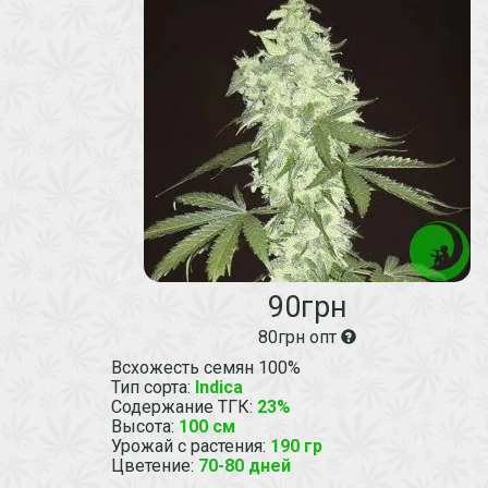
90грн
80грн опт
Всхожесть семян 100%
Тип сорта
:
Indica
Содержание ТГК
:
23%
Высота
:
100 см
Урожай с растения
:
190 гр
Цветение
:
70-80 дней