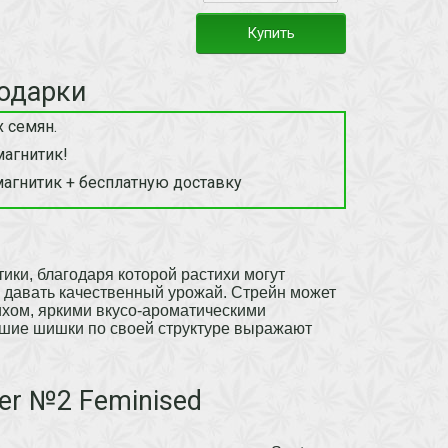
Купить
одарки
 семян.
магнитик!
магнитик + бесплатную доставку
ики, благодаря которой растихи могут
м давать качественный урожай. Стрейн может
хом, яркими вкусо-ароматическими
ьшие шишки по своей структуре выражают
er №2 Feminised