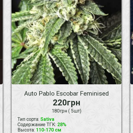
Auto Pablo Escobar Feminised
220грн
180грн ( 5шт)
Тип сорта
:
Sativa
Содержание ТГК
:
28%
Высота
:
110-170 см