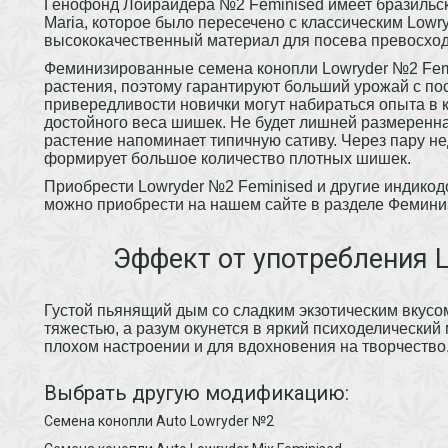
Генофонд Лойрайдера №2 Feminised имеет бразильски
Maria, которое было пересечено с классическим Lowr
высококачественный материал для посева превосход
Феминизированные семена конопли Lowryder №2 Femi
растения, поэтому гарантируют больший урожай с поса
привередливости новички могут набираться опыта в 
достойного веса шишек. Не будет лишней размеренн
растение напоминает типичную сативу. Через пару не
формирует большое количество плотных шишек.
Приобрести Lowryder №2 Feminised и другие индико
можно приобрести на нашем сайте в разделе Фемини
Эффект от употребления L
Густой пьянящий дым со сладким экзотическим вкус
тяжестью, а разум окунется в яркий психоделический
плохом настроении и для вдохновения на творчество
Выбрать другую модификацию:
Семена конопли Auto Lowryder №2