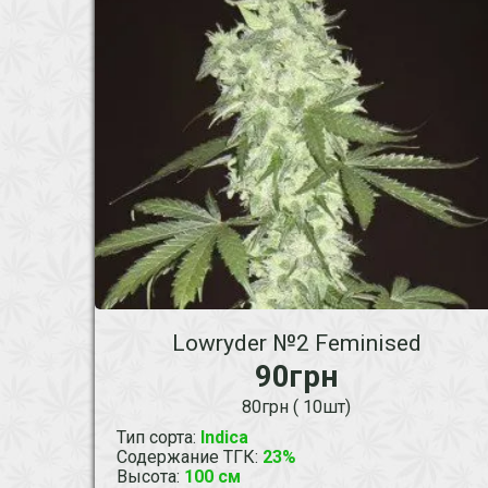
Lowryder №2 Feminised
90грн
80грн ( 10шт)
Тип сорта
:
Indica
Содержание ТГК
:
23%
Высота
:
100 см