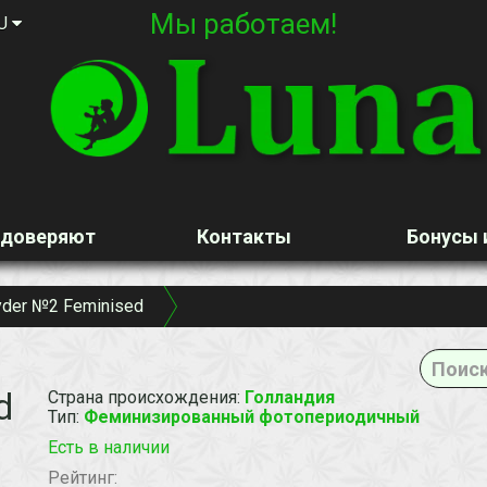
Мы работаем!
U
 доверяют
Контакты
Бонусы 
yder №2 Feminised
d
Страна происхождения
:
Голландия
Тип
:
Феминизированный фотопериодичный
Есть в наличии
Рейтинг: