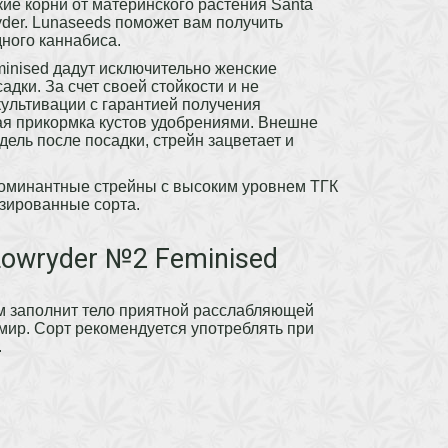
е корни от материнского растения Santa
yder. Lunaseeds поможет вам получить
ного каннабиса.
nised дадут исключительно женские
дки. За счет своей стойкости и не
культивации с гарантией получения
ая прикормка кустов удобрениями. Внешне
дель после посадки, стрейн зацветает и
доминантные стрейны с высоким уровнем ТГК
зированные сорта.
owryder №2 Feminised
ом заполнит тело приятной расслабляющей
 мир. Сорт рекомендуется употреблять при
.