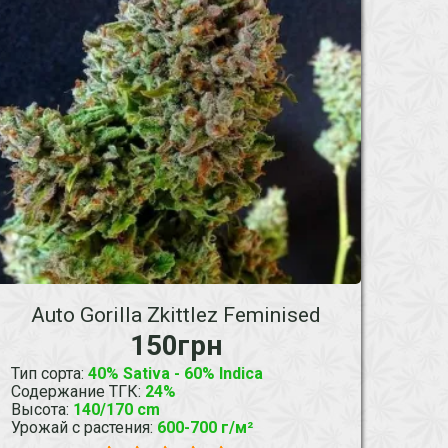
Auto Gorilla Zkittlez Feminised
150грн
Тип сорта
:
40% Sativa - 60% Indica
Содержание ТГК
:
24%
Высота
:
140/170 cm
Урожай с растения
:
600-700 г/м²