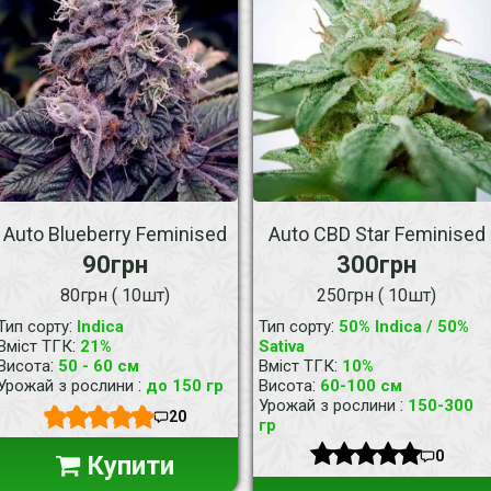
Auto Blueberry Feminised
Auto CBD Star Feminised
90грн
300грн
80грн ( 10шт)
250грн ( 10шт)
:
:
Тип сорту
Indica
Тип сорту
50% Indica / 50%
:
Вміст ТГК
21%
Sativa
:
:
Висота
50 - 60 см
Вміст ТГК
10%
:
:
Урожай з рослини
до 150 гр
Висота
60-100 см
:
Урожай з рослини
150-300
20
гр
0
Купити