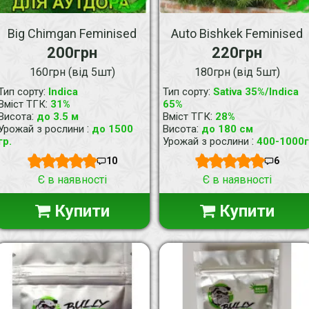
Big Chimgan Feminised
Auto Bishkek Feminised
200грн
220грн
160грн (від 5шт)
180грн (від 5шт)
:
:
Тип сорту
Indica
Тип сорту
Sativa 35%/Indica
:
Вміст ТГК
31%
65%
:
:
Висота
до 3.5 м
Вміст ТГК
28%
:
:
Урожай з рослини
до 1500
Висота
до 180 см
:
гр.
Урожай з рослини
400-1000г
10
6
Є в наявності
Є в наявності
Купити
Купити