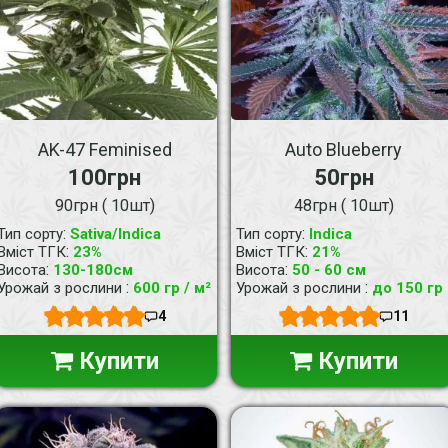
AK-47 Feminised
Auto Blueberry
100грн
50грн
90грн ( 10шт)
48грн ( 10шт)
:
:
Тип сорту
Sativa/Indica
Тип сорту
Indica
:
:
Вміст ТГК
23%
Вміст ТГК
21%
:
:
Висота
130-180см
Висота
50 - 60 см
:
:
Урожай з рослини
600 гр / м²
Урожай з рослини
до 150 гр
4
11
Купити
Купити