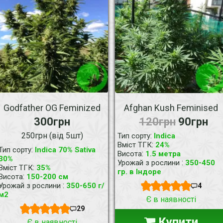
Godfather OG Feminized
Afghan Kush Feminised
300грн
120грн
90грн
250грн (від 5шт)
:
Тип сорту
Indica
:
Вміст ТГК
24%
:
Тип сорту
Indica 70% Sativa
:
Висота
1.5 метра
30%
:
Урожай з рослини
350-450
:
Вміст ТГК
35%
гр. в Індоре
:
Висота
150-200 см
:
Урожай з рослини
350-650 г/
4
м2
Є в наявності
29
Купити
Є в наявності