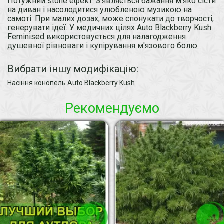
Потужний stone ефект. З'являється бажання м'яко сісти
на диван і насолодитися улюбленою музикою на
самоті. При малих дозах, може спонукати до творчості,
генерувати ідеї. У медичних цілях Auto Blackberry Kush
Feminised використовується для налагодження
душевної рівноваги і купірування м'язового болю.
Вибрати іншу модифікацію:
Насіння конопель Auto Blackberry Kush
Рекомендуємо