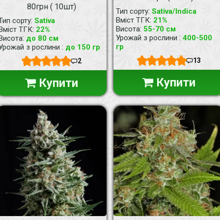
80грн ( 10шт)
:
Тип сорту
Sativa/Indica
:
:
Вміст ТГК
21%
Тип сорту
Sativa
:
:
Висота
55-70 см
Вміст ТГК
22%
:
:
Урожай з рослини
400-500
Висота
до 80 см
:
гр
Урожай з рослини
до 150 гр
13
2
Купити
Купити