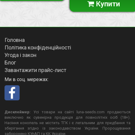
Купити
Головна
Політика конфіденційності
Угода і закон
Блог
Завантажити прайс-лист
Ми в соц. мережах:
Дисклеймер:
Усі товари на сайті luna-seeds.com продаються
виключно як сувенірна продукція для повнолітніх осіб (18+).
Насіння конопель не містить ТГК і є легальним для придбання та
зберігання згідно із законодавством України. Пророщування
заборонено КУпАП та КК України.