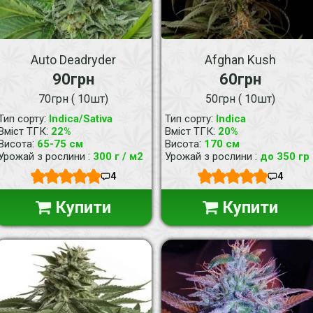
Auto Deadryder
Afghan Kush
90грн
60грн
70грн ( 10шт)
50грн ( 10шт)
:
:
Тип сорту
Indica/Sativa
Тип сорту
Indica
:
:
Вміст ТГК
22%
Вміст ТГК
20%
:
:
Висота
65-75 см
Висота
170 см
:
:
Урожай з рослини
300 г / м2
Урожай з рослини
до 350 гр
4
4
Купити
Купити