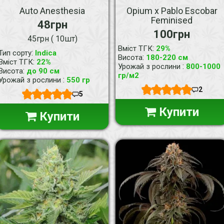
Auto Anesthesia
Opium x Pablo Escobar
Feminised
48грн
100грн
45грн ( 10шт)
:
Вміст ТГК
29%
:
Тип сорту
Indica
:
Висота
180-220 см
:
Вміст ТГК
22%
:
Урожай з рослини
800-1000
:
Висота
до 90 см
гр/м2
:
Урожай з рослини
550 гр
2
5
Купити
Купити