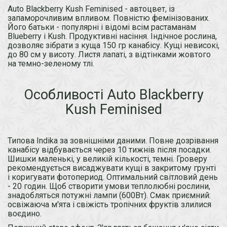
Auto Blackberry Kush Feminised - автоцвет, із
запаморочливим впливом. Повністю фемінізованих.
Його батьки - популярні і відомі всім растаманам
Blueberry і Kush. Продуктивні насіння. Індічное рослина,
дозволяє зібрати з куща 150 гр канабісу. Кущі невисокі,
до 80 см у висоту. Листя лапаті, з відтінками жовтого
на темно-зеленому тлі.
Особливості Auto Blackberry
Kush Feminised
Типова Indika за зовнішніми даними. Повне дозрівання
канабісу відбувається через 10 тижнів після посадки.
Шишки маленькі, у великій кількості, темні. Гроверу
рекомендується висаджувати кущі в закритому грунті
і коригувати фотопериод. Оптимальний світловий день
- 20 годин. Щоб створити умови теплолюбні рослини,
знадобляться потужні лампи (600Вт). Смак приємний:
освіжаюча м'ята і свіжість тропічних фруктів злилися
воєдино.