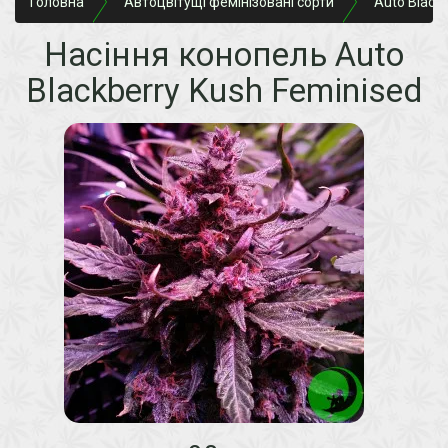
Головна
Автоцвітущі фемінізовані сорти
Auto Black
Насіння конопель Auto
Blackberry Kush Feminised