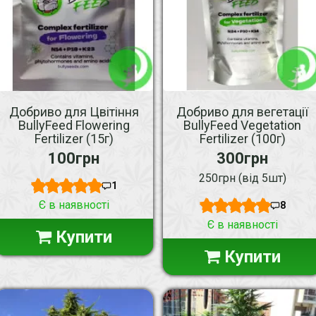
Добриво для Цвітіння
Добриво для вегетації
BullyFeed Flowering
BullyFeed Vegetation
Fertilizer (15г)
Fertilizer (100г)
100грн
300грн
250грн (від 5шт)
1
Є в наявності
8
Є в наявності
Купити
Купити