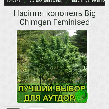
Головна
Аутдор (для вулиці)
Big Chimgan Feminised
Насіння конопель Big
Chimgan Feminised