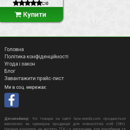
0
Купити
Головна
Політика конфіденційності
Угода і закон
Блог
Завантажити прайс-лист
Ми в соц. мережах:
Дисклеймер:
Усі товари на сайті luna-seeds.com продаються
виключно як сувенірна продукція для повнолітніх осіб (18+).
Насіння конопель не містить ТГК і є легальним для придбання та