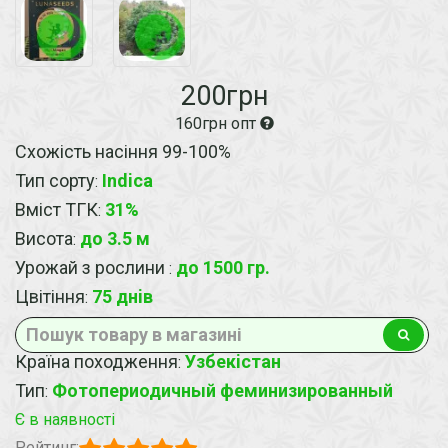
200грн
160грн опт
Схожість насіння 99-100%
Тип сорту
Indica
:
Вміст ТГК
31%
:
Висота
до 3.5 м
:
Урожай з рослини
до 1500 гр.
:
Цвітіння
75 днiв
:
Країна походження
Узбекiстан
:
Тип
Фотопериодичный феминизированный
:
Є в наявності
Рейтинг: