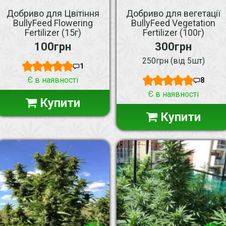
Добриво для Цвітіння
Добриво для вегетації
BullyFeed Flowering
BullyFeed Vegetation
Fertilizer (15г)
Fertilizer (100г)
100грн
300грн
250грн (від 5шт)
1
Є в наявності
8
Є в наявності
Купити
Купити