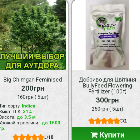
Big Chimgan Feminised
Добриво для Цвітіння
BullyFeed Flowering
200грн
Fertilizer (100г)
160грн ( 5шт)
300грн
:
Тип сорту
Indica
250грн ( 5шт)
:
Вміст ТГК
31%
:
Висота
до 3.5 м
2
:
Урожай з рослини
до 1500
гр.
Купити
10