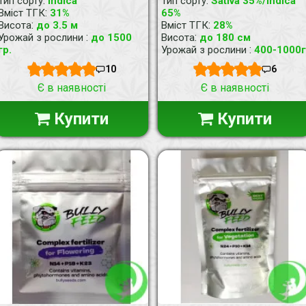
:
:
Тип сорту
Indica
Тип сорту
Sativa 35%/Indica
:
Вміст ТГК
31%
65%
:
:
Висота
до 3.5 м
Вміст ТГК
28%
:
:
Урожай з рослини
до 1500
Висота
до 180 см
:
гр.
Урожай з рослини
400-1000г
10
6
Є в наявності
Є в наявності
Купити
Купити