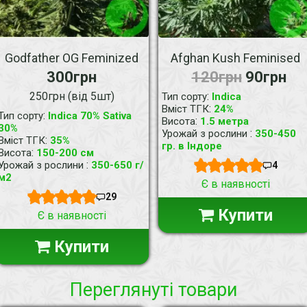
Godfather OG Feminized
Afghan Kush Feminised
300грн
120грн
90грн
250грн (від 5шт)
:
Тип сорту
Indica
:
Вміст ТГК
24%
:
Тип сорту
Indica 70% Sativa
:
Висота
1.5 метра
30%
:
Урожай з рослини
350-450
:
Вміст ТГК
35%
гр. в Індоре
:
Висота
150-200 см
:
Урожай з рослини
350-650 г/
4
м2
Є в наявності
29
Купити
Є в наявності
Купити
Переглянуті товари