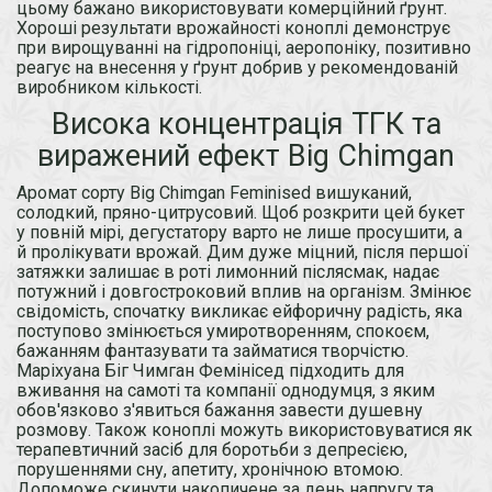
цьому бажано використовувати комерційний ґрунт.
Хороші результати врожайності коноплі демонструє
при вирощуванні на гідропоніці, аеропоніку, позитивно
реагує на внесення у ґрунт добрив у рекомендованій
виробником кількості.
Висока концентрація ТГК та
виражений ефект Big Chimgan
Аромат сорту Big Chimgan Feminised вишуканий,
солодкий, пряно-цитрусовий. Щоб розкрити цей букет
у повній мірі, дегустатору варто не лише просушити, а
й пролікувати врожай. Дим дуже міцний, після першої
затяжки залишає в роті лимонний післясмак, надає
потужний і довгостроковий вплив на організм. Змінює
свідомість, спочатку викликає ейфоричну радість, яка
поступово змінюється умиротворенням, спокоєм,
бажанням фантазувати та займатися творчістю.
Маріхуана Біг Чимган Фемінісед підходить для
вживання на самоті та компанії однодумця, з яким
обов'язково з'явиться бажання завести душевну
розмову. Також коноплі можуть використовуватися як
терапевтичний засіб для боротьби з депресією,
порушеннями сну, апетиту, хронічною втомою.
Допоможе скинути накопичене за день напругу та