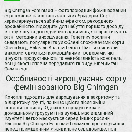
Big Chimgan Feminised – фотоперіодний фемінізований
сорт конопель від ташкентських бридерів. Сорт
характеризується забійним ефектом, рекордною
врожайністю, підходить для набуття першого досвіду
в гроувінгу та досвідчених садівників, які практикують
різні методики вирощування. Генетику рослини
складають популярні та улюблені споживачами сорти
Chemdawg, Pakistan Kush та Lemon Thai. Також вони
використовуються комерційними гроверами, які
цінують продуктивність та невибагливість конопель,
всі ці якості сповна передалися гібриду Біг Чимган
Фемінісед.
Особливості вирощування сорту
фемінізованого Big Chimgan
Коноплі підходить для вирощування в закритому та
відкритому грунті, починає цвісти після зміни
світлового циклу. Однаково продуктивна в
домашньому гроурумі і на вулиці, має відмінний
імунітет і легко маскується серед інших рослин.
Насіння Big Chimgan Feminised вимагає пророщування
перед приміщенням у живильне середовище, при