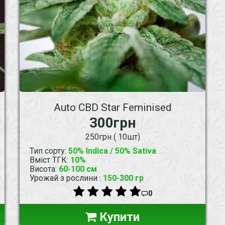
Auto CBD Star Feminised
300грн
250грн ( 10шт)
Тип сорту
:
50% Indica / 50% Sativa
Вміст ТГК
:
10%
Висота
:
60-100 см
Урожай з рослини
:
150-300 гр
0
Купити