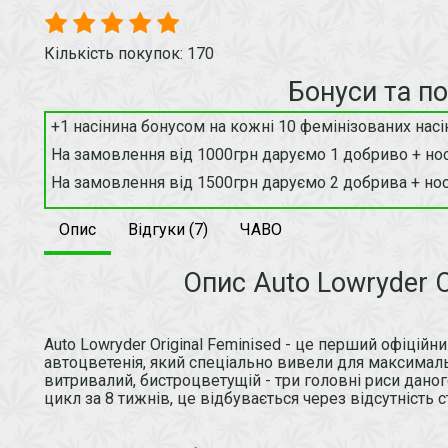
Кількість покупок: 170
Бонуси та п
+1 насінина бонусом на кожні 10 фемінізованих насі
На замовлення від 1000грн даруємо 1 добриво + нос
На замовлення від 1500грн даруємо 2 добрива + нос
Опис
Відгуки (7)
ЧАВО
Опис Auto Lowryder O
Auto Lowryder Original Feminised - це перший офіцій
автоцветенія, який спеціально вивели для максима
витривалий, бистроцветущій - три головні риси дано
цикл за 8 тижнів, це відбувається через відсутність ст