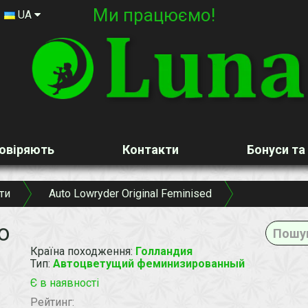
Ми працюємо!
UA
овіряють
Контакти
Бонуси та
ти
Auto Lowryder Original Feminised
o
Країна походження
:
Голландия
Тип
:
Автоцветущий феминизированный
Є в наявності
Рейтинг: