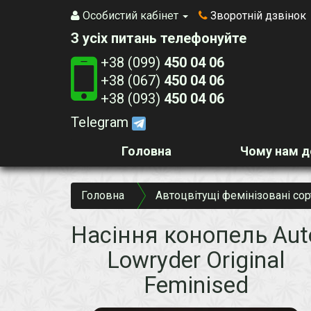
Особистий кабінет
Зворотній дзвінок
З усіх питань телефонуйте
+38 (099)
450 04 06
+38 (067)
450 04 06
+38 (093)
450 04 06
Telegram
Головна
Чому нам д
Головна
Автоцвітущі фемінізовані сор
Насіння конопель Aut
Lowryder Original
Feminised