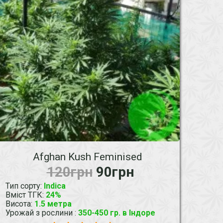
Afghan Kush Feminised
120грн
90грн
Тип сорту
:
Indica
Вміст ТГК
:
24%
Висота
:
1.5 метра
Урожай з рослини
:
350-450 гр. в Індоре