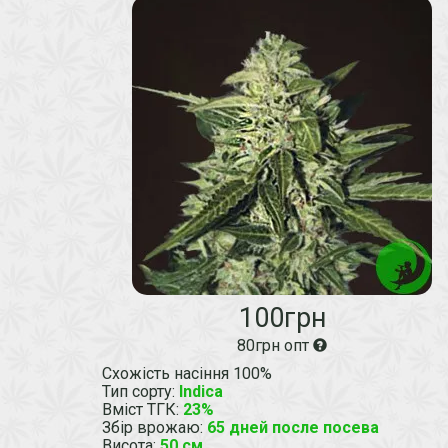
100грн
80грн опт
Схожість насіння 100%
Тип сорту
:
Indica
Вміст ТГК
:
23%
Збір врожаю
:
65 дней после посева
Висота
:
50 см