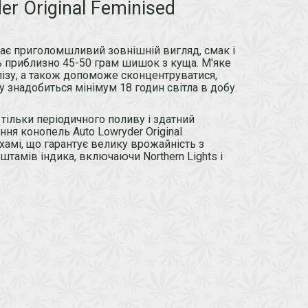
r Original Feminised
 має приголомшливий зовнішній вигляд, смак і
ь приблизно 45-50 грам шишок з куща. М'яке
лізу, а також допоможе сконцентруватися,
ру знадобиться мінімум 18 годин світла в добу.
 тільки періодичного поливу і здатний
ння конопель Auto Lowryder Original
хамі, що гарантує велику врожайність з
 штамів індика, включаючи Northern Lights і