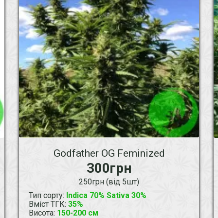
Godfather OG Feminized
300грн
250грн (від 5шт)
Тип сорту
:
Indica 70% Sativa 30%
Вміст ТГК
:
35%
Висота
:
150-200 см