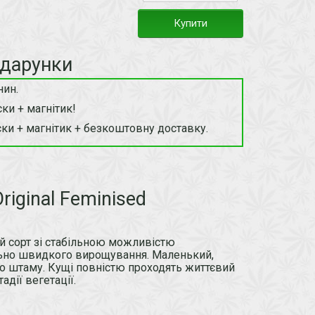
Купити
одарунки
нин.
ки + магнітик!
ки + магнітик + безкоштовну доставку.
riginal Feminised
ний сорт зі стабільною можливістю
льно швидкого вирощування. Маленький,
го штаму. Кущі повністю проходять життєвий
адії вегетації.