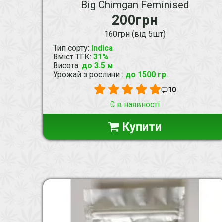
Big Chimgan Feminised
200грн
160грн (від 5шт)
Тип сорту
:
Indica
Вміст ТГК
:
31%
Висота
:
до 3.5 м
Урожай з рослини
:
до 1500 гр.
10
Є в наявності
Купити