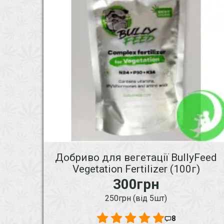
Добриво для вегетації BullyFeed
Vegetation Fertilizer (100г)
300грн
250грн (від 5шт)
8