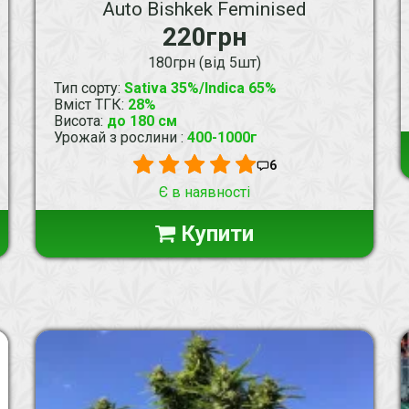
Auto Bishkek Feminised
220грн
180грн (від 5шт)
Тип сорту
:
Sativa 35%/Indica 65%
Вміст ТГК
:
28%
Висота
:
до 180 см
Урожай з рослини
:
400-1000г
6
Є в наявності
Купити