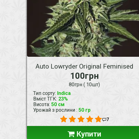
Auto Lowryder Original Feminised
100грн
80грн ( 10шт)
Тип сорту
:
Indica
Вміст ТГК
:
23%
Висота
:
50 см
Урожай з рослини
:
50 гр
7
Купити