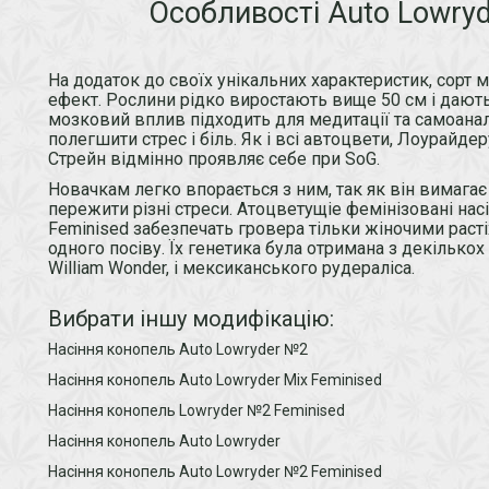
Особливості Auto Lowryde
На додаток до своїх унікальних характеристик, сорт
ефект. Рослини рідко виростають вище 50 см і дают
мозковий вплив підходить для медитації та самоана
полегшити стрес і біль. Як і всі автоцвети, Лоурайде
Стрейн відмінно проявляє себе при SoG.
Новачкам легко впорається з ним, так як він вимагає
пережити різні стреси. Атоцветущіе фемінізовані насі
Feminised забезпечать гровера тільки жіночими расті
одного посіву. Їх генетика була отримана з декількох
William Wonder, і мексиканського рудераліса.
Вибрати іншу модифікацію:
Насіння конопель Auto Lowryder №2
Насіння конопель Auto Lowryder Mix Feminised
Насіння конопель Lowryder №2 Feminised
Насіння конопель Auto Lowryder
Насіння конопель Auto Lowryder №2 Feminised