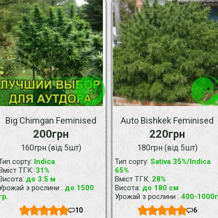
Big Chimgan Feminised
Auto Bishkek Feminised
200грн
220грн
160грн (від 5шт)
180грн (від 5шт)
:
:
Тип сорту
Indica
Тип сорту
Sativa 35%/Indica
:
Вміст ТГК
31%
65%
:
:
Висота
до 3.5 м
Вміст ТГК
28%
:
:
Урожай з рослини
до 1500
Висота
до 180 см
:
гр.
Урожай з рослини
400-1000г
10
6