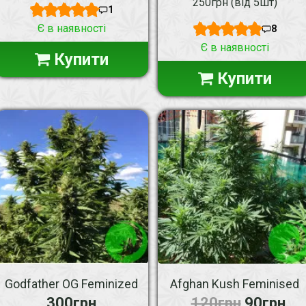
250грн (від 5шт)
1
Є в наявності
8
Є в наявності
Купити
Купити
Godfather OG Feminized
Afghan Kush Feminised
300грн
120грн
90грн