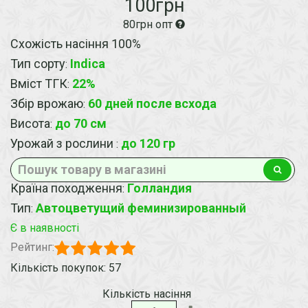
100грн
80грн опт
Схожість насіння 100%
Тип сорту
Indica
:
Вміст ТГК
22%
:
Збір врожаю
60 дней после всхода
:
Висота
до 70 см
:
Урожай з рослини
до 120 гр
:
Країна походження
Голландия
:
Тип
Автоцветущий феминизированный
:
Є в наявності
Рейтинг:
Кількість покупок: 57
Кількість насіння