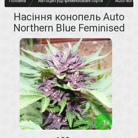
Головна
Автоцвітущі фемінізовані сорти
Auto North
Насіння конопель Auto
Northern Blue Feminised