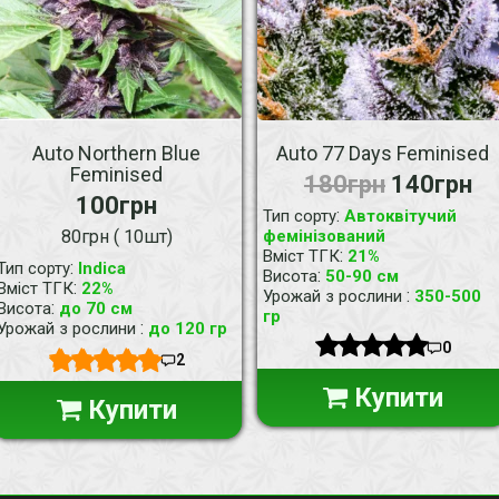
Auto Northern Blue
Auto 77 Days Feminised
Feminised
180грн
140грн
100грн
:
Тип сорту
Автоквітучий
80грн ( 10шт)
фемінізований
:
Вміст ТГК
21%
:
Тип сорту
Indica
:
Висота
50-90 см
:
Вміст ТГК
22%
:
Урожай з рослини
350-500
:
Висота
до 70 см
гр
:
Урожай з рослини
до 120 гр
0
2
Купити
Купити