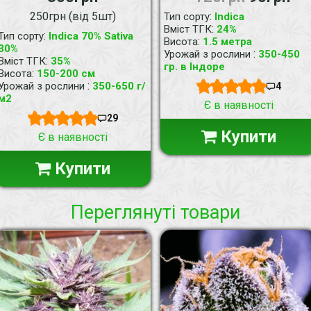
250грн (від 5шт)
:
Тип сорту
Indica
:
Вміст ТГК
24%
:
Тип сорту
Indica 70% Sativa
:
Висота
1.5 метра
30%
:
Урожай з рослини
350-450
:
Вміст ТГК
35%
гр. в Індоре
:
Висота
150-200 см
:
Урожай з рослини
350-650 г/
4
м2
Є в наявності
29
Купити
Є в наявності
Купити
Переглянуті товари