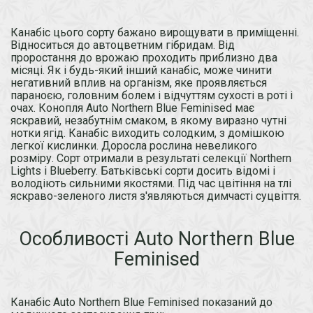
Канабіс цього сорту бажано вирощувати в приміщенні.
Відноситься до автоцветним гібридам. Від
проростання до врожаю проходить приблизно два
місяці. Як і будь-який інший канабіс, може чинити
негативний вплив на організм, яке проявляється
параноєю, головним болем і відчуттям сухості в роті і
очах. Конопля Auto Northern Blue Feminised має
яскравий, незабутнім смаком, в якому виразно чутні
нотки ягід. Канабіс виходить солодким, з домішкою
легкої кислинки. Доросла рослина невеликого
розміру. Сорт отримали в результаті селекції Northern
Lights і Blueberry. Батьківські сорти досить відомі і
володіють сильними якостями. Під час цвітіння на тлі
яскраво-зеленого листя з'являються димчасті суцвіття.
Особливості Auto Northern Blue
Feminised
Канабіс Auto Northern Blue Feminised показаний до