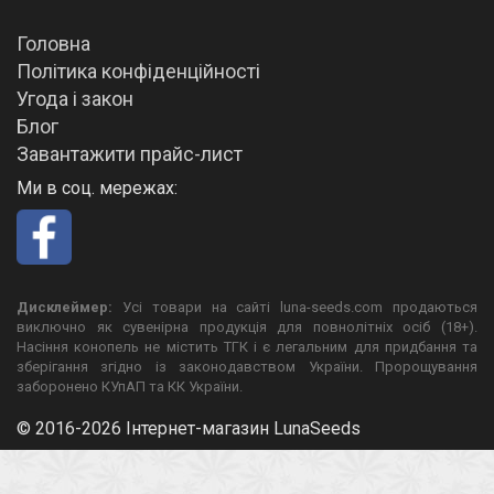
Головна
Політика конфіденційності
Угода і закон
Блог
Завантажити прайс-лист
Ми в соц. мережах:
Дисклеймер:
Усі товари на сайті luna-seeds.com продаються
виключно як сувенірна продукція для повнолітніх осіб (18+).
Насіння конопель не містить ТГК і є легальним для придбання та
зберігання згідно із законодавством України. Пророщування
заборонено КУпАП та КК України.
© 2016-2026 Інтернет-магазин LunaSeeds