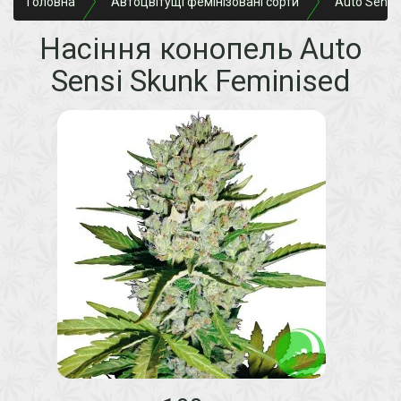
Головна
Автоцвітущі фемінізовані сорти
Auto Sensi
Насіння конопель Auto
Sensi Skunk Feminised