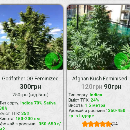
Godfather OG Feminized
Afghan Kush Feminised
300грн
120грн
90грн
250грн (від 5шт)
:
Тип сорту
Indica
:
Вміст ТГК
24%
:
Тип сорту
Indica 70% Sativa
:
Висота
1.5 метра
30%
:
Урожай з рослини
350-450
:
Вміст ТГК
35%
гр. в Індоре
:
Висота
150-200 см
:
Урожай з рослини
350-650 г/
4
м2