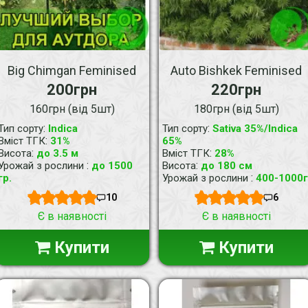
Big Chimgan Feminised
Auto Bishkek Feminised
200грн
220грн
160грн (від 5шт)
180грн (від 5шт)
:
:
Тип сорту
Indica
Тип сорту
Sativa 35%/Indica
:
Вміст ТГК
31%
65%
:
:
Висота
до 3.5 м
Вміст ТГК
28%
:
:
Урожай з рослини
до 1500
Висота
до 180 см
:
гр.
Урожай з рослини
400-1000г
10
6
Є в наявності
Є в наявності
Купити
Купити