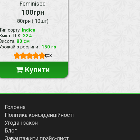
Feminised
100грн
80грн ( 10шт)
:
Тип сорту
Indica
:
Вміст ТГК
22%
:
Висота
80 см
:
Урожай з рослини
150 гр
3
Купити
Головна
Політика конфіденційності
Угода і закон
Блог
Завантажити прайс-лист