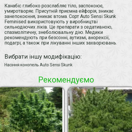
Канабіс глибоко розслабляє тіло, заспокоює,
умиротворяє. Присутній приємна ейфорія, зникає
занепокоєння, зникає втома. Сорт Auto Sensi Skunk
Feminised використовують у виробництві
сильнодіючих ліків. Це препарати з седативною,
спазмолітичну, знеболювальну дію. Медики
рекомендують при безсонні, аутизмі, анорексії,
подагрі, а також при лікуванні інших захворювань.
Вибрати іншу модифікацію:
Насіння конопель Auto Sensi Skunk
Рекомендуємо