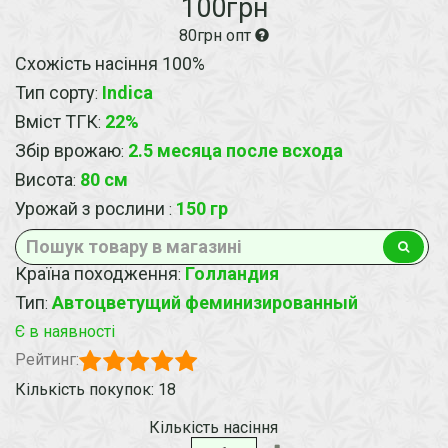
100грн
80грн опт
Схожість насіння 100%
Тип сорту
Indica
:
Вміст ТГК
22%
:
Збір врожаю
2.5 месяца после всхода
:
Висота
80 см
:
Урожай з рослини
150 гр
:
Країна походження
Голландия
:
Тип
Автоцветущий феминизированный
:
Є в наявності
Рейтинг:
Кількість покупок: 18
Кількість насіння