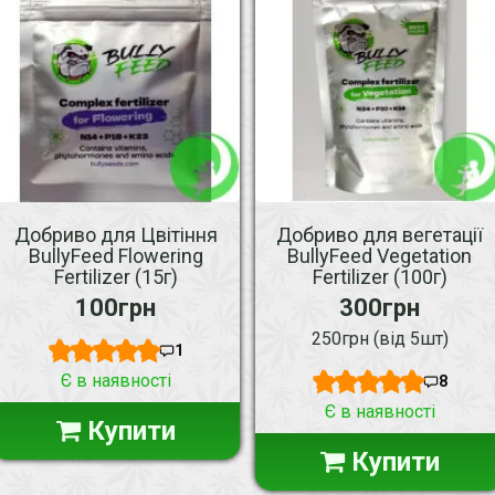
Добриво для Цвітіння
Добриво для вегетації
BullyFeed Flowering
BullyFeed Vegetation
Fertilizer (15г)
Fertilizer (100г)
100грн
300грн
250грн (від 5шт)
1
Є в наявності
8
Є в наявності
Купити
Купити