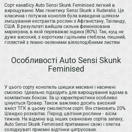
Сорт канабісу Auto Sensi Skunk Feminised легкий в
вирощуванні. Має генетику Sensi Skunk x Ruderalis. Ця
класична і потужна конопля була виведена шляхом
змішування екстрактів рослин з Афганістану, Таїланду,
США. В результаті вийшла сильна фемінізована
марихуана, в якій переважає індика (80%). Так, кущ не
дуже високий, з коротким і щільним стеблом, пишний,
гіллястий з темно-зеленими віялоподібними листям.
Особливості Auto Sensi Skunk
Feminised
У цього сорту конопель шишки масивні і насичені
смолою. Ідеально підходить для вирощування вдома в
компактних боксах. За ці характеристики особливо
цінується Гровер. Також важливо досить високий
вміст ТГК в цьому смолистом сорті. Він становить 20%.
Швидко розквітає. Період цвітіння рослини - вісім
тижнів. На відміну від інших сканкових сортів запаху,
Auto Sensi Skunk Feminised притаманні свіжі і злегка
солодкуваті приємні відтінки цитрусових.