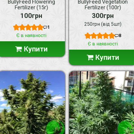
BullyFeed Flowering
BullyFeed Vegetation
Fertilizer (15г)
Fertilizer (100г)
100грн
300грн
250грн (від 5шт)
1
Є в наявності
8
Є в наявності
Купити
Купити