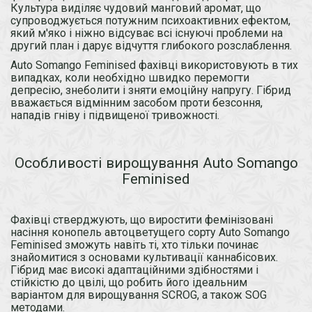
Культура виділяє чудовий манговий аромат, що
супроводжується потужним психоактивних ефектом,
який м'яко і ніжно відсуває всі існуючі проблеми на
другий план і дарує відчуття глибокого розслаблення.
Auto Somango Feminised фахівці використовують в тих
випадках, коли необхідно швидко перемогти
депресію, знеболити і зняти емоційну напругу. Гібрид
вважається відмінним засобом проти безсоння,
нападів гніву і підвищеної тривожності.
Особливості вирощування Auto Somango
Feminised
Фахівці стверджують, що виростити фемінізовані
насіння конопель автоцветущего сорту Auto Somango
Feminised зможуть навіть ті, хто тільки починає
знайомитися з основами культивації каннабісових.
Гібрид має високі адаптаційними здібностями і
стійкістю до цвілі, що робить його ідеальним
варіантом для вирощування SCROG, а також SOG
методами.