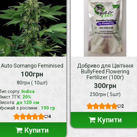
Auto Somango Feminised
Добриво для Цвітіння
BullyFeed Flowering
100грн
Fertilizer (100г)
80грн ( 10шт)
300грн
:
Тип сорту
Indica
250грн ( 5шт)
:
Вміст ТГК
20%
:
Висота
до 120 см
2
:
Урожай з рослини
190 гр
4
Купити
Купити