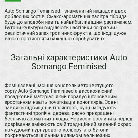
Auto Somango Feminised - знаменитий нащадок двох
доблесних сортів. Смако-ароматична палітра гібрида
буде до вподоби навіть найвибагливішим растаманам.
Бутони культури виділяють настільки яскравий і
реалістичний запах тропічних фруктів, що іноді дуже
важко протистояти бажанню спробувати їх.
Загальні характеристики Auto
Somango Feminised
Фемінізовані насіння конопель автоцветущего
сорту Auto Somango Feminised є високоякісний
посадковий матеріал, який порадує інтенсивним
зростанням навіть початківців коноплярів. Зовні,
завдяки підвищеній гіллястості, кущі нагадують
фантастичні тропічні дерева, рясно прикрашені
безліччю ароматних плодів. Невисокі рослини в період
дозрівання змінюють свій традиційний зелений окрас
на чудовий пурпурового кольору, а їх бутони
покриваються щільним килимом величезних