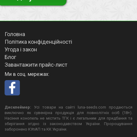
Головна
Політика конфіденційності
Угода і закон
Блог
Завантажити прайс-лист
Ми в соц. мережах:
Дисклеймер:
Усі товари на сайті luna-seeds.com продаються
виключно як сувенірна продукція для повнолітніх осіб (18+).
Насіння конопель не містить ТГК і є легальним для придбання та
зберігання згідно із законодавством України. Пророщування
заборонено КУпАП та КК України.