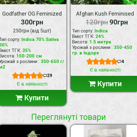
Godfather OG Feminized
Afghan Kush Feminised
300грн
120грн
90грн
250грн (від 5шт)
:
Тип сорту
Indica
:
Вміст ТГК
24%
:
Тип сорту
Indica 70% Sativa
:
Висота
1.5 метра
30%
:
Урожай з рослини
350-450
:
Вміст ТГК
35%
гр. в Індоре
:
Висота
150-200 см
:
Урожай з рослини
350-650 г/
4
м2
Є в наявності
29
Купити
Є в наявності
Купити
Переглянуті товари