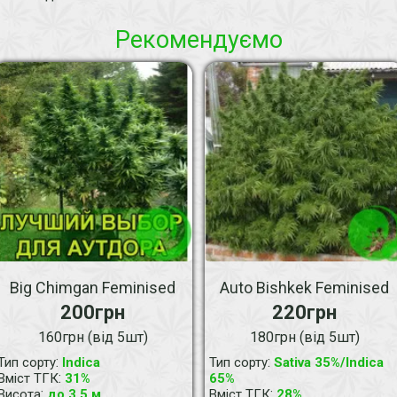
Рекомендуємо
Big Chimgan Feminised
Auto Bishkek Feminised
200грн
220грн
160грн (від 5шт)
180грн (від 5шт)
:
:
Тип сорту
Indica
Тип сорту
Sativa 35%/Indica
:
Вміст ТГК
31%
65%
:
:
Висота
до 3.5 м
Вміст ТГК
28%