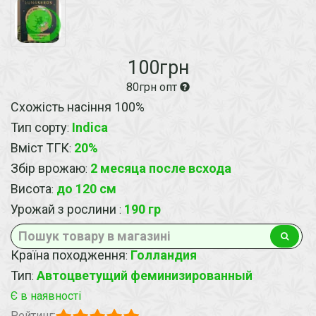
100грн
80грн опт
Схожість насіння 100%
Тип сорту
Indica
:
Вміст ТГК
20%
:
Збір врожаю
2 месяца после всхода
:
Висота
до 120 см
:
Урожай з рослини
190 гр
:
Країна походження
Голландия
:
Тип
Автоцветущий феминизированный
:
Є в наявності
Рейтинг: