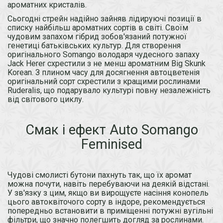
ароматних кристалів.
Сьогодні стрейн надійно зайняв лідируючі позиції в
списку найбільш ароматних сортів в світі. Своїм
чудовим запахом гібрид зобов'язаний потужної
генетиці батьківських культур. Для створення
оригінального Somango володаря чудесного запаху
Jack Herer схрестили з не менш ароматним Big Skunk
Korean. З плином часу для досягнення автоцветенія
оригінальний сорт схрестили з кращими рослинами
Ruderalis, що подарувало культурі повну незалежність
від світового циклу.
Смак і ефект Auto Somango
Feminised
Чудові смолисті бутони пахнуть так, що їх аромат
можна почути, навіть перебуваючи на деякій відстані.
У зв'язку з цим, якщо ви вирощуєте насіння конопель
цього автоквіточого сорту в індоре, рекомендується
попередньо встановити в приміщенні потужні вугільні
фільтри, що значно полегшить догляд за рослинами.