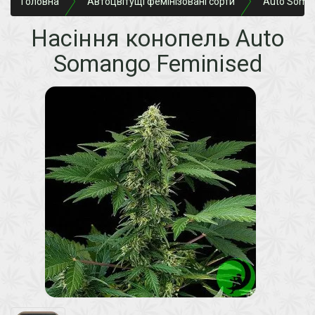
Головна
Автоцвітущі фемінізовані сорти
Auto Soma
Насіння конопель Auto
Somango Feminised