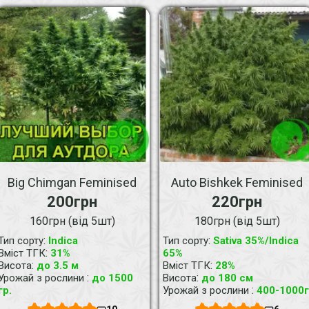
Big Chimgan Feminised
Auto Bishkek Feminised
200грн
220грн
160грн (від 5шт)
180грн (від 5шт)
:
:
Тип сорту
Indica
Тип сорту
Sativa 35%/Indica
:
Вміст ТГК
31%
65%
:
:
Висота
до 3.5 м
Вміст ТГК
28%
:
:
Урожай з рослини
до 1500
Висота
до 180 см
:
гр.
Урожай з рослини
400-1000г