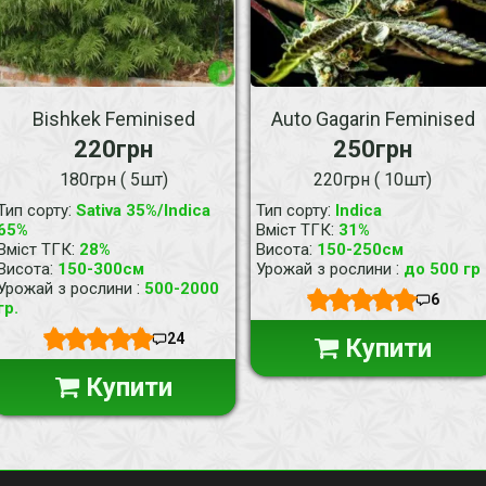
Bishkek Feminised
Auto Gagarin Feminised
220грн
250грн
180грн ( 5шт)
220грн ( 10шт)
:
:
Тип сорту
Sativa 35%/Indica
Тип сорту
Indica
:
65%
Вміст ТГК
31%
:
:
Вміст ТГК
28%
Висота
150-250см
:
:
Висота
150-300см
Урожай з рослини
до 500 гр
:
Урожай з рослини
500-2000
6
гр.
24
Купити
Купити