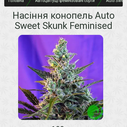
Головна
Автоцвітущі фемінізовані сорти
Auto Sweet
Насіння конопель Auto
Sweet Skunk Feminised