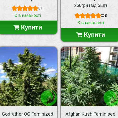
250грн (від 5шт)
1
Є в наявності
8
Є в наявності
Купити
Купити
Godfather OG Feminized
Afghan Kush Feminised