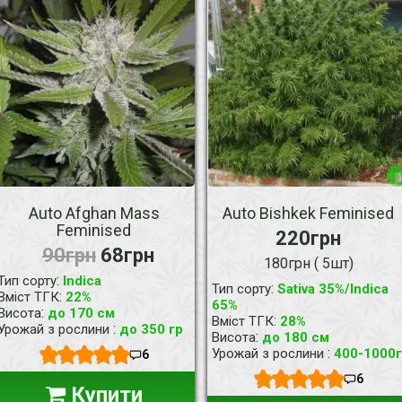
Auto Afghan Mass
Auto Bishkek Feminised
Feminised
220грн
90грн
68грн
180грн ( 5шт)
:
Тип сорту
Indica
:
Тип сорту
Sativa 35%/Indica
:
Вміст ТГК
22%
65%
:
Висота
до 170 см
:
Вміст ТГК
28%
:
Урожай з рослини
до 350 гр
:
Висота
до 180 см
:
Урожай з рослини
400-1000г
6
6
Купити