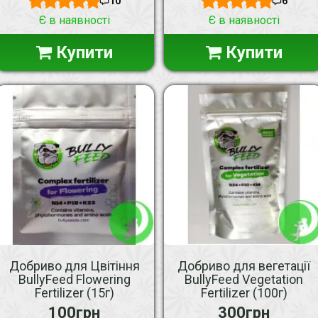
10
6
Є в наявності
Є в наявності
Купити
Купити
Добриво для Цвітіння
Добриво для вегетації
BullyFeed Flowering
BullyFeed Vegetation
Fertilizer (15г)
Fertilizer (100г)
100грн
300грн