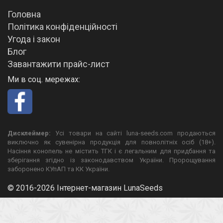
Головна
Політика конфіденційності
Угода і закон
Блог
Завантажити прайс-лист
Ми в соц. мережах:
Дисклеймер:
Усі товари на сайті luna-seeds.com продаються
виключно як сувенірна продукція для повнолітніх осіб (18+).
Насіння конопель не містить ТГК і є легальним для придбання та
зберігання згідно із законодавством України. Пророщування
заборонено КУпАП та КК України.
© 2016-2026 Інтернет-магазин LunaSeeds