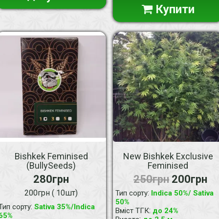
Купити
Bishkek Feminised
New Bishkek Exclusive
(BullySeeds)
Feminised
280грн
250грн
200грн
200грн ( 10шт)
:
Тип сорту
Indica 50%/ Sativa
50%
:
Тип сорту
Sativa 35%/Indica
:
Вміст ТГК
до 24%
65%