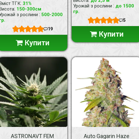
:
Висота
до 2,5 м
:
Вміст ТГК
31%
:
Урожай з рослини
до 1500
:
Висота
150-300см
гр.
:
Урожай з рослини
500-2000
гр.
5
19
Купити
Купити
ASTRONAVT FEM
Auto Gagarin Haze