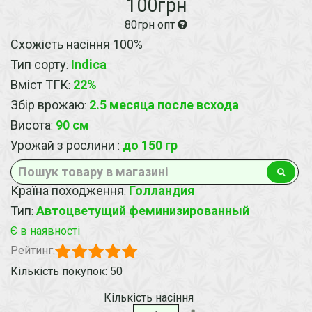
100грн
80грн опт
Схожість насіння 100%
Тип сорту
Indica
:
Вміст ТГК
22%
:
Збір врожаю
2.5 месяца после всхода
:
Висота
90 см
:
Урожай з рослини
до 150 гр
:
Країна походження
Голландия
:
Тип
Автоцветущий феминизированный
:
Є в наявності
Рейтинг:
Кількість покупок: 50
Кількість насіння