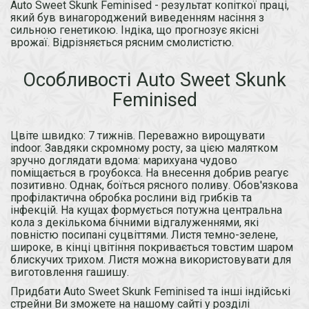
Auto Sweet Skunk Feminised - результат копіткої праці,
який був винагороджений виведенням насіння з
сильною генетикою. Індіка, що прогнозує якісні
врожаї. Відрізняється рясним смолистістю.
Особливості Auto Sweet Skunk
Feminised
Цвіте швидко: 7 тижнів. Переважно вирощувати
indoor. Завдяки скромному росту, за цією малятком
зручно доглядати вдома: марихуана чудово
поміщається в гроубокса. На внесення добрив реагує
позитивно. Однак, боїться рясного поливу. Обов'язкова
профілактична обробка рослини від грибків та
інфекцій. На кущах формується потужна центральна
кола з декількома бічними відгалуженнями, які
повністю посипані суцвіттями. Листя темно-зелене,
широке, в кінці цвітіння покривається товстим шаром
блискучих трихом. Листя можна використовувати для
виготовлення гашишу.
Придбати Auto Sweet Skunk Feminised та інші індійські
стрейни Ви зможете на нашому сайті у розділі