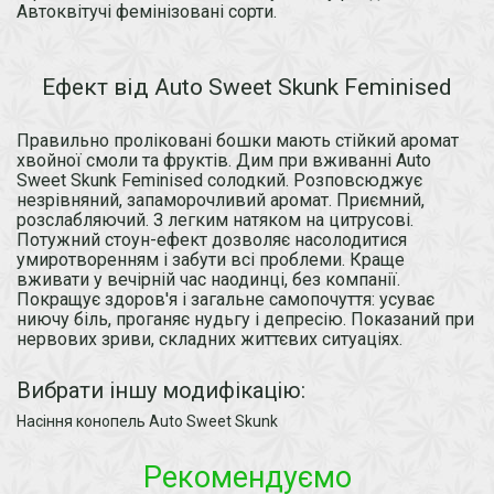
Автоквітучі фемінізовані сорти.
Ефект від Auto Sweet Skunk Feminised
Правильно проліковані бошки мають стійкий аромат
хвойної смоли та фруктів. Дим при вживанні Auto
Sweet Skunk Feminised солодкий. Розповсюджує
незрівняний, запаморочливий аромат. Приємний,
розслабляючий. З легким натяком на цитрусові.
Потужний стоун-ефект дозволяє насолодитися
умиротворенням і забути всі проблеми. Краще
вживати у вечірній час наодинці, без компанії.
Покращує здоров'я і загальне самопочуття: усуває
ниючу біль, проганяє нудьгу і депресію. Показаний при
нервових зриви, складних життєвих ситуаціях.
Вибрати іншу модифікацію:
Насіння конопель Auto Sweet Skunk
Рекомендуємо