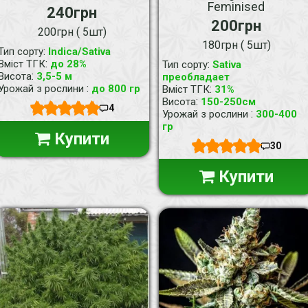
Feminised
240грн
200грн
200грн ( 5шт)
180грн ( 5шт)
:
Тип сорту
Indica/Sativa
:
Вміст ТГК
до 28%
:
Тип сорту
Sativa
:
Висота
3,5-5 м
преобладает
:
Урожай з рослини
до 800 гр
:
Вміст ТГК
31%
:
Висота
150-250см
4
:
Урожай з рослини
300-400
гр
Купити
30
Купити