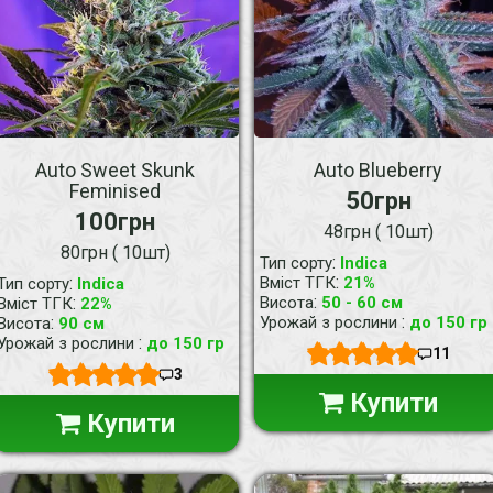
Auto Sweet Skunk
Auto Blueberry
Feminised
50грн
100грн
48грн ( 10шт)
80грн ( 10шт)
:
Тип сорту
Indica
:
:
Вміст ТГК
21%
Тип сорту
Indica
:
:
Висота
50 - 60 см
Вміст ТГК
22%
:
:
Урожай з рослини
до 150 гр
Висота
90 см
:
Урожай з рослини
до 150 гр
11
3
Купити
Купити