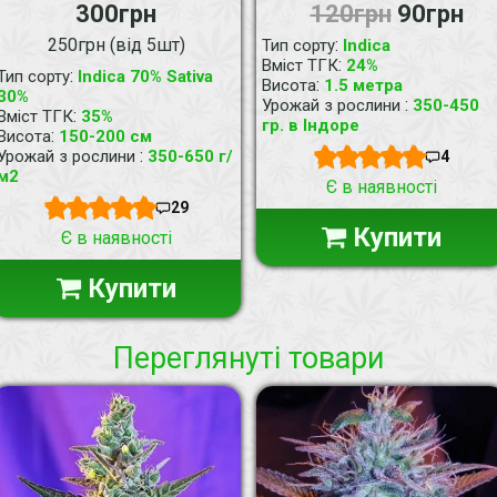
300грн
120грн
90грн
250грн (від 5шт)
:
Тип сорту
Indica
:
Вміст ТГК
24%
:
Тип сорту
Indica 70% Sativa
:
Висота
1.5 метра
30%
:
Урожай з рослини
350-450
:
Вміст ТГК
35%
гр. в Індоре
:
Висота
150-200 см
:
Урожай з рослини
350-650 г/
4
м2
Є в наявності
29
Купити
Є в наявності
Купити
Переглянуті товари