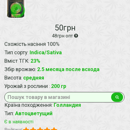
50грн
48грн опт
Схожість насіння 100%
Тип сорту
Indica/Sativa
:
Вміст ТГК
23%
:
Збір врожаю
2.5 месяца после всхода
:
Висота
средняя
:
Урожай з рослини
200 гр
:
Країна походження
Голландия
:
Тип
Автоцветущий
:
Є в наявності
Рейтинг: