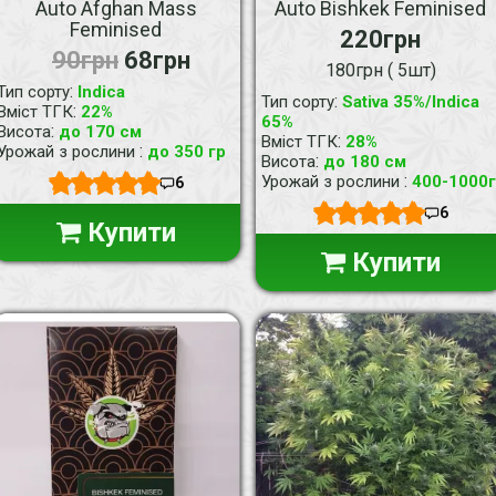
Auto Afghan Mass
Auto Bishkek Feminised
Feminised
220грн
90грн
68грн
180грн ( 5шт)
:
Тип сорту
Indica
:
Тип сорту
Sativa 35%/Indica
:
Вміст ТГК
22%
65%
:
Висота
до 170 см
:
Вміст ТГК
28%
:
Урожай з рослини
до 350 гр
:
Висота
до 180 см
:
Урожай з рослини
400-1000г
6
6
Купити
Купити