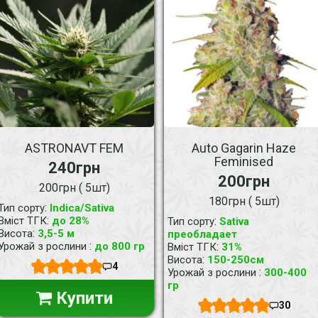
ASTRONAVT FEM
Auto Gagarin Haze
Feminised
240грн
200грн
200грн ( 5шт)
180грн ( 5шт)
:
Тип сорту
Indica/Sativa
:
Вміст ТГК
до 28%
:
Тип сорту
Sativa
:
Висота
3,5-5 м
преобладает
:
Урожай з рослини
до 800 гр
:
Вміст ТГК
31%
:
Висота
150-250см
4
:
Урожай з рослини
300-400
гр
Купити
30