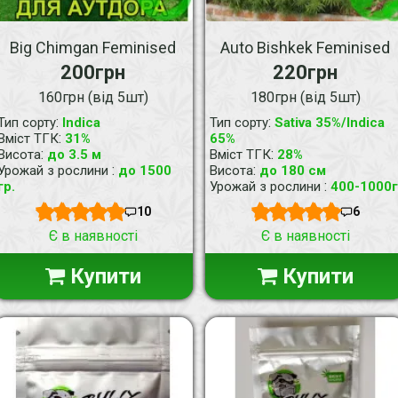
Big Chimgan Feminised
Auto Bishkek Feminised
200грн
220грн
160грн (від 5шт)
180грн (від 5шт)
:
:
Тип сорту
Indica
Тип сорту
Sativa 35%/Indica
:
Вміст ТГК
31%
65%
:
:
Висота
до 3.5 м
Вміст ТГК
28%
:
:
Урожай з рослини
до 1500
Висота
до 180 см
:
гр.
Урожай з рослини
400-1000г
10
6
Є в наявності
Є в наявності
Купити
Купити