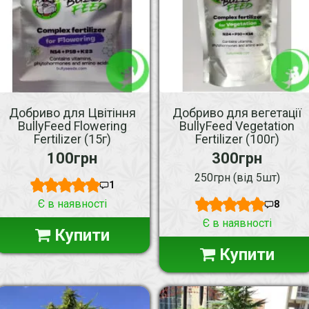
Добриво для Цвітіння
Добриво для вегетації
BullyFeed Flowering
BullyFeed Vegetation
Fertilizer (15г)
Fertilizer (100г)
100грн
300грн
250грн (від 5шт)
1
Є в наявності
8
Є в наявності
Купити
Купити