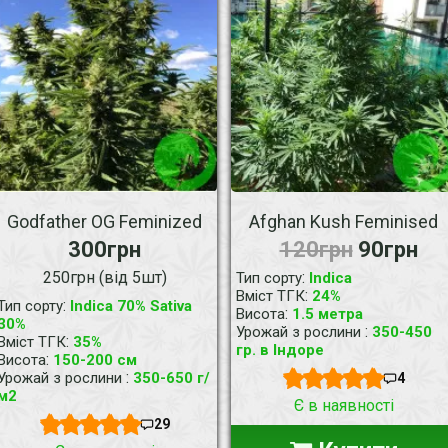
Godfather OG Feminized
Afghan Kush Feminised
300грн
120грн
90грн
250грн (від 5шт)
:
Тип сорту
Indica
:
Вміст ТГК
24%
:
Тип сорту
Indica 70% Sativa
:
Висота
1.5 метра
30%
:
Урожай з рослини
350-450
:
Вміст ТГК
35%
гр. в Індоре
:
Висота
150-200 см
:
Урожай з рослини
350-650 г/
4
м2
Є в наявності
29