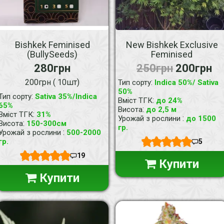
Bishkek Feminised
New Bishkek Exclusive
(BullySeeds)
Feminised
280грн
250грн
200грн
200грн ( 10шт)
:
Тип сорту
Indica 50%/ Sativa
50%
:
Тип сорту
Sativa 35%/Indica
:
Вміст ТГК
до 24%
65%
:
Висота
до 2,5 м
:
Вміст ТГК
31%
:
Урожай з рослини
до 1500
:
Висота
150-300см
гр.
:
Урожай з рослини
500-2000
гр.
5
19
Купити
Купити