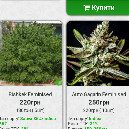
Купити
Bishkek Feminised
Auto Gagarin Feminised
220грн
250грн
180грн ( 5шт)
220грн ( 10шт)
:
:
Тип сорту
Sativa 35%/Indica
Тип сорту
Indica
:
65%
Вміст ТГК
31%
:
:
Вміст ТГК
28%
Висота
150-250см