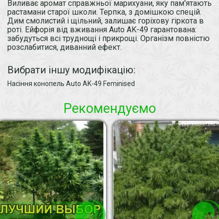
Виливає аромат справжньої марихуани, яку пам'ятають
растамани старої школи. Терпка, з домішкою спецій.
Дим смолистий і щільний, залишає горіхову гіркота в
роті. Ейфорія від вживання Auto AK-49 гарантована:
забудуться всі труднощі і прикрощі. Організм повністю
розслабитися, диванний ефект.
Вибрати іншу модифікацію:
Насіння конопель Auto АK-49 Feminised
Рекомендуємо