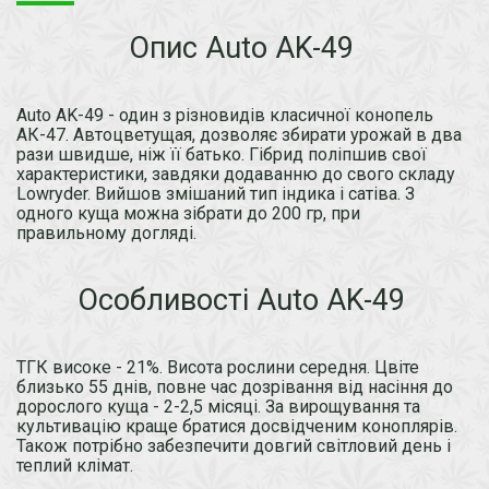
Опис Auto AK-49
Auto AK-49 - один з різновидів класичної конопель
АК-47. Автоцветущая, дозволяє збирати урожай в два
рази швидше, ніж її батько. Гібрид поліпшив свої
характеристики, завдяки додаванню до свого складу
Lowryder. Вийшов змішаний тип індика і сатіва. З
одного куща можна зібрати до 200 гр, при
правильному догляді.
Особливості Auto AK-49
ТГК високе - 21%. Висота рослини середня. Цвіте
близько 55 днів, повне час дозрівання від насіння до
дорослого куща - 2-2,5 місяці. За вирощування та
культивацію краще братися досвідченим коноплярів.
Також потрібно забезпечити довгий світловий день і
теплий клімат.