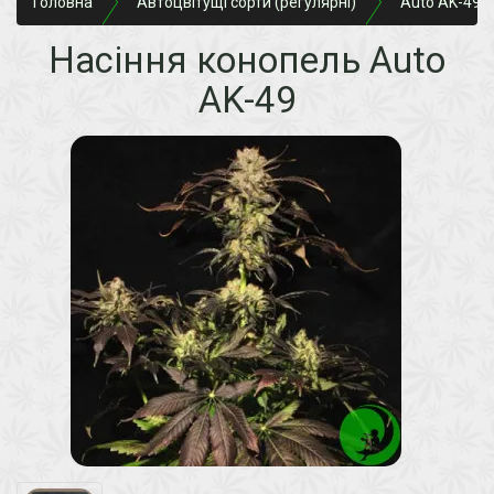
Головна
Автоцвітущі сорти (регулярні)
Auto AK-49
Насіння конопель Auto
AK-49