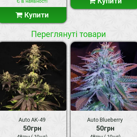
Купити
Є в наявності
Купити
Переглянуті товари
Auto AK-49
Auto Blueberry
50грн
50грн
48грн ( 10шт)
48грн ( 10шт)