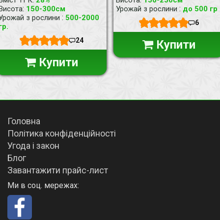
:
:
Висота
150-300см
Урожай з рослини
до 500 гр
:
Урожай з рослини
500-2000
6
гр.
24
Купити
Купити
Головна
Політика конфіденційності
Угода і закон
Блог
Завантажити прайс-лист
Ми в соц. мережах: