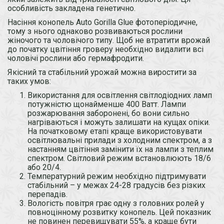
особливість закладена генетично.
Насіння конопель Auto Gorilla Glue фотоперіодичне,
тому з нього однаково розвиваються рослини
жіночого та чоловічого типу. Щоб не втратити врожай
до початку цвітіння гроверу необхідно видалити всі
чоловічі рослини або гермафродити.
Якісний та стабільний урожай можна виростити за
таких умов:
Використання для освітлення світлодіодних ламп
потужністю щонайменше 400 Ватт. Лампи
розжарювання заборонені, бо вони сильно
нагріваються і можуть залишати на кущах опіки.
На початковому етапі краще використовувати
освітлювальні прилади з холодним спектром, а з
настанням цвітіння замінити їх на лампи з теплим
спектром. Світловий режим встановлюють 18/6
або 20/4.
Температурний режим необхідно підтримувати
стабільний – у межах 24-28 градусів без різких
перепадів.
Вологість повітря грає одну з головних ролей у
повноцінному розвитку конопель. Цей показник
не повинен перевищувати 55%, а краще бути