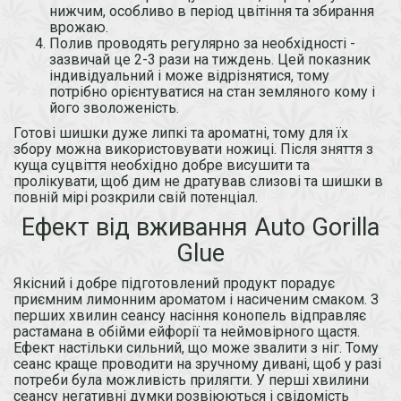
нижчим, особливо в період цвітіння та збирання
врожаю.
Полив проводять регулярно за необхідності -
зазвичай це 2-3 рази на тиждень. Цей показник
індивідуальний і може відрізнятися, тому
потрібно орієнтуватися на стан земляного кому і
його зволоженість.
Готові шишки дуже липкі та ароматні, тому для їх
збору можна використовувати ножиці. Після зняття з
куща суцвіття необхідно добре висушити та
пролікувати, щоб дим не дратував слизові та шишки в
повній мірі розкрили свій потенціал.
Ефект від вживання Auto Gorilla
Glue
Якісний і добре підготовлений продукт порадує
приємним лимонним ароматом і насиченим смаком. З
перших хвилин сеансу насіння конопель відправляє
растамана в обійми ейфорії та неймовірного щастя.
Ефект настільки сильний, що може звалити з ніг. Тому
сеанс краще проводити на зручному дивані, щоб у разі
потреби була можливість прилягти. У перші хвилини
сеансу негативні думки розвіюються і свідомість