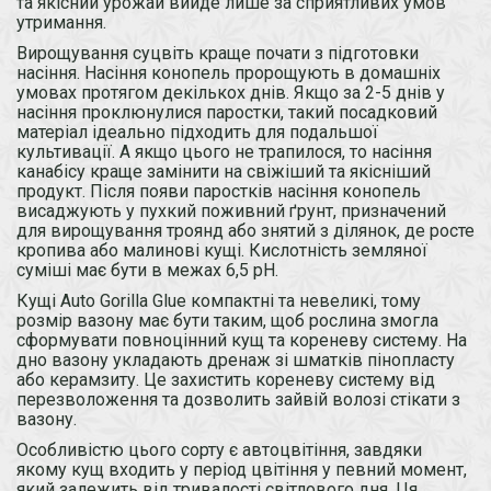
та якісний урожай вийде лише за сприятливих умов
утримання.
Вирощування суцвіть краще почати з підготовки
насіння. Насіння конопель пророщують в домашніх
умовах протягом декількох днів. Якщо за 2-5 днів у
насіння проклюнулися паростки, такий посадковий
матеріал ідеально підходить для подальшої
культивації. А якщо цього не трапилося, то насіння
канабісу краще замінити на свіжіший та якісніший
продукт. Після появи паростків насіння конопель
висаджують у пухкий поживний ґрунт, призначений
для вирощування троянд або знятий з ділянок, де росте
кропива або малинові кущі. Кислотність земляної
суміші має бути в межах 6,5 рН.
Кущі Auto Gorilla Glue компактні та невеликі, тому
розмір вазону має бути таким, щоб рослина змогла
сформувати повноцінний кущ та кореневу систему. На
дно вазону укладають дренаж зі шматків пінопласту
або керамзиту. Це захистить кореневу систему від
перезволоження та дозволить зайвій волозі стікати з
вазону.
Особливістю цього сорту є автоцвітіння, завдяки
якому кущ входить у період цвітіння у певний момент,
який залежить від тривалості світлового дня. Ця