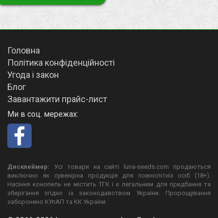
Головна
Політика конфіденційності
Угода і закон
Блог
Завантажити прайс-лист
Ми в соц. мережах:
Дисклеймер:
Усі товари на сайті luna-seeds.com продаються
виключно як сувенірна продукція для повнолітніх осіб (18+).
Насіння конопель не містить ТГК і є легальним для придбання та
зберігання згідно із законодавством України. Пророщування
заборонено КУпАП та КК України.