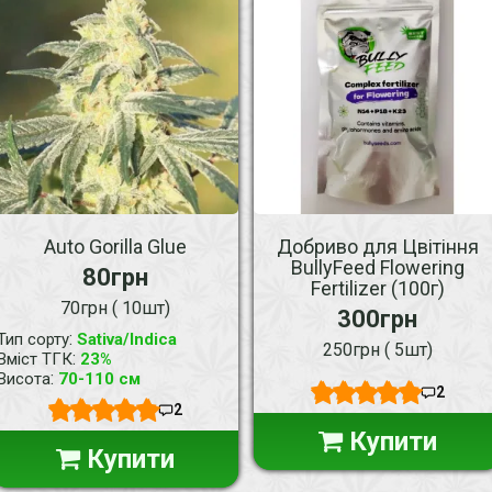
Auto Gorilla Glue
Добриво для Цвітіння
BullyFeed Flowering
80грн
Fertilizer (100г)
70грн ( 10шт)
300грн
:
Тип сорту
Sativa/Indica
250грн ( 5шт)
:
Вміст ТГК
23%
:
Висота
70-110 см
2
2
Купити
Купити