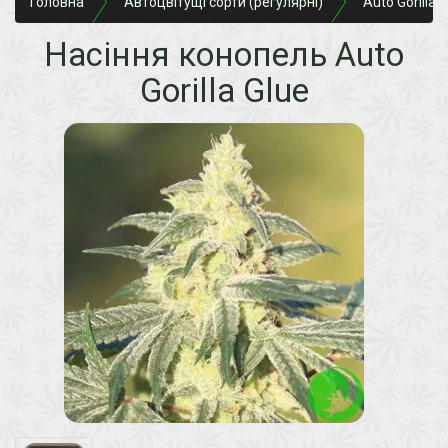
Головна
Автоцвітущі сорти (регулярні)
Auto Gorilla 
Насіння конопель Auto
Gorilla Glue