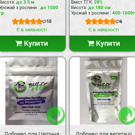
:
:
Висота
до 3.5 м
Вміст ТГК
28%
:
:
Урожай з рослини
до 1500
Висота
до 180 см
:
гр.
Урожай з рослини
400-1000г
10
6
Є в наявності
Є в наявності
Купити
Купити
Добриво для Цвітіння
Добриво для вегетації