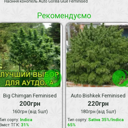
Насіння конопель Auto Gorilla Glue Feminised
Рекомендуємо
Big Chimgan Feminised
Auto Bishkek Feminised
200грн
220грн
160грн (від 5шт)
180грн (від 5шт)
:
:
Тип сорту
Indica
Тип сорту
Sativa 35%/Indica
:
Вміст ТГК
31%
65%