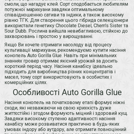
смоли, що нагадує клей. Сорт сподобається любителям
потужної марихуани завдяки оптимальному
співвідношенню сативи та індики, а також високому
рівню ТГК. Для створення цього гібрида селекціонери
використали генетику Chocolate Diesel, Chem's Sister та
Sour Dubb. Рослина вийшла невибагливою, стійкою до
захворювань і простою у вирощуванні.
Якщо Ви хочете отримати насолоду від процесу
культивації марихуани, рекомендуємо купити насіння
конопель Auto Gorilla Glue. Навіть при мінімальних
знаннях гровер отримає якісний урожай за досить
короткий період часу. Насіння канабісу ідеально
підходить для виробництва різних концентратів і
масел, тому сорт використовують в особистих і
комерційних цілях.
Особливості Auto Gorilla Glue
Насіння конопель на початковому етапі формує ніжні
сходи, які незважаючи на свою крихкість дуже
життєстійкі і згодом формують міцний і здоровий кущ.
Завдяки високому ступеню адаптивності насіння
канабісу може розвиватися практично в будь-яких
умовах індору або аутдору, але отримати повноцінний