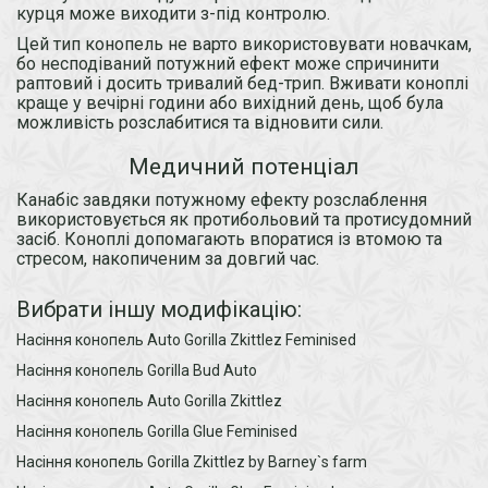
курця може виходити з-під контролю.
Цей тип конопель не варто використовувати новачкам,
бо несподіваний потужний ефект може спричинити
раптовий і досить тривалий бед-трип. Вживати коноплі
краще у вечірні години або вихідний день, щоб була
можливість розслабитися та відновити сили.
Медичний потенціал
Канабіс завдяки потужному ефекту розслаблення
використовується як протибольовий та протисудомний
засіб. Коноплі допомагають впоратися із втомою та
стресом, накопиченим за довгий час.
Вибрати іншу модифікацію:
Насіння конопель Auto Gorilla Zkittlez Feminised
Насіння конопель Gorilla Bud Auto
Насіння конопель Auto Gorilla Zkittlez
Насіння конопель Gorilla Glue Feminised
Насіння конопель Gorilla Zkittlez by Barney`s farm