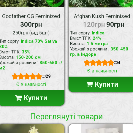
Godfather OG Feminized
Afghan Kush Feminised
300грн
120грн
90грн
250грн (від 5шт)
:
Тип сорту
Indica
:
Вміст ТГК
24%
:
Тип сорту
Indica 70% Sativa
:
Висота
1.5 метра
30%
:
Урожай з рослини
350-450
:
Вміст ТГК
35%
гр. в Індоре
:
Висота
150-200 см
:
Урожай з рослини
350-650 г/
4
м2
Є в наявності
29
Купити
Є в наявності
Купити
Переглянуті товари