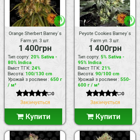
Orange Sherbert Barney`s
Peyote Cookies Barney`s
Farm уп. 3 шт.
Farm уп. 3 шт.
1 400грн
1 400грн
:
:
Тип сорту
20% Sativa -
Тип сорту
5% Sativa -
80% Indica
95% Indica
:
:
Вміст ТГК
24%
Вміст ТГК
21%
:
:
Висота
100/130 cm
Висота
90/100 cm
:
:
Урожай з рослини
650 г
Урожай з рослини
550-
/ м²
600 г / м²
0
0
Закінчується
Закінчується
Купити
Купити