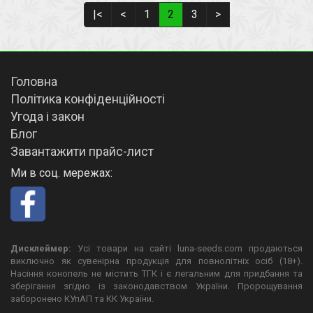
|<
<
1
2
3
>
Головна
Політика конфіденційності
Угода і закон
Блог
Завантажити прайс-лист
Ми в соц. мережах:
Дисклеймер:
Усі товари на сайті luna-seeds.com продаються
виключно як сувенірна продукція для повнолітніх осіб (18+).
Насіння конопель не містить ТГК і є легальним для придбання та
зберігання згідно із законодавством України. Пророщування
заборонено КУпАП та КК України.