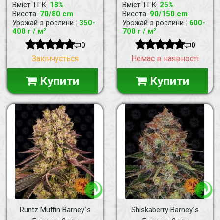
:
:
Вміст ТГК
18%
Вміст ТГК
25%
:
:
Висота
70/80 cm
Висота
90/150 cm
:
:
Урожай з рослини
350-
Урожай з рослини
600-
400 г / м²
700 г / м²
0
0
Закінчується
Немає в наявності
Купити
Купити
Runtz Muffin Barney`s
Shiskaberry Barney`s