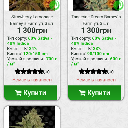
Strawberry Lemonade
Tangerine Dream Barney`s
Barney`s Farm уп. 3 шт.
Farm уп. 3 шт.
1 300грн
1 300грн
:
:
Тип сорту
60% Sativa -
Тип сорту
60% Sativa -
40% Indica
40% Indica
:
:
Вміст ТГК
24%
Вміст ТГК
23%
:
:
Висота
120/150 cm
Висота
90/100 cm
:
:
Урожай з рослини
700 г
Урожай з рослини
600 г
/ м²
/ м²
0
0
Немає в наявності
Немає в наявності
Купити
Купити