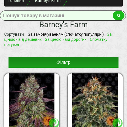
Головна
Barney's Farm
Barney's Farm
Сортувати:
За замовчуванням (спочатку популярні)
За
ціною - від дешевих
За ціною - від дорогих
Спочатку
потужні
Фільтр