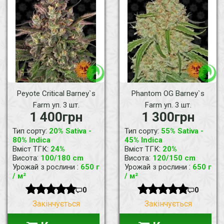
Peyote Critical Barney`s
Phantom OG Barney`s
Farm уп. 3 шт.
Farm уп. 3 шт.
1 400грн
1 300грн
:
:
Тип сорту
20% Sativa -
Тип сорту
55% Sativa -
80% Indica
45% Indica
:
:
Вміст ТГК
24%
Вміст ТГК
20%
:
:
Висота
100/180 cm
Висота
120/150 cm
:
:
Урожай з рослини
650 г
Урожай з рослини
650 г
/ м²
/ м²
0
0
Закінчується
Закінчується