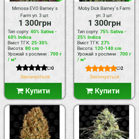
Mimosa EVO Barney`s
Moby Dick Barney`s Farm
Farm уп. 3 шт.
уп. 3 шт.
1 300грн
1 300грн
:
:
Тип сорту
40% Sativa -
Тип сорту
75% Sativa -
60% Indica
25% Indica
:
:
Вміст ТГК
25-30%
Вміст ТГК
27%
:
:
Висота
80 cm
Висота
120-140 cm
:
:
Урожай з рослини
700 г
Урожай з рослини
700 г
/ м²
/ м²
0
2
Закінчується
Закінчується
Купити
Купити