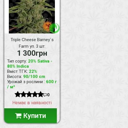
Triple Cheese Barney`s
Farm уп. 3 шт.
1 300грн
:
Тип сорту
20% Sativa -
80% Indica
:
Вміст ТГК
22%
:
Висота
90/100 cm
:
Урожай з рослини
600 г
/ м²
0
Немає в наявності
Купити