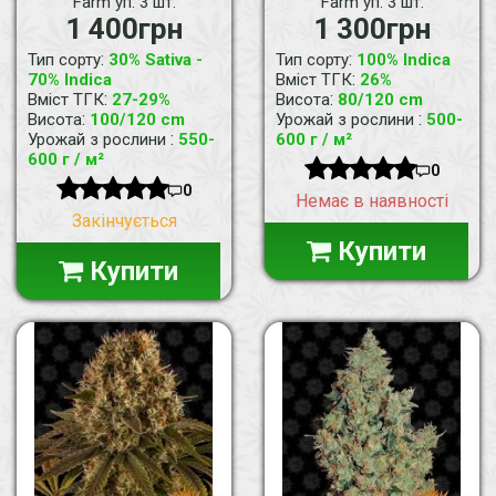
Farm уп. 3 шт.
Farm уп. 3 шт.
1 400грн
1 300грн
:
:
Тип сорту
30% Sativa -
Тип сорту
100% Indica
:
70% Indica
Вміст ТГК
26%
:
:
Вміст ТГК
27-29%
Висота
80/120 cm
:
:
Висота
100/120 cm
Урожай з рослини
500-
:
Урожай з рослини
550-
600 г / м²
600 г / м²
0
0
Немає в наявності
Закінчується
Купити
Купити