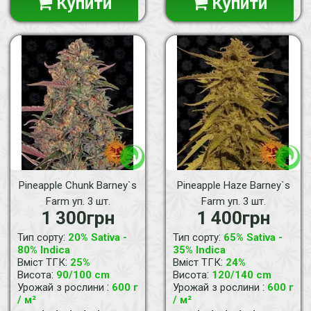
Купити
Купити
Pineapple Chunk Barney`s
Pineapple Haze Barney`s
Farm уп. 3 шт.
Farm уп. 3 шт.
1 300грн
1 400грн
:
:
Тип сорту
20% Sativa -
Тип сорту
65% Sativa -
80% Indica
35% Indica
:
:
Вміст ТГК
25%
Вміст ТГК
24%
:
:
Висота
90/100 cm
Висота
120/140 cm
:
:
Урожай з рослини
600 г
Урожай з рослини
600 г
/ м²
/ м²