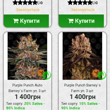
0
0
Закінчується
Закінчується
Купити
Купити
Purple Punch Auto
Purple Punch Barney`s
Barney`s Farm уп. 3 шт.
Farm уп. 3 шт.
1 400грн
1 400грн
:
:
Тип сорту
20% Sativa -
Тип сорту
10% Sativa -
80% Indica
90% Indica