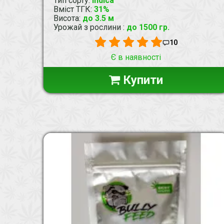
Тип сорту
:
Indica
Вміст ТГК
:
31%
Висота
:
до 3.5 м
Урожай з рослини
:
до 1500 гр.
10
Є в наявності
Купити