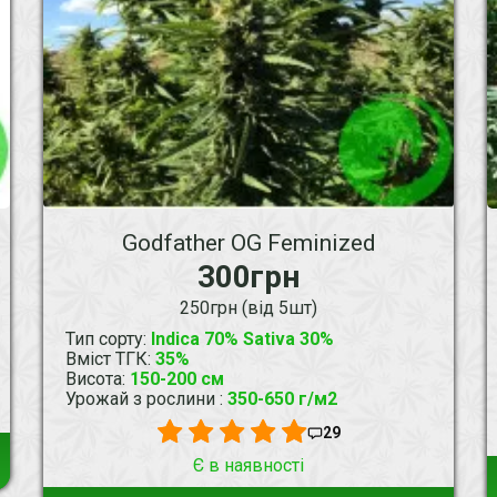
Godfather OG Feminized
300грн
250грн (від 5шт)
Тип сорту
:
Indica 70% Sativa 30%
Вміст ТГК
:
35%
Висота
:
150-200 см
Урожай з рослини
:
350-650 г/м2
29
Є в наявності