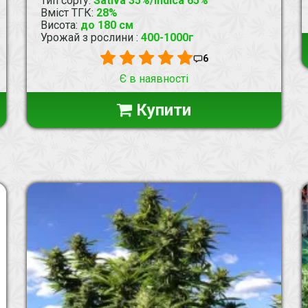
Тип сорту
:
Sativa 35%/Indica 65%
Вміст ТГК
:
28%
Висота
:
до 180 см
Урожай з рослини
:
400-1000г
6
Є в наявності
Купити