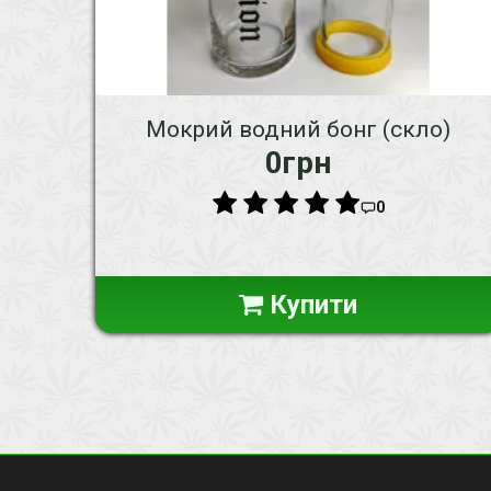
Мокрий водний бонг (скло)
0грн
0
Купити