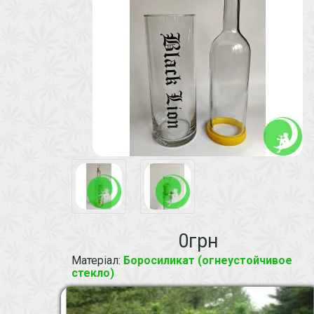
0грн
Матеріал
:
Боросиликат (огнеустойчивое
стекло)