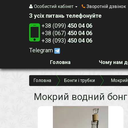
Особистий кабінет
Зворотній дзвінок
З усіх питань телефонуйте
+38 (099)
450 04 06
+38 (067)
450 04 06
+38 (093)
450 04 06
Telegram
Головна
Чому нам д
Головна
Бонги і трубки
Мокрий 
Мокрий водний бонг