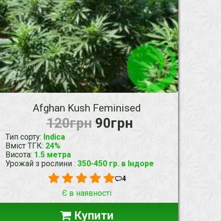
Afghan Kush Feminised
120грн
90грн
Тип сорту
:
Indica
Вміст ТГК
:
24%
Висота
:
1.5 метра
Урожай з рослини
:
350-450 гр. в Індоре
4
Є в наявності
Купити