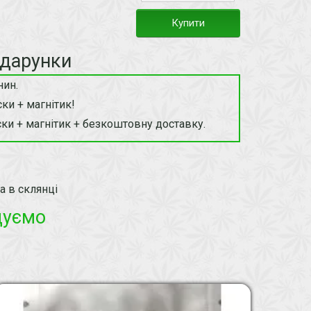
Купити
одарунки
нин.
ки + магнітик!
ки + магнітик + безкоштовну доставку.
а в склянці
дуємо