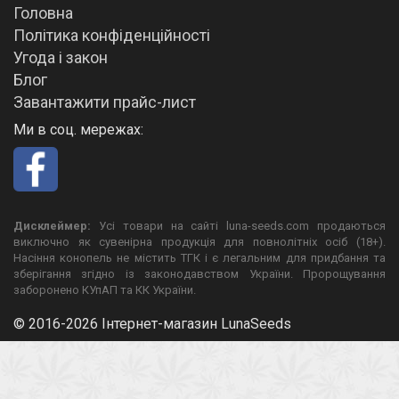
Головна
Політика конфіденційності
Угода і закон
Блог
Завантажити прайс-лист
Ми в соц. мережах:
Дисклеймер:
Усі товари на сайті luna-seeds.com продаються
виключно як сувенірна продукція для повнолітніх осіб (18+).
Насіння конопель не містить ТГК і є легальним для придбання та
зберігання згідно із законодавством України. Пророщування
заборонено КУпАП та КК України.
© 2016-2026 Інтернет-магазин LunaSeeds