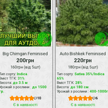
Big Chimgan Feminised
Auto Bishkek Feminised
200грн
220грн
160грн (від 5шт)
180грн (від 5шт)
:
:
Тип сорту
Indica
Тип сорту
Sativa 35%/Indica
:
Вміст ТГК
31%
65%
:
:
Висота
до 3.5 м
Вміст ТГК
28%
:
:
Урожай з рослини
до 1500
Висота
до 180 см
:
гр.
Урожай з рослини
400-1000г
10
6
Є в наявності
Є в наявності