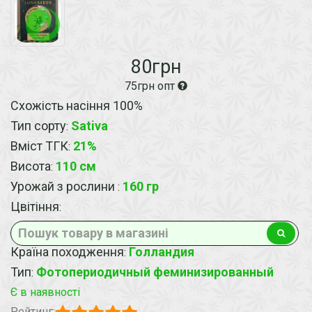
80грн
75грн опт
Схожість насіння 100%
Тип сорту
Sativa
:
Вміст ТГК
21%
:
Висота
110 см
:
Урожай з рослини
160 гр
:
Цвітіння
:
Країна походження
Голландия
:
Тип
Фотопериодичный феминизированный
:
Є в наявності
Рейтинг: