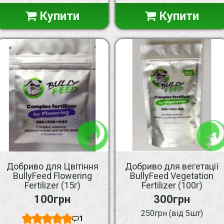
Купити
Купити
Добриво для Цвітіння
Добриво для вегетації
BullyFeed Flowering
BullyFeed Vegetation
Fertilizer (15г)
Fertilizer (100г)
100грн
300грн
250грн (від 5шт)
1