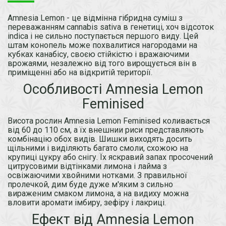
Amnesia Lemon - це відмінна гібридна суміш з
переважанням cannabis sativa в генетиці, хоч відсоток
indica і не сильно поступається першого виду. Цей
штам конопель може похвалитися нагородами на
кубках канабісу, своєю стійкістю і вражаючими
врожаями, незалежно від того вирощується він в
приміщенні або на відкритій території.
Особливості Amnesia Lemon
Feminised
Висота рослин Amnesia Lemon Feminised коливається
від 60 до 110 см, а їх внешнии риси представляють
комбінацію обох видів. Шишки виходять досить
щільними і виділяють багато смоли, схожою на
крупиці цукру або снігу. Їх яскравий запах просочений
цитрусовими відтінками лимона і лайма з
освіжаючими хвойними нотками. З правильної
пролечкой, дим буде дуже м'яким з сильно
вираженим смаком лимона, а на видиху можна
вловити аромати імбиру, зефіру і лакриці.
Ефект від Amnesia Lemon