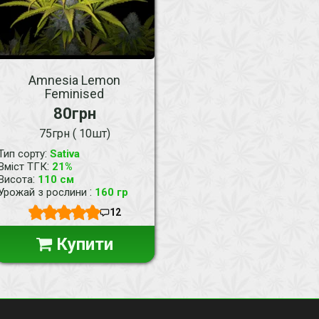
Amnesia Lemon
Feminised
80грн
75грн ( 10шт)
:
Тип сорту
Sativa
:
Вміст ТГК
21%
:
Висота
110 см
:
Урожай з рослини
160 гр
12
Купити