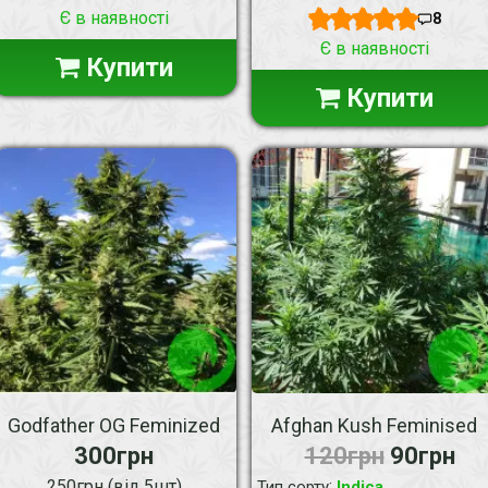
Є в наявності
8
Є в наявності
Купити
Купити
Godfather OG Feminized
Afghan Kush Feminised
300грн
120грн
90грн
250грн (від 5шт)
:
Тип сорту
Indica