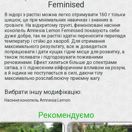
Feminised
В індорі з растіхі можна легко отримувати 160 г тільки
шишок, це при мінімальних навичках і знаннях в
гровінге. На відкритому грунті, фемінізовані насіння
конопель Amnesia Lemon Feminised показують себе
дуже добре, так як растіхі здатні переносити перепади
температур і стійкі до хвороб. Для отримання
максимального результату, все ж доведеться
попрацювати і дати кущах гідне місце для розвитку, а
також поливати і підгодовувати поживними
речовинами. Ефект хилиться більше до спектрами
сатіва, з її піднесеним ейфоричним впливом на розум,
а й індика не поступається в силі, даючи тілу
максимально розслаблюючу приємну вагу.
Вибрати іншу модифікацію:
Насіння конопель Amnesia Lemon
Рекомендуємо