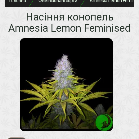
Головна
Фемінізовані сорти
Amnesia Lemon Feminis
Насіння конопель
Amnesia Lemon Feminised