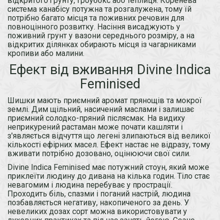
відкритого ґрунту, гроубокс або теплиця. Коренева
система канабісу потужна та розгалужена, тому їй
потрібно багато місця та поживних речовин для
повноцінного розвитку. Насіння висаджують у
поживний грунт у вазони середнього розміру, а на
відкритих ділянках обирають місця із чагарниками
кропиви або малини.
Ефект від вживання Divine Indica
Feminised
Шишки мають приємний аромат прянощів та мокрої
землі. Дим щільний, насичений маслами і залишає
приємний солодко-пряний післясмак. На видиху
неприкурений растаман може почати кашляти і
з'являється відчуття що легені злипаються від великої
кількості ефірних масел. Ефект настає не відразу, тому
вживати потрібно дозовано, оцінюючи свої сили.
Divine Indica Feminised має потужний стоун, який може
приклеїти людину до дивана на кілька годин. Тіло стає
невагомим і людина перебуває у прострації.
Проходить біль, спазми і поганий настрій, людина
позбавляється негативу, накопиченого за день. У
невеликих дозах сорт можна використовувати у