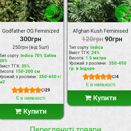
Godfather OG Feminized
Afghan Kush Feminised
300грн
120грн
90грн
250грн (від 5шт)
:
Тип сорту
Indica
:
Вміст ТГК
24%
:
Тип сорту
Indica 70% Sativa
:
Висота
1.5 метра
30%
:
Урожай з рослини
350-450
:
Вміст ТГК
35%
гр. в Індоре
:
Висота
150-200 см
:
Урожай з рослини
350-650 г/
4
м2
Є в наявності
29
Купити
Є в наявності
Купити
Переглянуті товари