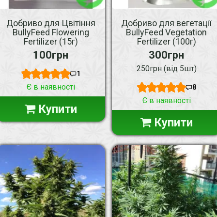
Добриво для Цвітіння
Добриво для вегетації
BullyFeed Flowering
BullyFeed Vegetation
Fertilizer (15г)
Fertilizer (100г)
100грн
300грн
250грн (від 5шт)
1
Є в наявності
8
Є в наявності
Купити
Купити