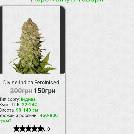
Divine Indica Feminised
200грн
150грн
:
Тип сорту
Індика
:
Вміст ТГК
22-24%
:
Висота
90-140 см
:
Урожай з рослини
450-800
гр/м2
0