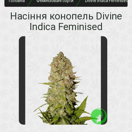
Головна
Фемінізовані сорти
Divine Indica Feminised
Насіння конопель Divine
Indica Feminised