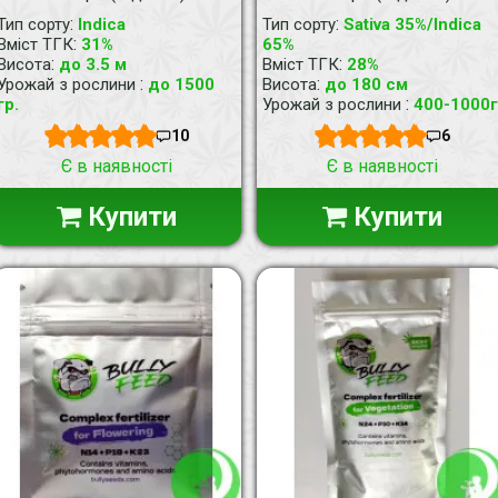
:
:
Тип сорту
Indica
Тип сорту
Sativa 35%/Indica
:
Вміст ТГК
31%
65%
:
:
Висота
до 3.5 м
Вміст ТГК
28%
:
:
Урожай з рослини
до 1500
Висота
до 180 см
:
гр.
Урожай з рослини
400-1000г
10
6
Є в наявності
Є в наявності
Купити
Купити