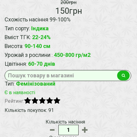
200грн
150грн
Схожість насіння 99-100%
Тип сорту
Індика
:
Вміст ТГК
22-24%
:
Висота
90-140 см
:
Урожай з рослини
450-800 гр/м2
:
Цвітіння
60-70 днів
:
Тип
Фемінізований
:
Є в наявності
Рейтинг:
Кількість покупок: 91
Кількість насіння