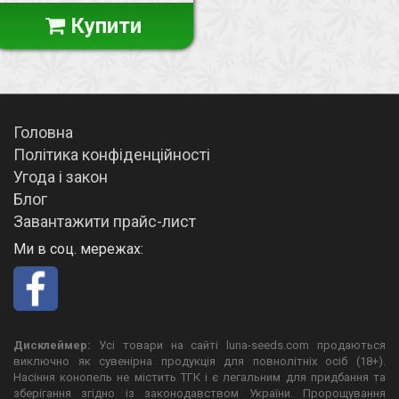
Купити
Головна
Політика конфіденційності
Угода і закон
Блог
Завантажити прайс-лист
Ми в соц. мережах:
Дисклеймер:
Усі товари на сайті luna-seeds.com продаються
виключно як сувенірна продукція для повнолітніх осіб (18+).
Насіння конопель не містить ТГК і є легальним для придбання та
зберігання згідно із законодавством України. Пророщування