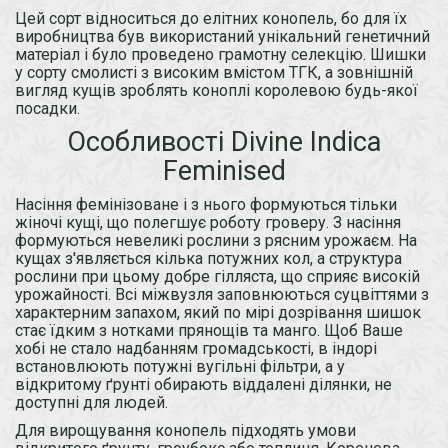
Цей сорт відноситься до елітних конопель, бо для їх
виробництва був використаний унікальний генетичний
матеріал і було проведено грамотну селекцію. Шишки
у сорту смолисті з високим вмістом ТГК, а зовнішній
вигляд кущів зроблять коноплі королевою будь-якої
посадки.
Особливості Divine Indica
Feminised
Насіння фемінізоване і з нього формуються тільки
жіночі кущі, що полегшує роботу гроверу. З насіння
формуються невеликі рослини з рясним урожаєм. На
кущах з'являється кілька потужних кол, а структура
рослини при цьому добре гілляста, що сприяє високій
урожайності. Всі міжвузля заповнюються суцвіттями з
характерним запахом, який по мірі дозрівання шишок
стає їдким з нотками прянощів та манго. Щоб Ваше
хобі не стало надбанням громадськості, в індорі
встановлюють потужні вугільні фільтри, а у
відкритому ґрунті обирають віддалені ділянки, не
доступні для людей.
Для вирощування конопель підходять умови