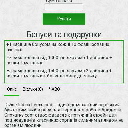
Сума заказа
Купити
Бонуси та подарунки
+1 насінина бонусом на кожні 10 фемінізованих
насінин.
На замовлення від 1000грн даруємо 1 добриво +
носки + магнітик!
На замовлення від 1500грн даруємо 2 добрива +
носки + магнітик + безкоштовну доставку.
Опис
Відгуки (0)
ЧАВО
Divine Indica Feminised - індикодомінантний сорт, який
був отриманий в результаті кропіткої роботи бридерів.
Спочатку сорт створювався як потужний стрейн для
поціновувачів класичних сортів із сильним впливом на
організм людини.