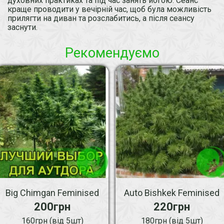
духовних практиках та під час занять йогою. Сеанс
краще проводити у вечірній час, щоб була можливість
прилягти на диван та розслабитись, а після сеансу
заснути.
Рекомендуємо
Big Chimgan Feminised
Auto Bishkek Feminised
200грн
220грн
160грн (від 5шт)
180грн (від 5шт)