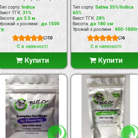
:
:
Тип сорту
Indica
Тип сорту
Sativa 35%/Indica
:
Вміст ТГК
31%
65%
:
:
Висота
до 3.5 м
Вміст ТГК
28%
:
:
Урожай з рослини
до 1500
Висота
до 180 см
:
гр.
Урожай з рослини
400-1000г
10
6
Є в наявності
Є в наявності
Купити
Купити