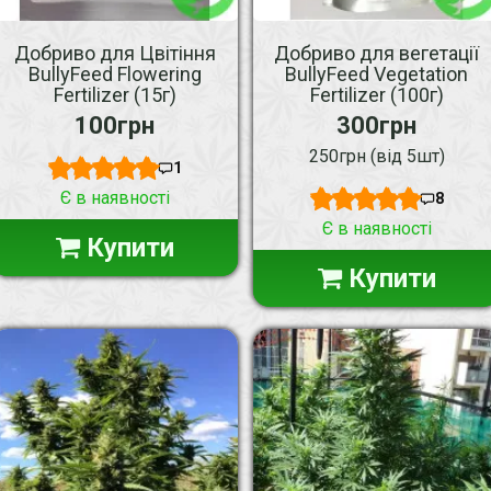
Добриво для Цвітіння
Добриво для вегетації
BullyFeed Flowering
BullyFeed Vegetation
Fertilizer (15г)
Fertilizer (100г)
100грн
300грн
250грн (від 5шт)
1
Є в наявності
8
Є в наявності
Купити
Купити