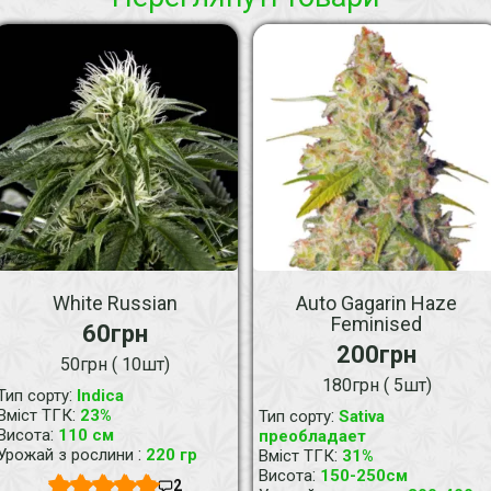
White Russian
Auto Gagarin Haze
Feminised
60грн
200грн
50грн ( 10шт)
180грн ( 5шт)
:
Тип сорту
Indica
:
Вміст ТГК
23%
:
Тип сорту
Sativa
:
Висота
110 см
преобладает
:
Урожай з рослини
220 гр
:
Вміст ТГК
31%
:
Висота
150-250см
2