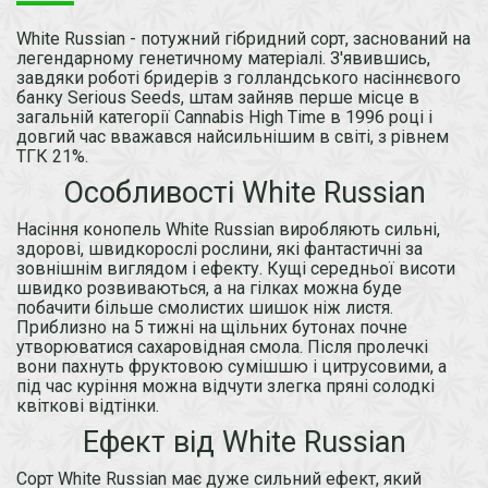
White Russian - потужний гібридний сорт, заснований на
легендарному генетичному матеріалі. З'явившись,
завдяки роботі бридерів з голландського насіннєвого
банку Serious Seeds, штам зайняв перше місце в
загальній категорії Cannabis High Time в 1996 році і
довгий час вважався найсильнішим в світі, з рівнем
ТГК 21%.
Особливості White Russian
Насіння конопель White Russian виробляють сильні,
здорові, швидкорослі рослини, які фантастичні за
зовнішнім виглядом і ефекту. Кущі середньої висоти
швидко розвиваються, а на гілках можна буде
побачити більше смолистих шишок ніж листя.
Приблизно на 5 тижні на щільних бутонах почне
утворюватися сахаровідная смола. Після пролечкі
вони пахнуть фруктовою сумішшю і цитрусовими, а
під час куріння можна відчути злегка пряні солодкі
квіткові відтінки.
Ефект від White Russian
Сорт White Russian має дуже сильний ефект, який