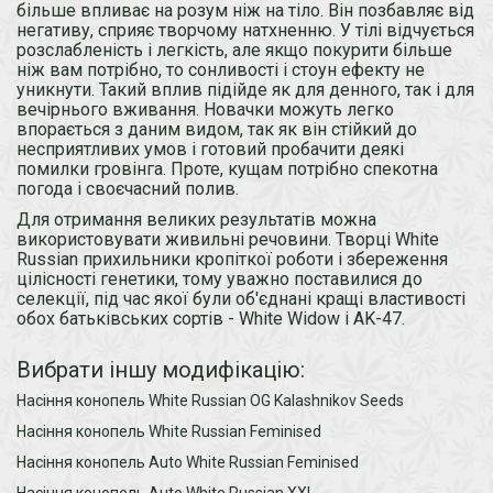
більше впливає на розум ніж на тіло. Він позбавляє від
негативу, сприяє творчому натхненню. У тілі відчується
розслабленість і легкість, але якщо покурити більше
ніж вам потрібно, то сонливості і стоун ефекту не
уникнути. Такий вплив підійде як для денного, так і для
вечірнього вживання. Новачки можуть легко
впорається з даним видом, так як він стійкий до
несприятливих умов і готовий пробачити деякі
помилки гровінга. Проте, кущам потрібно спекотна
погода і своєчасний полив.
Для отримання великих результатів можна
використовувати живильні речовини. Творці White
Russian прихильники кропіткої роботи і збереження
цілісності генетики, тому уважно поставилися до
селекції, під час якої були об'єднані кращі властивості
обох батьківських сортів - White Widow і AK-47.
Вибрати іншу модифікацію:
Насіння конопель White Russian OG Kalashnikov Seeds
Насіння конопель White Russian Feminised
Насіння конопель Auto White Russian Feminised
Насіння конопель Auto White Russian XXL