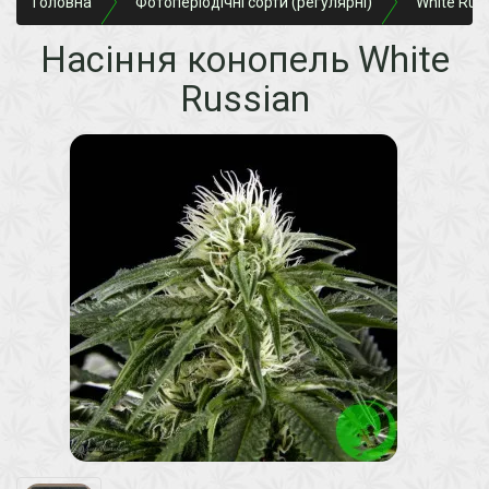
Головна
Фотоперіодічні сорти (регулярні)
White Rus
Насіння конопель White
Russian