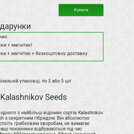
Купити
одарунки
нин.
ки + магнітик!
ки + магнітик + безкоштовну доставку.
інальній упаковці, по 3 або 5 шт
Kalashnikov Seeds
 одного з найбільш відомих сортів Kalashnikov
h з секретним гібридом. Він абсолютно
истоїть грибковим хворобам, не вимагає
ращі показники відбуваються під час