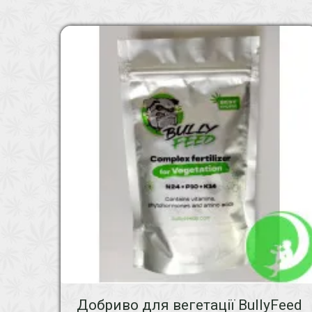
Добриво для вегетації BullyFeed