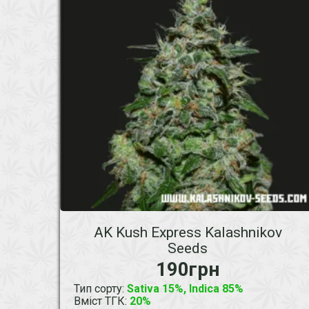
AK Kush Express Kalashnikov
Seeds
190грн
Тип сорту
:
Sativa 15%, Indica 85%
Вміст ТГК
:
20%