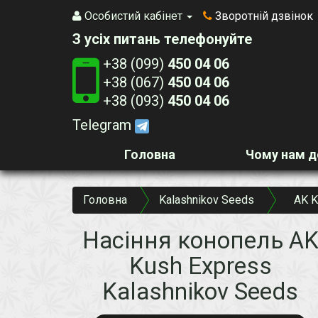
Особистий кабінет
Зворотній дзвінок
З усіх питань телефонуйте
+38 (099)
450 04 06
+38 (067)
450 04 06
+38 (093)
450 04 06
Telegram
Головна
Чому нам д
Головна
Kalashnikov Seeds
AK K
Насіння конопель A
Kush Express
Kalashnikov Seeds