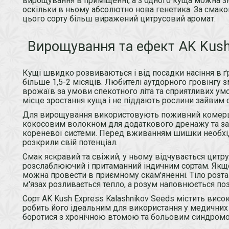
вирощування в приміщенні, а з одного куща можна 
оскільки в ньому абсолютно нова генетика. За смаком 
цього сорту більш виражений цитрусовий аромат.
Вирощування та ефект AK Kush 
Кущі швидко розвиваються і від посадки насіння в ґ
більше 1,5-2 місяців. Любителі аутдорного гровінгу
врожаїв за умови спекотного літа та сприятливих ум
місце зростання куща і не піддають рослини зайвим 
Для вирощування використовують поживний комерці
кокосовим волокном для додаткового дренажу та зап
кореневої системи. Перед вживанням шишки необхід
розкрили свій потенціал.
Смак яскравий та свіжий, у ньому відчувається цитру
розслаблюючий і притаманний індичним сортам. Якщ
можна провести в приємному скам'яненні. Тіло розт
м'язах розливається тепло, а розум наповнюється п
Сорт AK Kush Express Kalashnikov Seeds містить висо
робить його ідеальним для використання у медичних 
боротися з хронічною втомою та больовим синдром