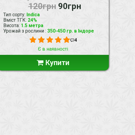
120грн
90грн
Тип сорту
:
Indica
Вміст ТГК
:
24%
Висота
:
1.5 метра
Урожай з рослини
:
350-450 гр. в Індоре
4
Є в наявності
Купити