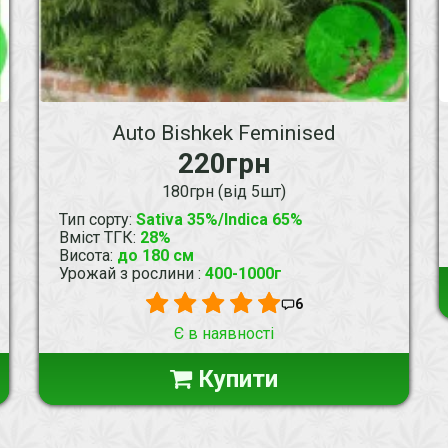
Auto Bishkek Feminised
220грн
180грн (від 5шт)
Тип сорту
:
Sativa 35%/Indica 65%
Вміст ТГК
:
28%
Висота
:
до 180 см
Урожай з рослини
:
400-1000г
6
Є в наявності
Купити