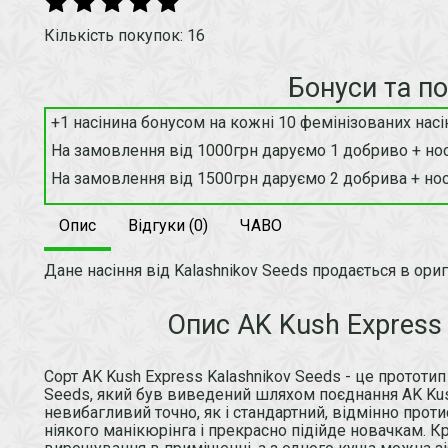
Кількість покупок: 16
Бонуси та п
+1 насінина бонусом на кожні 10 фемінізованих насі
На замовлення від 1000грн даруємо 1 добриво + нос
На замовлення від 1500грн даруємо 2 добрива + нос
Опис
Відгуки (0)
ЧАВО
Дане насіння від Kalashnikov Seeds продається в ориг
Опис AK Kush Express 
Сорт AK Kush Express Kalashnikov Seeds - це прототип
Seeds, який був виведений шляхом поєднання AK Kus
невибагливий точно, як і стандартний, відмінно прот
ніякого манікюрінга і прекрасно підійде новачкам. К