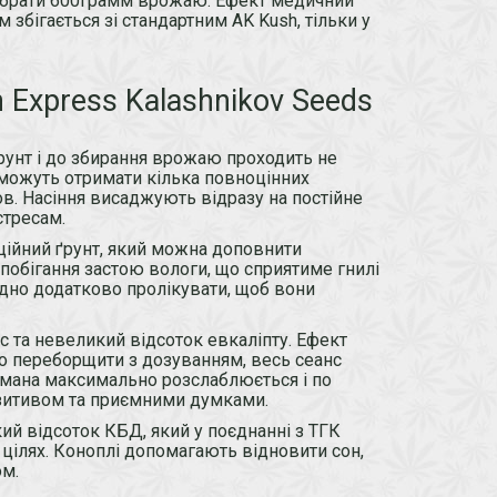
зібрати 600грамм врожаю. Ефект медичний
збігається зі стандартним AK Kush, тільки у
Express Kalashnikov Seeds
рунт і до збирання врожаю проходить не
 зможуть отримати кілька повноцінних
ов. Насіння висаджують відразу на постійне
стресам.
йний ґрунт, який можна доповнити
обігання застою вологи, що сприятиме гнилі
но додатково пролікувати, щоб вони
с та невеликий відсоток евкаліпту. Ефект
о переборщити з дозуванням, весь сеанс
амана максимально розслаблюється і по
озитивом та приємними думками.
кий відсоток КБД, який у поєднанні з ТГК
цілях. Коноплі допомагають відновити сон,
ом.