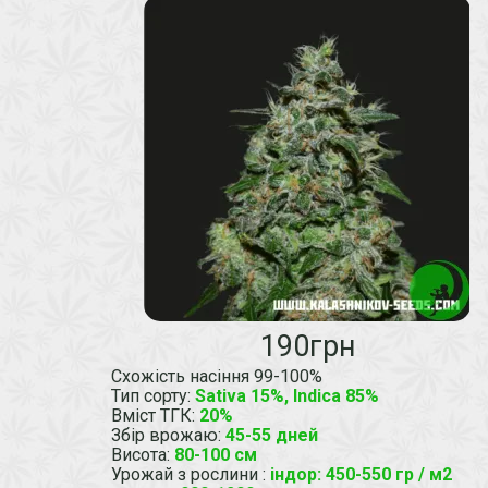
190грн
Схожість насіння 99-100%
Тип сорту
:
Sativa 15%, Indica 85%
Вміст ТГК
:
20%
Збір врожаю
:
45-55 дней
Висота
:
80-100 см
Урожай з рослини
:
індор: 450-550 гр / м2