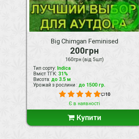
Big Chimgan Feminised
200грн
160грн (від 5шт)
Тип сорту
:
Indica
Вміст ТГК
:
31%
Висота
:
до 3.5 м
Урожай з рослини
:
до 1500 гр.
10
Є в наявності
Купити