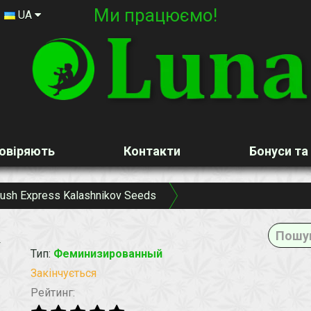
Ми працюємо!
UA
овіряють
Контакти
Бонуси та
ush Express Kalashnikov Seeds
K
Тип
:
Феминизированный
Закінчується
Рейтинг: