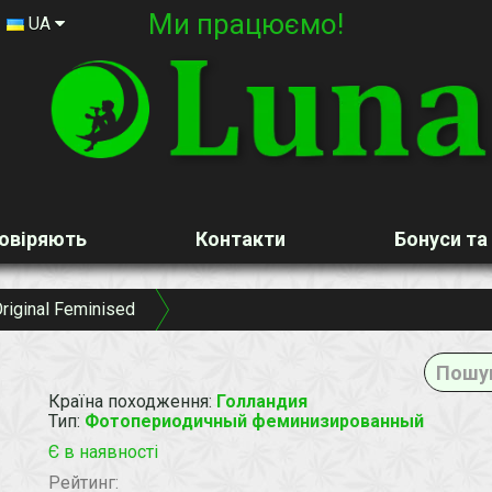
Ми працюємо!
UA
овіряють
Контакти
Бонуси та
riginal Feminised
Країна походження
:
Голландия
Тип
:
Фотопериодичный феминизированный
Є в наявності
Рейтинг: