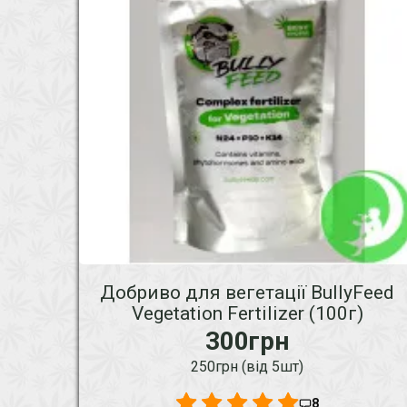
Добриво для вегетації BullyFeed
Vegetation Fertilizer (100г)
300грн
250грн (від 5шт)
8