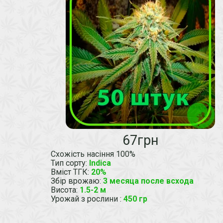
67грн
Схожість насіння 100%
Тип сорту
:
Indica
Вміст ТГК
:
20%
Збір врожаю
:
3 месяца после всхода
Висота
:
1.5-2 м
Урожай з рослини
:
450 гр