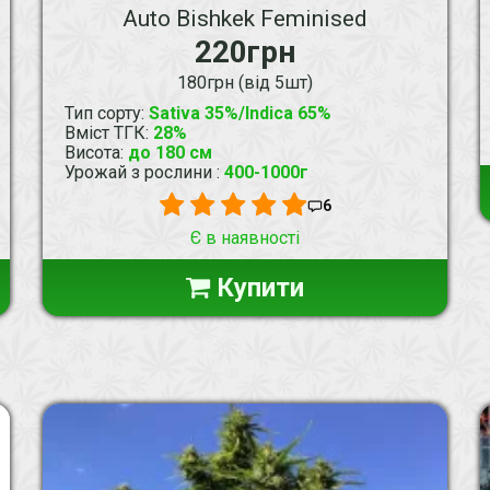
Auto Bishkek Feminised
220грн
180грн (від 5шт)
Тип сорту
:
Sativa 35%/Indica 65%
Вміст ТГК
:
28%
Висота
:
до 180 см
Урожай з рослини
:
400-1000г
6
Є в наявності
Купити