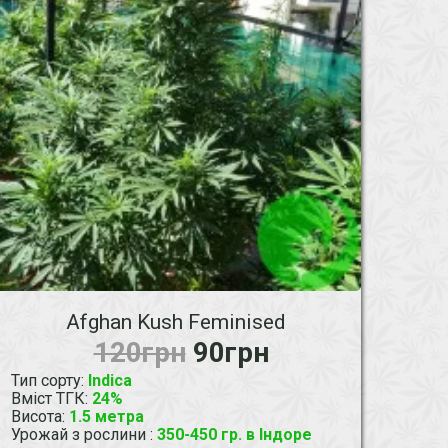
Afghan Kush Feminised
120грн
90грн
Тип сорту
:
Indica
Вміст ТГК
:
24%
Висота
:
1.5 метра
Урожай з рослини
:
350-450 гр. в Індоре