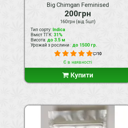
Big Chimgan Feminised
200грн
160грн (від 5шт)
Тип сорту
:
Indica
Вміст ТГК
:
31%
Висота
:
до 3.5 м
Урожай з рослини
:
до 1500 гр.
10
Є в наявності
Купити