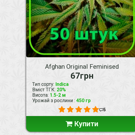
Afghan Original Feminised
67грн
Тип сорту
:
Indica
Вміст ТГК
:
20%
Висота
:
1.5-2 м
Урожай з рослини
:
450 гр
5
Купити