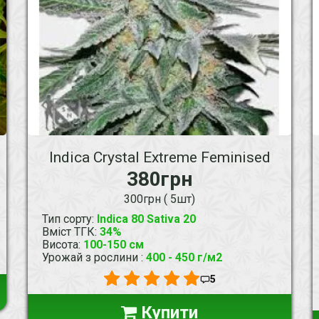
Indica Crystal Extreme Feminised
380грн
300грн ( 5шт)
Тип сорту
:
Indica 80 Sativa 20
Вміст ТГК
:
34%
Висота
:
100-150 см
Урожай з рослини
:
400 - 450 г/м2
5
Купити