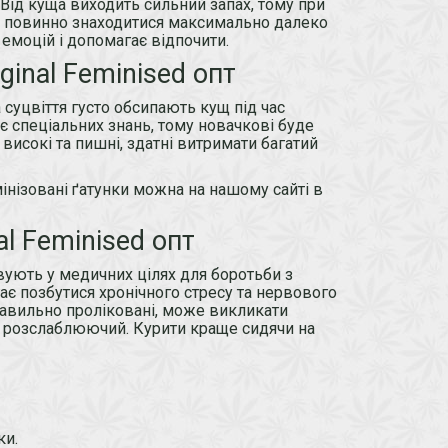
. Від куща виходить сильний запах, тому при
ущ повинно знаходитися максимально далеко
емоцій і допомагає відпочити.
ginal Feminised опт
 суцвіття густо обсипають кущ під час
бує спеціальних знань, тому новачкові буде
високі та пишні, здатні витримати багатий
мінізовані ґатунки можна на нашому сайті в
al Feminised опт
овують у медичних цілях для боротьби з
є позбутися хронічного стресу та нервового
авильно проліковані, може викликати
й, розслаблюючий. Курити краще сидячи на
ки.