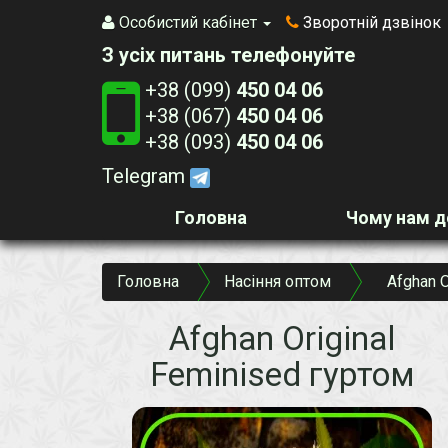
Особистий кабінет
Зворотній дзвінок
З усіх питань телефонуйте
+38 (099)
450 04 06
+38 (067)
450 04 06
+38 (093)
450 04 06
Telegram
Головна
Чому нам д
Головна
Насіння оптом
Afghan O
Afghan Original
Feminised гуртом