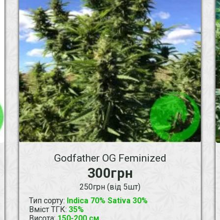
Godfather OG Feminized
300грн
250грн (від 5шт)
Тип сорту
:
Indica 70% Sativa 30%
Вміст ТГК
:
35%
Висота
:
150-200 см