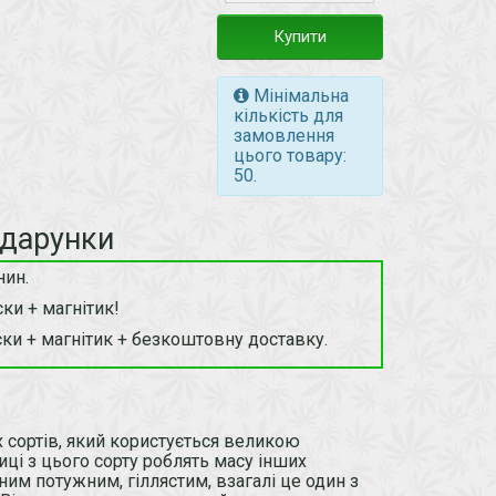
Купити
Мінімальна
кількість для
замовлення
цього товару:
50.
одарунки
нин.
ки + магнітик!
ки + магнітик + безкоштовну доставку.
их сортів, який користується великою
иці з цього сорту роблять масу інших
им потужним, гіллястим, взагалі це один з