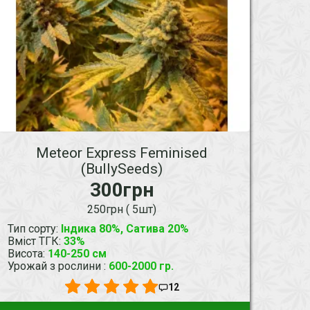
Meteor Express Feminised
(BullySeeds)
300грн
250грн ( 5шт)
Тип сорту
:
Індика 80%, Сатива 20%
Вміст ТГК
:
33%
Висота
:
140-250 см
Урожай з рослини
:
600-2000 гр.
12