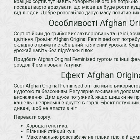
кращих сортів тут навіть говорити нічого не потрібно
посадці варто врахувати, що місце де буде рости к
від людей. Добре розслабляє дарує масу позитивних 
Особливості Afghan Ori
Сорт стійкий до грибкових захворювань та цвілі, хоча
цвітіння. Гровінг Afghan Original Feminised опт потре
складно отримати стабільний та якісний урожай. Кущі 
урожай навіть без підв'язки гілок.
Придбати Afghan Original Feminised гуртом та інші фе
розділі Фемінізовані ґатунки.
Ефект Afghan Origin
Сорт Afghan Original Feminised опт активно використ
нудотою та безсонням. Регулярне вживання допомага
виснаження. Дим дуже потужний, якщо шишки не пр
кашель і неприємні відчуття в горлі. Ефект потужни
дивані, щоб не впасти з ніг.
Переваги сорту:
Хороша генетика.
Більший стійкий кущ.
Максимально розслабляє не тільки тіло, а й дум