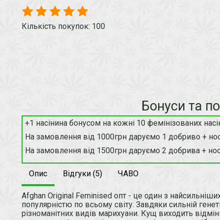
Кількість покупок: 100
Бонуси та п
+1 насінина бонусом на кожні 10 фемінізованих насі
На замовлення від 1000грн даруємо 1 добриво + нос
На замовлення від 1500грн даруємо 2 добрива + нос
Опис
Відгуки (5)
ЧАВО
Afghan Original Feminised опт - це один з найсильніш
популярністю по всьому світу. Завдяки сильній генет
різноманітних видів марихуани. Кущ виходить відмінн