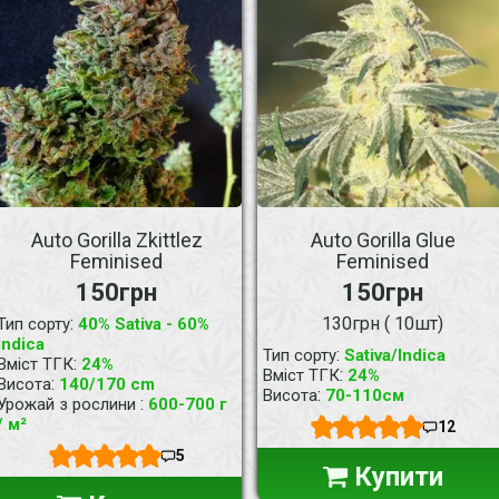
Auto Gorilla Zkittlez
Auto Gorilla Glue
Feminised
Feminised
150грн
150грн
:
130грн ( 10шт)
Тип сорту
40% Sativa - 60%
Indica
:
Тип сорту
Sativa/Indica
:
Вміст ТГК
24%
:
Вміст ТГК
24%
:
Висота
140/170 cm
:
Висота
70-110см
:
Урожай з рослини
600-700 г
/ м²
12
5
Купити