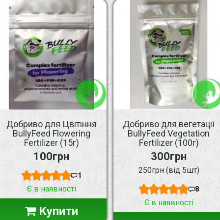
Добриво для Цвітіння
Добриво для вегетації
BullyFeed Flowering
BullyFeed Vegetation
Fertilizer (15г)
Fertilizer (100г)
100грн
300грн
250грн (від 5шт)
1
Є в наявності
8
Є в наявності
Купити