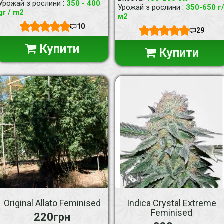
:
Урожай з рослини
350 - 400
:
Урожай з рослини
350-650 г
gr / m2
м2
10
29
Купити
Купити
Original Allato Feminised
Indica Crystal Extreme
Feminised
220грн