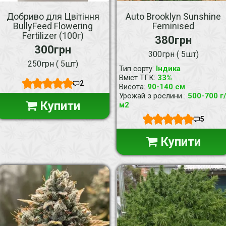
Добриво для Цвітіння
Auto Brooklyn Sunshine
BullyFeed Flowering
Feminised
Fertilizer (100г)
380грн
300грн
300грн ( 5шт)
250грн ( 5шт)
:
Тип сорту
Індика
:
Вміст ТГК
33%
2
:
Висота
90-140 см
:
Урожай з рослини
500-700 г
Купити
м2
5
Купити