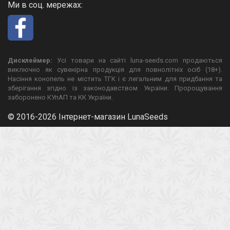
Ми в соц. мережах:
Дисклеймер:
Усі товари на сайті luna-seeds.com продаються
виключно як сувенірна продукція для повнолітніх осіб (18+).
Насіння конопель не містить ТГК і є легальним для придбання та
зберігання згідно із законодавством України. Пророщування
заборонено КУпАП та КК України.
© 2016-2026 Інтернет-магазин LunaSeeds