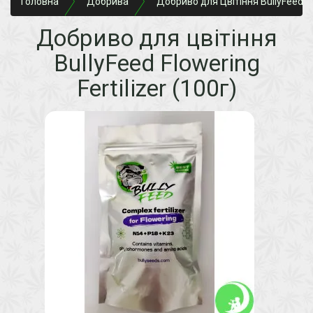
Головна
Добрива
Добриво для Цвітіння BullyFeed Flo
Добриво для цвітіння
BullyFeed Flowering
Fertilizer (100г)