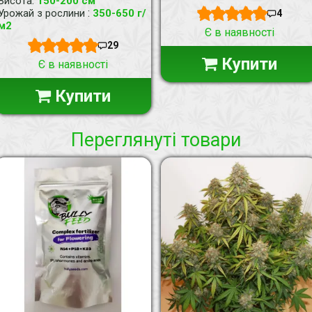
:
Висота
150-200 см
:
Урожай з рослини
350-650 г/
4
м2
Є в наявності
29
Купити
Є в наявності
Купити
Переглянуті товари