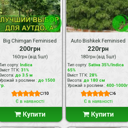
Big Chimgan Feminised
Auto Bishkek Feminised
200грн
220грн
160грн (від 5шт)
180грн (від 5шт)
:
:
Тип сорту
Indica
Тип сорту
Sativa 35%/Indica
:
Вміст ТГК
31%
65%
:
:
Висота
до 3.5 м
Вміст ТГК
28%
:
:
Урожай з рослини
до 1500
Висота
до 180 см
:
гр.
Урожай з рослини
400-1000г
10
6
Є в наявності
Є в наявності
Купити
Купити