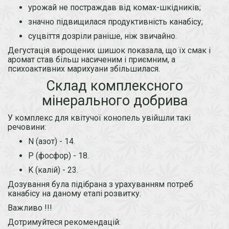
урожай не постраждав від комах-шкідників;
значно підвищилася продуктивність канабісу;
суцвіття дозріли раніше, ніж звичайно.
Дегустація вирощених шишок показала, що їх смак і
аромат став більш насиченим і приємним, а
психоактивних марихуани збільшилася.
Склад комплексного
мінерального добрива
У комплекс для квітучої конопель увійшли такі
речовини:
N (азот) - 14.
P (фосфор) - 18.
K (калій) - 23.
Дозування була підібрана з урахуванням потреб
канабісу на даному етапі розвитку.
Важливо !!!
Дотримуйтеся рекомендацій: