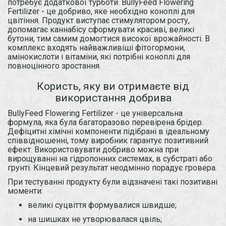
потребує додаткової турботи. BullyFeed Flowering
Fertilizer - це добриво, яке необхідно коноплі для
цвітіння. Продукт виступає стимулятором росту,
допомагає каннабісу сформувати красиві, великі
бутони, тим самим домогтися високої врожайності. В
комплекс входять найважливіші фітогормони,
амінокислоти і вітаміни, які потрібні коноплі для
повноцінного зростання.
Користь, яку ви отримаєте від
використання добрива
BullyFeed Flowering Fertilizer - це універсальна
формула, яка була багаторазово перевірена брідер.
Дефіцитні хімічні компоненти підібрані в ідеальному
співвідношенні, тому виробник гарантує позитивний
ефект. Використовувати добриво можна при
вирощуванні на гідропонних системах, в субстраті або
грунті. Кінцевий результат неодмінно порадує гровера.
При тестуванні продукту були відзначені такі позитивні
моменти:
великі суцвіття формувалися швидше;
на шишках не утворювалася цвіль;