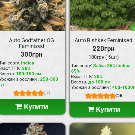
Auto Godfather OG
Auto Bishkek Feminised
Feminised
220грн
300грн
180грн ( 5шт)
:
Тип сорту
Indica
:
Тип сорту
Sativa 35%/Indica
:
Вміст ТГК
28%
65%
:
Висота
100-150 см
:
Вміст ТГК
28%
:
Урожай з рослини
250-500
:
Висота
до 180 см
гр
:
Урожай з рослини
400-1000г
1
6
Купити
Купити