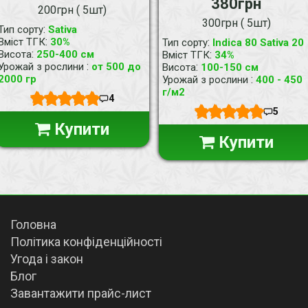
380грн
200грн ( 5шт)
300грн ( 5шт)
:
Тип сорту
Sativa
:
Вміст ТГК
30%
:
Тип сорту
Indica 80 Sativa 20
:
Висота
250-400 см
:
Вміст ТГК
34%
:
Урожай з рослини
от 500 до
:
Висота
100-150 см
2000 гр
:
Урожай з рослини
400 - 450
г/м2
4
5
Купити
Купити
Головна
Політика конфіденційності
Угода і закон
Блог
Завантажити прайс-лист