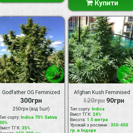
Купити
Godfather OG Feminized
Afghan Kush Feminised
300грн
120грн
90грн
250грн (від 5шт)
:
Тип сорту
Indica
:
Вміст ТГК
24%
:
Тип сорту
Indica 70% Sativa
:
Висота
1.5 метра
30%
:
Урожай з рослини
350-450
:
Вміст ТГК
35%
гр. в Індоре