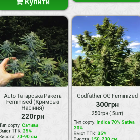
Купити
Auto Татарська Ракета
Godfather OG Feminized
Feminised (Кримські
300грн
Насіння)
250грн ( 5шт)
220грн
:
Тип сорту
Indica 70% Sativa
:
Тип сорту
Сатива
30%
:
Вміст ТГК
25%
:
Вміст ТГК
35%
:
Висота
70-90 см
:
Висота
150-200 см