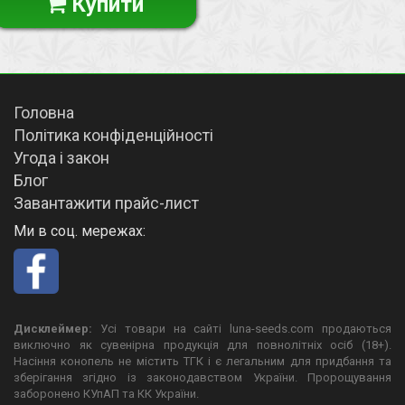
Купити
Головна
Політика конфіденційності
Угода і закон
Блог
Завантажити прайс-лист
Ми в соц. мережах:
Дисклеймер:
Усі товари на сайті luna-seeds.com продаються
виключно як сувенірна продукція для повнолітніх осіб (18+).
Насіння конопель не містить ТГК і є легальним для придбання та
зберігання згідно із законодавством України. Пророщування
заборонено КУпАП та КК України.