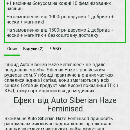
+1 насінина бонусом на кожні 10 фемінізованих
насінин.
На замовлення від 1000грн даруємо 1 добриво +
носки + магнітик!
На замовлення від 1500грн даруємо 2 добрива +
носки + магнітик + безкоштовну доставку.
Опис
Відгуки (2)
ЧАВО
Гібрид Auto Siberian Haze Feminised - це вдале
поєднання стрейна Siberian Haze з російським
рудералісом. У гібриді практично в рівних частках
сплелися індика і сатіва, вони змагаються у всіх
сенсах. Готовий продукт має високі показники ТГК і
КБД, тому сорт відноситься до медичних.
Ефект від Auto Siberian Haze
Feminised
Вживання Auto Siberian Haze Feminised приносить
растаманам виключно задоволення: проліковані
шишки за смаком нагадують лайм, ефект від