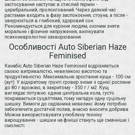
застосування наступає в стислий термін -
церебральний, пролонгований. Через деякий час
растаман входить в фазу заспокоєння, стоуна, а після -
занурюється в глибокий, здоровий сон.
Рекомендується для куріння людям, охочим зняти
моральне і фізичне напруження, вилікувати
психоневрологічні захворювання.
Особливості Auto Siberian Haze
Feminised
Канабіс Auto Siberian Haze Feminised відрізняється
своєю витривалістю, невеликою висотою та
продуктивністю. Максимальне зростання куща - 100 см
(аут). У відкритому грунті гровер зніме з однієї рослини
до 80 г врожаю, в закритому - 350 г / м2. Кущ
виглядає потужно: єдина центральна кола, густо
покривається суцвіттями, тому нагадує одну суцільну
шишку. Вимоги до садівника невеликі: йому потрібно
забезпечити достатній полив, вчасно вносити добрива.
Можна використовувати улюблену техніку
вирощування - шишки на фініші стануть ще смачніше і
смолисті.