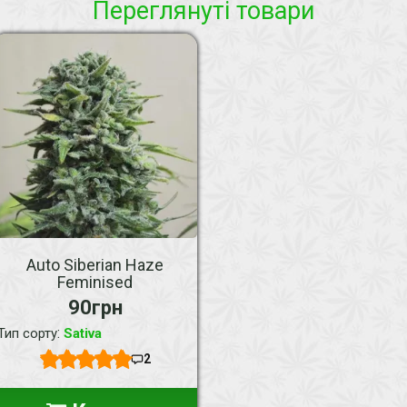
Переглянуті товари
Auto Siberian Haze
Feminised
90грн
:
Тип сорту
Sativa
2