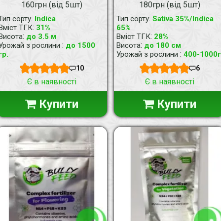
160грн (від 5шт)
180грн (від 5шт)
:
:
Тип сорту
Indica
Тип сорту
Sativa 35%/Indica
:
Вміст ТГК
31%
65%
:
:
Висота
до 3.5 м
Вміст ТГК
28%
:
:
Урожай з рослини
до 1500
Висота
до 180 см
:
гр.
Урожай з рослини
400-1000г
10
6
Є в наявності
Є в наявності
Купити
Купити