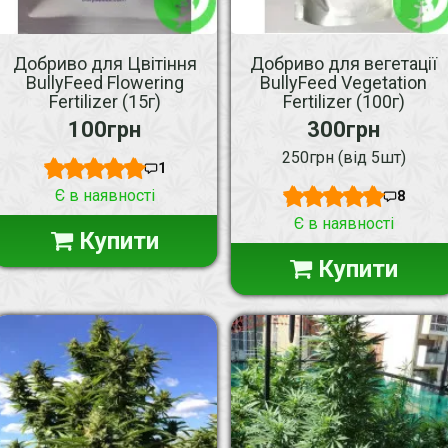
Добриво для Цвітіння
Добриво для вегетації
BullyFeed Flowering
BullyFeed Vegetation
Fertilizer (15г)
Fertilizer (100г)
100грн
300грн
250грн (від 5шт)
1
Є в наявності
8
Є в наявності
Купити
Купити