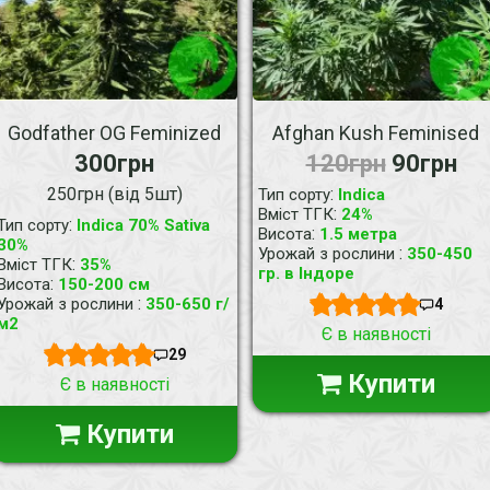
Godfather OG Feminized
Afghan Kush Feminised
300грн
120грн
90грн
250грн (від 5шт)
:
Тип сорту
Indica
:
Вміст ТГК
24%
:
Тип сорту
Indica 70% Sativa
:
Висота
1.5 метра
30%
:
Урожай з рослини
350-450
:
Вміст ТГК
35%
гр. в Індоре
:
Висота
150-200 см
:
Урожай з рослини
350-650 г/
4
м2
Є в наявності
29
Купити
Є в наявності
Купити