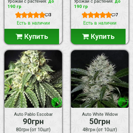
:
:
Урожай с растения
до
Урожай с растения
до
190 гр
190 гр
3
7
Есть в наличии
Есть в наличии
Купить
Купить
Auto Pablo Escobar
Auto White Widow
90грн
50грн
80грн (от 10шт)
48грн (от 10шт)