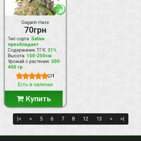
Gagarin Haze
70грн
:
Тип сорта
Sativa
преобладает
:
Содержание ТГК
31%
:
Высота
150-250см
:
Урожай с растения
300-
400 гр
1
Есть в наличии
Купить
|<
<
5
6
7
8
12
13
>
>|