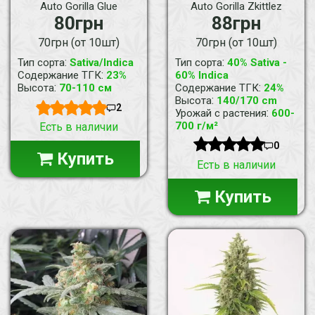
Auto Gorilla Glue
Auto Gorilla Zkittlez
80грн
88грн
70грн (от 10шт)
70грн (от 10шт)
:
:
Тип сорта
Sativa/Indica
Тип сорта
40% Sativa -
:
Содержание ТГК
23%
60% Indica
:
:
Высота
70-110 см
Содержание ТГК
24%
:
Высота
140/170 cm
2
:
Урожай с растения
600-
700 г/м²
Есть в наличии
0
Купить
Есть в наличии
Купить