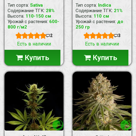
:
:
Тип сорта
Sativa
Тип сорта
Indica
:
:
Содержание ТГК
28%
Содержание ТГК
21%
:
:
Высота
110-150 см
Высота
110 см
:
:
Урожай с растения
600-
Урожай с растения
до
800 г/м2
250 гр
2
3
Есть в наличии
Есть в наличии
Купить
Купить