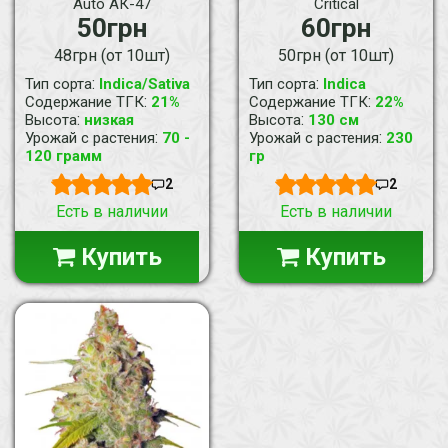
Auto АК-47
Critical
50грн
60грн
48грн (от 10шт)
50грн (от 10шт)
:
:
Тип сорта
Indica/Sativa
Тип сорта
Indica
:
:
Содержание ТГК
21%
Содержание ТГК
22%
:
:
Высота
низкая
Высота
130 см
:
:
Урожай с растения
70 -
Урожай с растения
230
120 грамм
гр
2
2
Есть в наличии
Есть в наличии
Купить
Купить