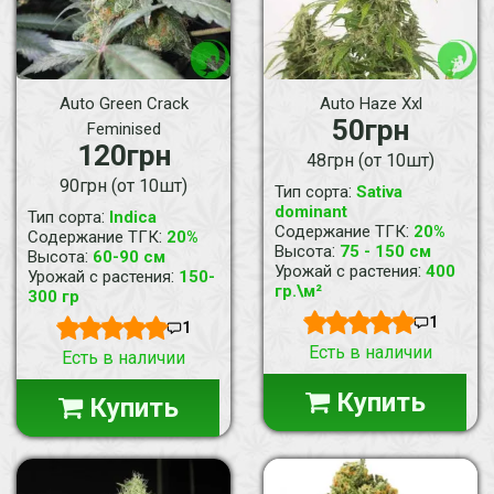
Auto Green Crack
Auto Haze Xxl
50грн
Feminised
120грн
48грн (от 10шт)
90грн (от 10шт)
:
Тип сорта
Sativa
dominant
:
Тип сорта
Indica
:
Содержание ТГК
20%
:
Содержание ТГК
20%
:
Высота
75 - 150 см
:
Высота
60-90 см
:
Урожай с растения
400
:
Урожай с растения
150-
гр.\м²
300 гр
1
1
Есть в наличии
Есть в наличии
Купить
Купить