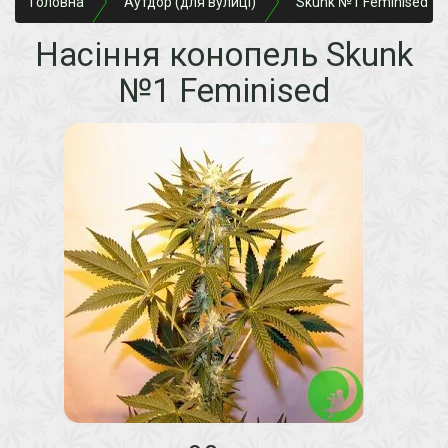
Головна
Аутдор (для вулиці)
Skunk №1 Feminised
Насіння конопель Skunk
№1 Feminised