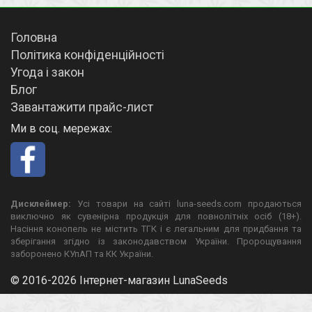
Головна
Політика конфіденційності
Угода і закон
Блог
Завантажити прайс-лист
Ми в соц. мережах:
Дисклеймер:
Усі товари на сайті luna-seeds.com продаються
виключно як сувенірна продукція для повнолітніх осіб (18+).
Насіння конопель не містить ТГК і є легальним для придбання та
зберігання згідно із законодавством України. Пророщування
заборонено КУпАП та КК України.
© 2016-2026 Інтернет-магазин LunaSeeds