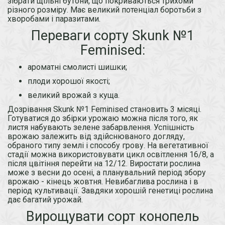
зібрати щільні бутони, що покриваються трихоми
різного розміру. Має великий потенціал боротьби з
хворобами і паразитами.
Переваги сорту Skunk №1
Feminised:
ароматні смолисті шишки;
плоди хорошої якості;
великий врожай з куща.
Дозрівання Skunk №1 Feminised становить 3 місяці.
Готуватися до збірки урожаю можна після того, як
листя набувають зелене забарвлення. Успішність
врожаю залежить від здійснюваного догляду,
обраного типу землі і способу грову. На вегетативної
стадії можна використовувати цикл освітлення 16/8, а
після цвітіння перейти на 12/12. Виростати рослина
може з весни до осені, а планувальний період збору
врожаю - кінець жовтня. Невибаглива рослина і в
період культивації. Завдяки хорошій генетиці рослина
дає багатий урожай.
Вирощувати сорт конопель