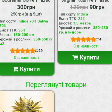
Godfather OG Feminized
Afghan Kush Feminised
300грн
120грн
90грн
250грн (від 5шт)
:
Тип сорту
Indica
:
Вміст ТГК
24%
:
Тип сорту
Indica 70% Sativa
:
Висота
1.5 метра
30%
:
Урожай з рослини
350-450
:
Вміст ТГК
35%
гр. в Індоре
:
Висота
150-200 см
:
Урожай з рослини
350-650 г/
4
м2
Є в наявності
29
Купити
Є в наявності
Купити
Переглянуті товари