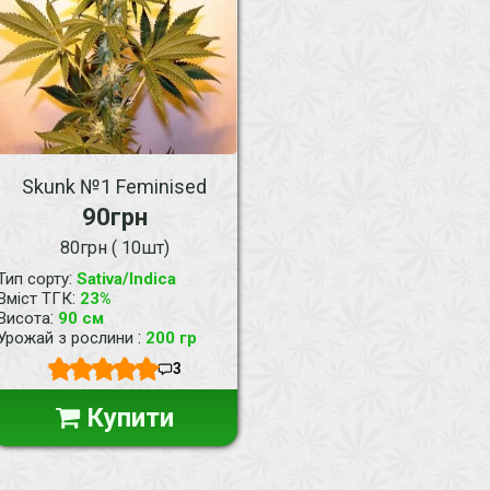
Skunk №1 Feminised
90грн
80грн ( 10шт)
:
Тип сорту
Sativa/Indica
:
Вміст ТГК
23%
:
Висота
90 см
:
Урожай з рослини
200 гр
3
Купити