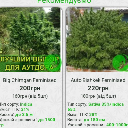
Рекомендуємо
Big Chimgan Feminised
Auto Bishkek Feminised
200грн
220грн
160грн (від 5шт)
180грн (від 5шт)
:
:
Тип сорту
Indica
Тип сорту
Sativa 35%/Indica
:
Вміст ТГК
31%
65%
:
:
Висота
до 3.5 м
Вміст ТГК
28%
:
:
Урожай з рослини
до 1500
Висота
до 180 см
:
гр.
Урожай з рослини
400-1000г