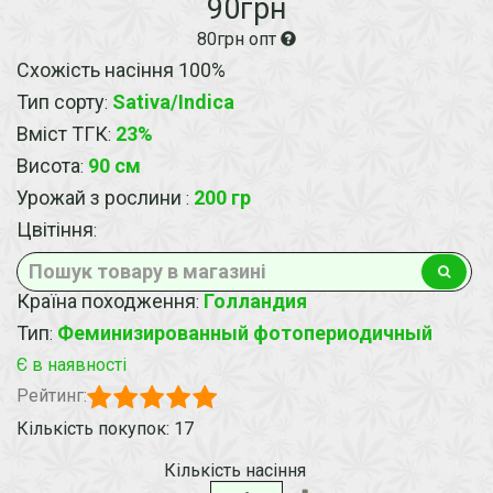
90грн
80грн опт
Схожість насіння 100%
Тип сорту
Sativa/Indica
:
Вміст ТГК
23%
:
Висота
90 см
:
Урожай з рослини
200 гр
:
Цвітіння
:
Країна походження
Голландия
:
Тип
Феминизированный фотопериодичный
:
Є в наявності
Рейтинг:
Кількість покупок: 17
Кількість насіння